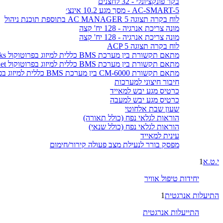
בקר פונקציונלי - 32 לחצנים
AC-SMART-5 - מסך מגע 10.2 אינצ׳
לוח בקרה תצוגה AC MANAGER 5 בתוספת תוכנת ניהול
מונה צריכת אנרגיה - 128 יח' קצה
מונה צריכת אנרגיה - 128 יח' קצה
לוח בקרה תצוגה ACP 5
מתאם תקשורת בין מערכת BMS כללית למיזוג בפרוטוקול LonWorks
מתאם תקשורת בין מערכת BMS כללית למיזוג בפרוטוקול BACnet
מתאם תקשורת CM-6000 בין מערכת BMS כללית למיזוג בפרוטוקול MODBUS
חיבור חיצוני למערכות
כרטיס מגע יבש למאייד
כרטיס מגע יבש למעבה
שעון שבת אלחוטי
הוראות לגלאי נפח (כולל תאורה)
הוראות לגלאי נפח (כולל שנאי)
עינית למאייד
מפסק בורר לנעילת מצב פעולה קירור/חימום
י.ט.א
1
יחידות טיפול אוויר
התיעלות אנרגטית
1
התייעלות אנרגטית