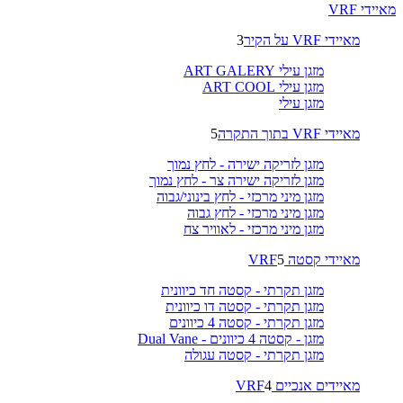
מאיידי VRF
מאיידי VRF על הקיר
3
מזגן עילי ART GALERY
מזגן עילי ART COOL
מזגן עילי
מאיידי VRF בתוך התקרה
5
מזגן לזריקה ישירה - לחץ נמוך
מזגן לזריקה ישירה צר - לחץ נמוך
מזגן מיני מרכזי - לחץ בינוני/גבוה
מזגן מיני מרכזי - לחץ גבוה
מזגן מיני מרכזי - לאוויר צח
מאיידי קסטה VRF
5
מזגן תקרתי - קסטה חד כיוונית
מזגן תקרתי - קסטה דו כיוונית
מזגן תקרתי - קסטה 4 כיוונים
מזגן - קסטה 4 כיוונים - Dual Vane
מזגן תקרתי - קסטה עגולה
מאיידים אנכיים VRF
4