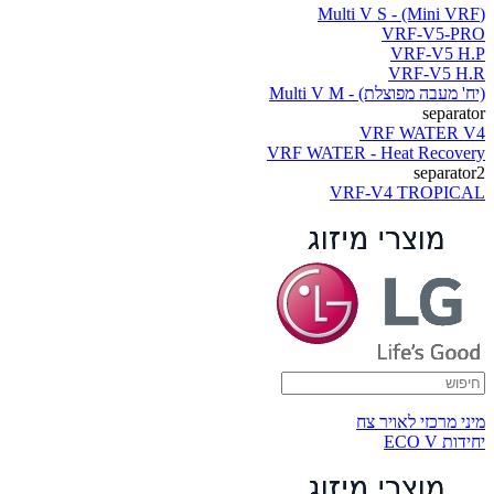
(Multi V S - (Mini VRF
VRF-V5-PRO
VRF-V5 H.P
VRF-V5 H.R
(יח' מעבה מפוצלת) - Multi V M
separator
VRF WATER V4
VRF WATER - Heat Recovery
separator2
VRF-V4 TROPICAL
מיני מרכזי לאויר צח
יחידות ECO V