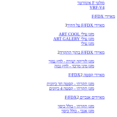
מולטי F אינוורטר
VRF-V4
מאיידי F/FDX
מאיידי F/FDX על הקיר
3
מזגן עילי ART COOL
מזגן עילי ART GALERY
מזגן עילי
מאיידי F/FDX בתוך התקרה
2
מזגן לזריקה ישירה - לחץ נמוך
מזגן מיני מרכזי - לחץ גבוה
מאיידי קסטה F/FDX
2
מזגן תקרתי - קסטה חד כיוונית
מזגן תקרתי - קסטה 4 כיוונים
מאיידים אנכיים F/FDX
2
מזגן תקרתי - כולל כיסוי
מזגן אנכי - כולל כיסוי