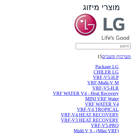
מערכות ומעבים
15
Package LG
CHILER LG
VRF-V5-H.P
VRF-Multi-V M
VRF-V5-H.R
VRF WATER V4 - Heat Recovery
MINI VRF Water
VRF WATER V4
VRF-V4 TROPICAL
VRF-V4 HEAT RECOVERY
VRF-V3 HEAT RECOVERY
VRF-V5-PRO
(Multi V S - (Mini VRF