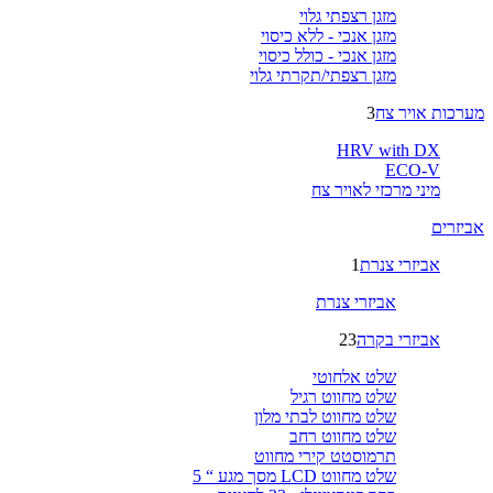
מזגן רצפתי גלוי
מזגן אנכי - ללא כיסוי
מזגן אנכי - כולל כיסוי
מזגן רצפתי/תקרתי גלוי
מערכות אויר צח
3
HRV with DX
ECO-V
מיני מרכזי לאויר צח
אביזרים
אביזרי צנרת
1
אביזרי צנרת
אביזרי בקרה
23
שלט אלחוטי
שלט מחווט רגיל
שלט מחווט לבתי מלון
שלט מחווט רחב
תרמוסטט קירי מחווט
שלט מחווט LCD מסך מגע “ 5