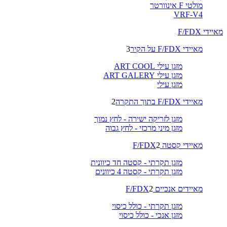
מולטי F אינוורטר
VRF-V4
מאיידי F/FDX
מאיידי F/FDX על הקיר
3
מזגן עילי ART COOL
מזגן עילי ART GALERY
מזגן עילי
מאיידי F/FDX בתוך התקרה
2
מזגן לזריקה ישירה - לחץ נמוך
מזגן מיני מרכזי - לחץ גבוה
מאיידי קסטה F/FDX
2
מזגן תקרתי - קסטה חד כיוונית
מזגן תקרתי - קסטה 4 כיוונים
מאיידים אנכיים F/FDX
2
מזגן תקרתי - כולל כיסוי
מזגן אנכי - כולל כיסוי