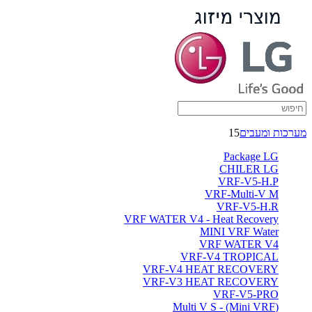
מערכות ומעבים
15
Package LG
CHILER LG
VRF-V5-H.P
VRF-Multi-V M
VRF-V5-H.R
VRF WATER V4 - Heat Recovery
MINI VRF Water
VRF WATER V4
VRF-V4 TROPICAL
VRF-V4 HEAT RECOVERY
VRF-V3 HEAT RECOVERY
VRF-V5-PRO
(Multi V S - (Mini VRF