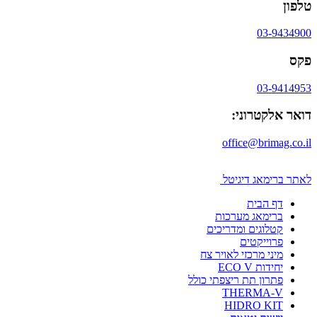
טלפון
03-9434900
פקס
03-9414953
דואר אלקטרוני:
office@brimag.co.il
לאתר ברימאג דיגיטל
דף הבית
ברימאג מערכות
קטלוגים ומדריכים
פרוייקטים
מיני מרכזי לאויר צח
יחידות ECO V
פתרון תת ריצפתי כולל
THERMA-V
HIDRO KIT