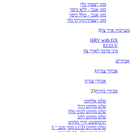
מזגן רצפתי גלוי
מזגן אנכי - ללא כיסוי
מזגן אנכי - כולל כיסוי
מזגן רצפתי/תקרתי גלוי
מערכות אויר צח
3
HRV with DX
ECO-V
מיני מרכזי לאויר צח
אביזרים
אביזרי צנרת
1
אביזרי צנרת
אביזרי בקרה
23
שלט אלחוטי
שלט מחווט רגיל
שלט מחווט לבתי מלון
שלט מחווט רחב
תרמוסטט קירי מחווט
שלט מחווט LCD מסך מגע “ 5