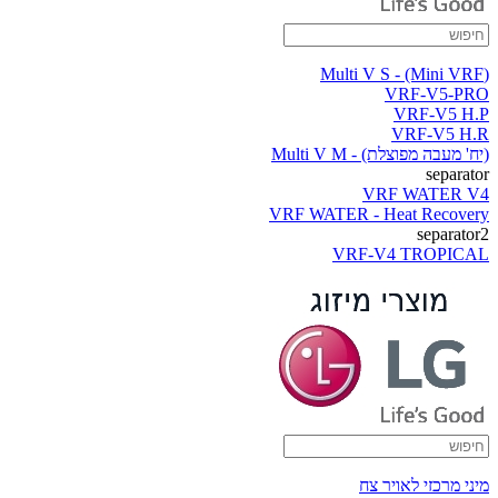
(Multi V S - (Mini VRF
VRF-V5-PRO
VRF-V5 H.P
VRF-V5 H.R
(יח' מעבה מפוצלת) - Multi V M
separator
VRF WATER V4
VRF WATER - Heat Recovery
separator2
VRF-V4 TROPICAL
מיני מרכזי לאויר צח