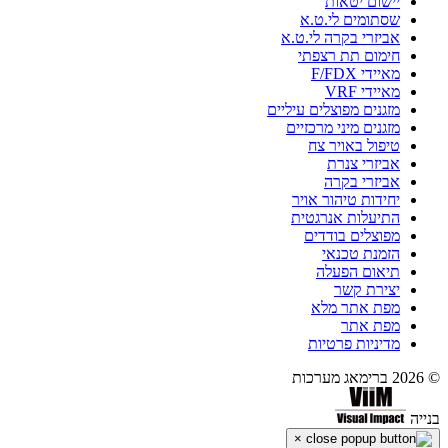
יישום יטאות
שסתומים לי.ט.א
אביזרי בקרה לי.ט.א
חימום תת רצפתי
מאיידי F/FDX
מאיידי VRF
מזגנים מפוצלים עיליים
מזגנים מיני מרכזיים
טיפול באויר צח
אביזרי צנרת
אביזרי בקרה
יחידות טיהור אויר
התיעלות אנרגטית
מפוצלים בודדים
הזמנת טכנאי
תיאום הפעלה
יצירת קשר
מפת אתר מלא
מפת אתר
מדיניות פרטיות
© 2026 ברימאג מערכות
בנייה
×