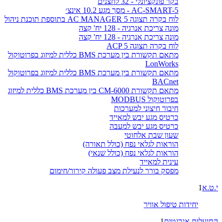
בקר פונקציונלי - 32 לחצנים
AC-SMART-5 - מסך מגע 10.2 אינצ׳
לוח בקרה תצוגה AC MANAGER 5 בתוספת תוכנת ניהול
מונה צריכת אנרגיה - 128 יח' קצה
מונה צריכת אנרגיה - 128 יח' קצה
לוח בקרה תצוגה ACP 5
מתאם תקשורת בין מערכת BMS כללית למיזוג בפרוטוקול
LonWorks
מתאם תקשורת בין מערכת BMS כללית למיזוג בפרוטוקול
BACnet
מתאם תקשורת CM-6000 בין מערכת BMS כללית למיזוג
בפרוטוקול MODBUS
חיבור חיצוני למערכות
כרטיס מגע יבש למאייד
כרטיס מגע יבש למעבה
שעון שבת אלחוטי
הוראות לגלאי נפח (כולל תאורה)
הוראות לגלאי נפח (כולל שנאי)
עינית למאייד
מפסק בורר לנעילת מצב פעולה קירור/חימום
י.ט.א
1
יחידות טיפול אוויר
התיעלות אנרגטית
1