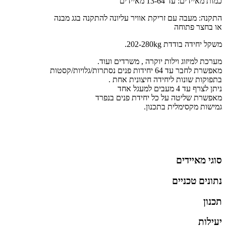
כמות מאיידים: עד 13-64 מאיידים
התקנה: מעבה עם זריקת אוויר עליונה להתקנה בגג מבנה
או בחצר פתוחה
משקל יחידה בודדת 202-280kg.
מערכת למיזוג וילות יוקרה , משרדים ועוד.
מאפשרת לחבר עד 64 יחידות פנים נסתרות/גלויות/קסטות
בתפוקות שונות ליחידה חיצונית אחת .
ניתן לצרף עד 4 מעבים למעגל אחד
מאפשרת שליטה על כל יחידת פנים בנפרד
גמישות מקסימלית בתכנון.
סוגי מאיידים
נתונים טכניים
תכנון
יעילות