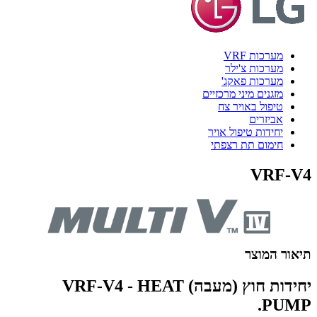
מערכות VRF
מערכות צ'ילר
מערכות פאקג'
מזגנים מיני מרכזיים
טיפול באויר צח
אביזרים
יחידות טיפול אויר
חימום תת רצפתי
VRF-V4
תיאור המוצר
יחידות חוץ (מעבה) VRF-V4 - HEAT
PUMP.