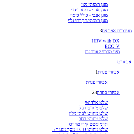
מזגן רצפתי גלוי
מזגן אנכי - ללא כיסוי
מזגן אנכי - כולל כיסוי
מזגן רצפתי/תקרתי גלוי
מערכות אויר צח
3
HRV with DX
ECO-V
מיני מרכזי לאויר צח
אביזרים
אביזרי צנרת
1
אביזרי צנרת
אביזרי בקרה
23
שלט אלחוטי
שלט מחווט רגיל
שלט מחווט לבתי מלון
שלט מחווט רחב
תרמוסטט קירי מחווט
שלט מחווט LCD מסך מגע “ 5