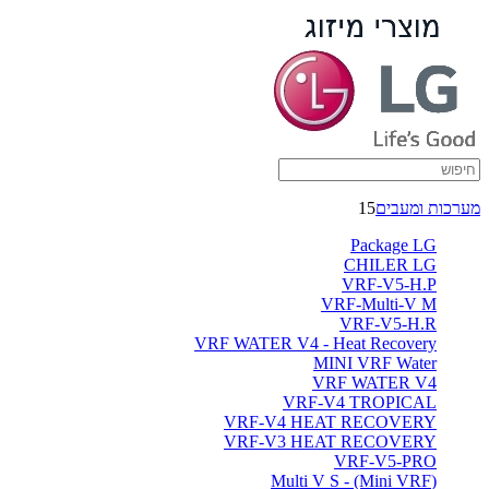
מערכות ומעבים
15
Package LG
CHILER LG
VRF-V5-H.P
VRF-Multi-V M
VRF-V5-H.R
VRF WATER V4 - Heat Recovery
MINI VRF Water
VRF WATER V4
VRF-V4 TROPICAL
VRF-V4 HEAT RECOVERY
VRF-V3 HEAT RECOVERY
VRF-V5-PRO
(Multi V S - (Mini VRF