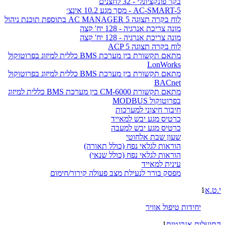
בקר פונקציונלי - 32 לחצנים
AC-SMART-5 - מסך מגע 10.2 אינצ׳
לוח בקרה תצוגה AC MANAGER 5 בתוספת תוכנת ניהול
מונה צריכת אנרגיה - 128 יח' קצה
מונה צריכת אנרגיה - 128 יח' קצה
לוח בקרה תצוגה ACP 5
מתאם תקשורת בין מערכת BMS כללית למיזוג בפרוטוקול
LonWorks
מתאם תקשורת בין מערכת BMS כללית למיזוג בפרוטוקול
BACnet
מתאם תקשורת CM-6000 בין מערכת BMS כללית למיזוג
בפרוטוקול MODBUS
חיבור חיצוני למערכות
כרטיס מגע יבש למאייד
כרטיס מגע יבש למעבה
שעון שבת אלחוטי
הוראות לגלאי נפח (כולל תאורה)
הוראות לגלאי נפח (כולל שנאי)
עינית למאייד
מפסק בורר לנעילת מצב פעולה קירור/חימום
י.ט.א
1
יחידות טיפול אוויר
התיעלות אנרגטית
1