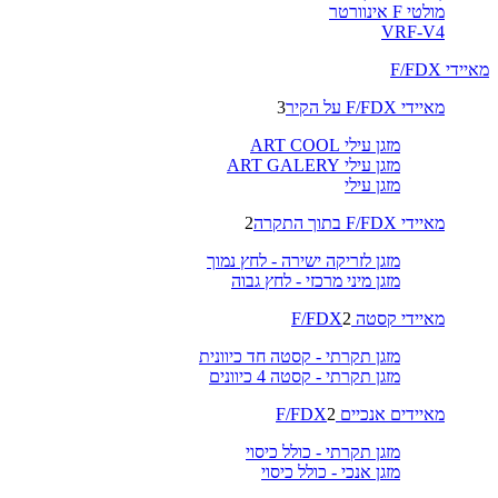
מולטי F אינוורטר
VRF-V4
מאיידי F/FDX
מאיידי F/FDX על הקיר
3
מזגן עילי ART COOL
מזגן עילי ART GALERY
מזגן עילי
מאיידי F/FDX בתוך התקרה
2
מזגן לזריקה ישירה - לחץ נמוך
מזגן מיני מרכזי - לחץ גבוה
מאיידי קסטה F/FDX
2
מזגן תקרתי - קסטה חד כיוונית
מזגן תקרתי - קסטה 4 כיוונים
מאיידים אנכיים F/FDX
2
מזגן תקרתי - כולל כיסוי
מזגן אנכי - כולל כיסוי