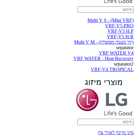
(Multi V S - (Mini VRF
VRF-V5-PRO
VRF-V5 H.P
VRF-V5 H.R
(יח' מעבה מפוצלת) - Multi V M
separator
VRF WATER V4
VRF WATER - Heat Recovery
separator2
VRF-V4 TROPICAL
מיני מרכזי לאויר צח