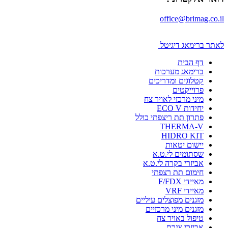
office@brimag.co.il
לאתר ברימאג דיגיטל
דף הבית
ברימאג מערכות
קטלוגים ומדריכים
פרוייקטים
מיני מרכזי לאויר צח
יחידות ECO V
פתרון תת ריצפתי כולל
THERMA-V
HIDRO KIT
יישום יטאות
שסתומים לי.ט.א
אביזרי בקרה לי.ט.א
חימום תת רצפתי
מאיידי F/FDX
מאיידי VRF
מזגנים מפוצלים עיליים
מזגנים מיני מרכזיים
טיפול באויר צח
אביזרי צנרת