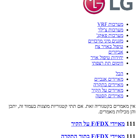
מערכות VRF
מערכות צ'ילר
מערכות פאקג'
מזגנים מיני מרכזיים
טיפול באויר צח
אביזרים
יחידות טיפול אויר
חימום תת רצפתי
הכל
מאיידים אנכיים
מאיידים בתקרה
מאיידים על הקיר
מאיידים קסטה
אין מאמרים בקטגוריה זאת. אם תתי קטגוריות מוצגות בעמוד זה, יתכן
והן מכילות מאמרים.
111
מאיידי F/FDX על הקיר
111
מאיידי F/FDX בתוך התקרה