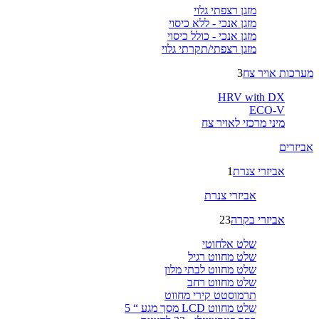
מזגן רצפתי גלוי
מזגן אנכי - ללא כיסוי
מזגן אנכי - כולל כיסוי
מזגן רצפתי/תקרתי גלוי
מערכות אויר צח
3
HRV with DX
ECO-V
מיני מרכזי לאויר צח
אביזרים
אביזרי צנרת
1
אביזרי צנרת
אביזרי בקרה
23
שלט אלחוטי
שלט מחווט רגיל
שלט מחווט לבתי מלון
שלט מחווט רחב
תרמוסטט קירי מחווט
שלט מחווט LCD מסך מגע “ 5