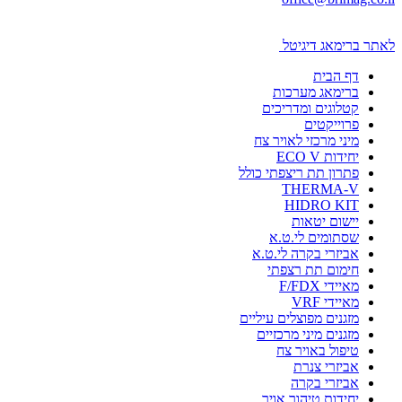
לאתר ברימאג דיגיטל
דף הבית
ברימאג מערכות
קטלוגים ומדריכים
פרוייקטים
מיני מרכזי לאויר צח
יחידות ECO V
פתרון תת ריצפתי כולל
THERMA-V
HIDRO KIT
יישום יטאות
שסתומים לי.ט.א
אביזרי בקרה לי.ט.א
חימום תת רצפתי
מאיידי F/FDX
מאיידי VRF
מזגנים מפוצלים עיליים
מזגנים מיני מרכזיים
טיפול באויר צח
אביזרי צנרת
אביזרי בקרה
יחידות טיהור אויר