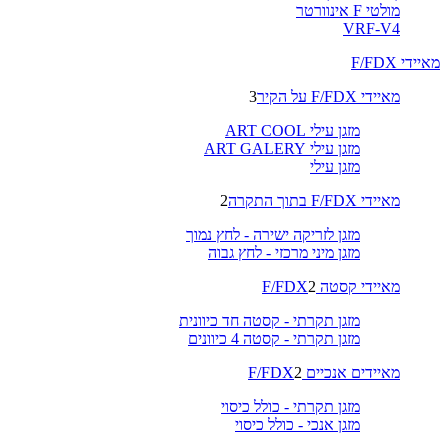
מולטי F אינוורטר
VRF-V4
מאיידי F/FDX
מאיידי F/FDX על הקיר
3
מזגן עילי ART COOL
מזגן עילי ART GALERY
מזגן עילי
מאיידי F/FDX בתוך התקרה
2
מזגן לזריקה ישירה - לחץ נמוך
מזגן מיני מרכזי - לחץ גבוה
מאיידי קסטה F/FDX
2
מזגן תקרתי - קסטה חד כיוונית
מזגן תקרתי - קסטה 4 כיוונים
מאיידים אנכיים F/FDX
2
מזגן תקרתי - כולל כיסוי
מזגן אנכי - כולל כיסוי