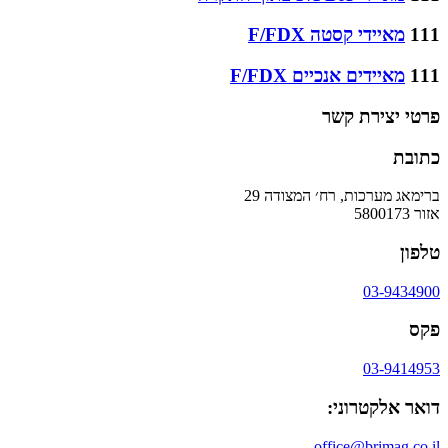
111
מאיידי קסטה F/FDX
111
מאיידים אנכיים F/FDX
פרטי יצירת קשר
כתובת
ברימאג מערכות, רח׳ המצודה 29
אזור 5800173
טלפון
03-9434900
פקס
03-9414953
דואר אלקטרוני:
office@brimag.co.il