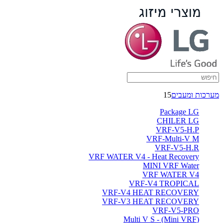
מערכות ומעבים
15
Package LG
CHILER LG
VRF-V5-H.P
VRF-Multi-V M
VRF-V5-H.R
VRF WATER V4 - Heat Recovery
MINI VRF Water
VRF WATER V4
VRF-V4 TROPICAL
VRF-V4 HEAT RECOVERY
VRF-V3 HEAT RECOVERY
VRF-V5-PRO
(Multi V S - (Mini VRF