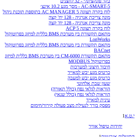
בקר פונקציונלי - 32 לחצנים
AC-SMART-5 - מסך מגע 10.2 אינצ׳
לוח בקרה תצוגה AC MANAGER 5 בתוספת תוכנת ניהול
מונה צריכת אנרגיה - 128 יח' קצה
מונה צריכת אנרגיה - 128 יח' קצה
לוח בקרה תצוגה ACP 5
מתאם תקשורת בין מערכת BMS כללית למיזוג בפרוטוקול
LonWorks
מתאם תקשורת בין מערכת BMS כללית למיזוג בפרוטוקול
BACnet
מתאם תקשורת CM-6000 בין מערכת BMS כללית למיזוג
בפרוטוקול MODBUS
חיבור חיצוני למערכות
כרטיס מגע יבש למאייד
כרטיס מגע יבש למעבה
שעון שבת אלחוטי
הוראות לגלאי נפח (כולל תאורה)
הוראות לגלאי נפח (כולל שנאי)
עינית למאייד
מפסק בורר לנעילת מצב פעולה קירור/חימום
י.ט.א
1
יחידות טיפול אוויר
התיעלות אנרגטית
1