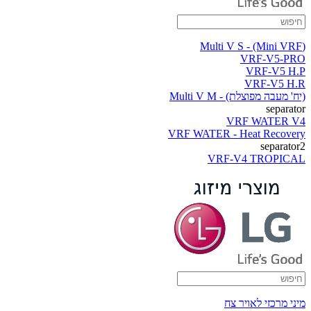
(Multi V S - (Mini VRF
VRF-V5-PRO
VRF-V5 H.P
VRF-V5 H.R
(יח' מעבה מפוצלת) - Multi V M
separator
VRF WATER V4
VRF WATER - Heat Recovery
separator2
VRF-V4 TROPICAL
מיני מרכזי לאויר צח