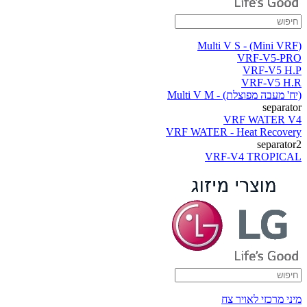
(Multi V S - (Mini VRF
VRF-V5-PRO
VRF-V5 H.P
VRF-V5 H.R
(יח' מעבה מפוצלת) - Multi V M
separator
VRF WATER V4
VRF WATER - Heat Recovery
separator2
VRF-V4 TROPICAL
מיני מרכזי לאויר צח