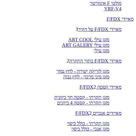
מולטי F אינוורטר
VRF-V4
מאיידי F/FDX
מאיידי F/FDX על הקיר
3
מזגן עילי ART COOL
מזגן עילי ART GALERY
מזגן עילי
מאיידי F/FDX בתוך התקרה
2
מזגן לזריקה ישירה - לחץ נמוך
מזגן מיני מרכזי - לחץ גבוה
מאיידי קסטה F/FDX
2
מזגן תקרתי - קסטה חד כיוונית
מזגן תקרתי - קסטה 4 כיוונים
מאיידים אנכיים F/FDX
2
מזגן תקרתי - כולל כיסוי
מזגן אנכי - כולל כיסוי