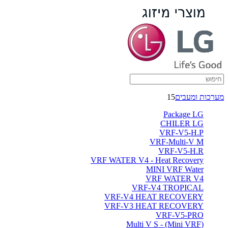
מערכות ומעבים
15
Package LG
CHILER LG
VRF-V5-H.P
VRF-Multi-V M
VRF-V5-H.R
VRF WATER V4 - Heat Recovery
MINI VRF Water
VRF WATER V4
VRF-V4 TROPICAL
VRF-V4 HEAT RECOVERY
VRF-V3 HEAT RECOVERY
VRF-V5-PRO
(Multi V S - (Mini VRF