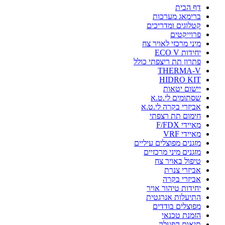
דף הבית
ברימאג מערכות
קטלוגים ומדריכים
פרוייקטים
מיני מרכזי לאויר צח
יחידות ECO V
פתרון תת ריצפתי כולל
THERMA-V
HIDRO KIT
יישום יטאות
שסתומים לי.ט.א
אביזרי בקרה לי.ט.א
חימום תת רצפתי
מאיידי F/FDX
מאיידי VRF
מזגנים מפוצלים עיליים
מזגנים מיני מרכזיים
טיפול באויר צח
אביזרי צנרת
אביזרי בקרה
יחידות טיהור אויר
התיעלות אנרגטית
מפוצלים בודדים
הזמנת טכנאי
תיאום הפעלה