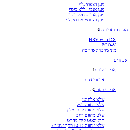
מזגן רצפתי גלוי
מזגן אנכי - ללא כיסוי
מזגן אנכי - כולל כיסוי
מזגן רצפתי/תקרתי גלוי
מערכות אויר צח
3
HRV with DX
ECO-V
מיני מרכזי לאויר צח
אביזרים
אביזרי צנרת
1
אביזרי צנרת
אביזרי בקרה
23
שלט אלחוטי
שלט מחווט רגיל
שלט מחווט לבתי מלון
שלט מחווט רחב
תרמוסטט קירי מחווט
שלט מחווט LCD מסך מגע “ 5