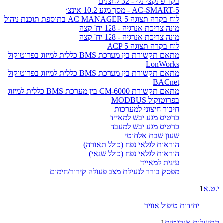
בקר פונקציונלי - 32 לחצנים
AC-SMART-5 - מסך מגע 10.2 אינצ׳
לוח בקרה תצוגה AC MANAGER 5 בתוספת תוכנת ניהול
מונה צריכת אנרגיה - 128 יח' קצה
מונה צריכת אנרגיה - 128 יח' קצה
לוח בקרה תצוגה ACP 5
מתאם תקשורת בין מערכת BMS כללית למיזוג בפרוטוקול
LonWorks
מתאם תקשורת בין מערכת BMS כללית למיזוג בפרוטוקול
BACnet
מתאם תקשורת CM-6000 בין מערכת BMS כללית למיזוג
בפרוטוקול MODBUS
חיבור חיצוני למערכות
כרטיס מגע יבש למאייד
כרטיס מגע יבש למעבה
שעון שבת אלחוטי
הוראות לגלאי נפח (כולל תאורה)
הוראות לגלאי נפח (כולל שנאי)
עינית למאייד
מפסק בורר לנעילת מצב פעולה קירור/חימום
י.ט.א
1
יחידות טיפול אוויר
התיעלות אנרגטית
1