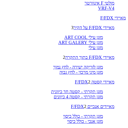
מולטי F אינוורטר
VRF-V4
מאיידי F/FDX
מאיידי F/FDX על הקיר
3
מזגן עילי ART COOL
מזגן עילי ART GALERY
מזגן עילי
מאיידי F/FDX בתוך התקרה
2
מזגן לזריקה ישירה - לחץ נמוך
מזגן מיני מרכזי - לחץ גבוה
מאיידי קסטה F/FDX
2
מזגן תקרתי - קסטה חד כיוונית
מזגן תקרתי - קסטה 4 כיוונים
מאיידים אנכיים F/FDX
2
מזגן תקרתי - כולל כיסוי
מזגן אנכי - כולל כיסוי