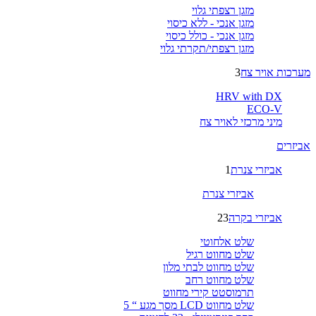
מזגן רצפתי גלוי
מזגן אנכי - ללא כיסוי
מזגן אנכי - כולל כיסוי
מזגן רצפתי/תקרתי גלוי
מערכות אויר צח
3
HRV with DX
ECO-V
מיני מרכזי לאויר צח
אביזרים
אביזרי צנרת
1
אביזרי צנרת
אביזרי בקרה
23
שלט אלחוטי
שלט מחווט רגיל
שלט מחווט לבתי מלון
שלט מחווט רחב
תרמוסטט קירי מחווט
שלט מחווט LCD מסך מגע “ 5