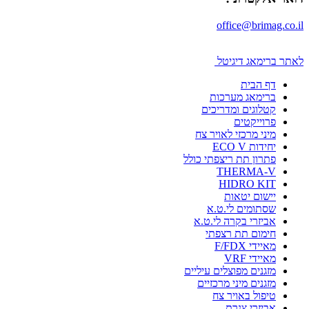
office@brimag.co.il
לאתר ברימאג דיגיטל
דף הבית
ברימאג מערכות
קטלוגים ומדריכים
פרוייקטים
מיני מרכזי לאויר צח
יחידות ECO V
פתרון תת ריצפתי כולל
THERMA-V
HIDRO KIT
יישום יטאות
שסתומים לי.ט.א
אביזרי בקרה לי.ט.א
חימום תת רצפתי
מאיידי F/FDX
מאיידי VRF
מזגנים מפוצלים עיליים
מזגנים מיני מרכזיים
טיפול באויר צח
אביזרי צנרת