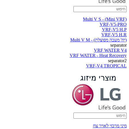
(Multi V S - (Mini VRF
VRF-V5-PRO
VRF-V5 H.P
VRF-V5 H.R
(יח' מעבה מפוצלת) - Multi V M
separator
VRF WATER V4
VRF WATER - Heat Recovery
separator2
VRF-V4 TROPICAL
מיני מרכזי לאויר צח