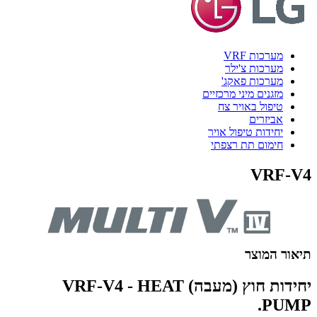
מערכות VRF
מערכות צ'ילר
מערכות פאקג'
מזגנים מיני מרכזיים
טיפול באויר צח
אביזרים
יחידות טיפול אויר
חימום תת רצפתי
VRF-V4
תיאור המוצר
יחידות חוץ (מעבה) VRF-V4 - HEAT
PUMP.