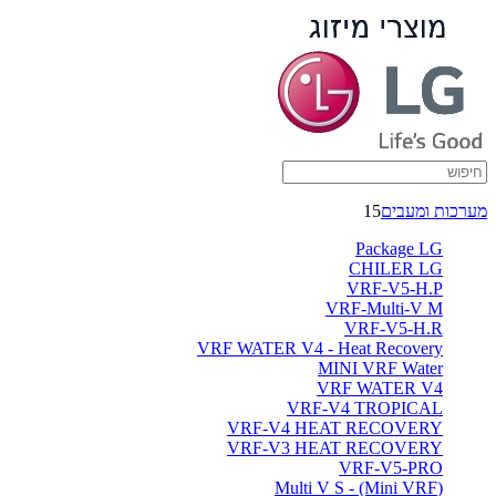
מערכות ומעבים
15
Package LG
CHILER LG
VRF-V5-H.P
VRF-Multi-V M
VRF-V5-H.R
VRF WATER V4 - Heat Recovery
MINI VRF Water
VRF WATER V4
VRF-V4 TROPICAL
VRF-V4 HEAT RECOVERY
VRF-V3 HEAT RECOVERY
VRF-V5-PRO
(Multi V S - (Mini VRF