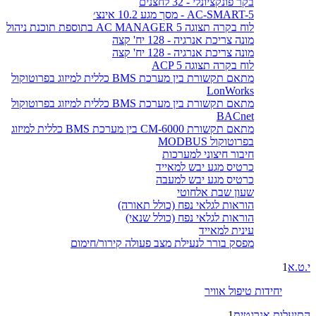
בקר פונקציונלי - 32 לחצנים
AC-SMART-5 - מסך מגע 10.2 אינצ׳
לוח בקרה תצוגה AC MANAGER 5 בתוספת תוכנת ניהול
מונה צריכת אנרגיה - 128 יח' קצה
מונה צריכת אנרגיה - 128 יח' קצה
לוח בקרה תצוגה ACP 5
מתאם תקשורת בין מערכת BMS כללית למיזוג בפרוטוקול
LonWorks
מתאם תקשורת בין מערכת BMS כללית למיזוג בפרוטוקול
BACnet
מתאם תקשורת CM-6000 בין מערכת BMS כללית למיזוג
בפרוטוקול MODBUS
חיבור חיצוני למערכות
כרטיס מגע יבש למאייד
כרטיס מגע יבש למעבה
שעון שבת אלחוטי
הוראות לגלאי נפח (כולל תאורה)
הוראות לגלאי נפח (כולל שנאי)
עינית למאייד
מפסק בורר לנעילת מצב פעולה קירור/חימום
י.ט.א
1
יחידות טיפול אוויר
התיעלות אנרגטית
1