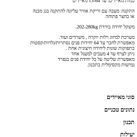
כמות מאיידים: עד 13-64 מאיידים
התקנה: מעבה עם זריקת אוויר עליונה להתקנה בגג מבנה
או בחצר פתוחה
משקל יחידה בודדת 202-280kg.
מערכת למיזוג וילות יוקרה , משרדים ועוד.
מאפשרת לחבר עד 64 יחידות פנים נסתרות/גלויות/קסטות
בתפוקות שונות ליחידה חיצונית אחת .
ניתן לצרף עד 4 מעבים למעגל אחד
מאפשרת שליטה על כל יחידת פנים בנפרד
גמישות מקסימלית בתכנון.
סוגי מאיידים
נתונים טכניים
תכנון
יעילות