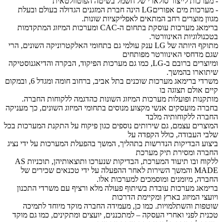
- מערכות לייצור סולארי של חשמל בשיטה הפוטוולטאית
- מערכות מים אפוריםLG הינה חברת המזגנים הגדולה בעולם ובעלת
מגוון מוצרים רחב המתאים לאפליקציות שונות.
ברימאג מערכות עוסקת בתחום ה-CAC ומערכות המיזוג המתקדמות
בטכנולוגיות האינוורטר.
מתוקף היותה של LG ענק עולמי גם בתחומי האלקטרוניקה השונים, הרי
שגם מדחסי האינוורטר מפותחים
ומיוצרים ברובם ב-LG, כמו גם מערכות הפיקוד, הבקרה והדיאגנוסטיקה
שיתוארו בהמשך.
משרדי ברימאג מערכות שוכנים בתל אביב, ברחוב חומה ומגדל 6, ובמקום
קיים אולם תצוגה בו
מותקנות ופועלות מערכות המיזוג השונות כהדגמה ללקוחות החברה.
בחברה מועסקים אנשי מקצוע מנוסים בתחומי המיזוג השונים, כך מעניקה
החברה ללקוחותיה מלבד
המוצרים עצמם, גם שירותים נוספים כגון פיקוח על התקנת המערכות בכל
שלבי העבודה, כולל הקפדה על
ביצוע הבדיקות הנדרשות בתהליך, המשך בהפעלת המערכות על ידי נציג
החברה ומסירת תיק מערכת
ללקוח ובו תיעוד המערכת, הבדיקות שנערכו ותוצאותיהן, תוכניות AS
MADE והמשך השירות לאחר ההפעלה על ידי טכנאים שכירים של
החברה, מיומנים ומוסמכים למערכות אלו.
ברימאג מערכות עובדת בשיתוף פעולה מלא ורציף עם משרדי התכנון
ויועצי המיזוג בארץ ומקיימת הדרכות
שוטפות והשתלמויות. כמו כן, מעמידה החברה מוקד מיוחד לתמיכה
טכנית לפני ואחרי העסקה – למתכננים, יועצים ומתקינים, כמו גם מוקד