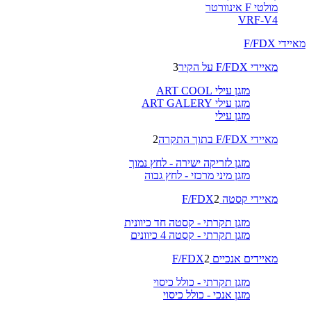
מולטי F אינוורטר
VRF-V4
מאיידי F/FDX
מאיידי F/FDX על הקיר
3
מזגן עילי ART COOL
מזגן עילי ART GALERY
מזגן עילי
מאיידי F/FDX בתוך התקרה
2
מזגן לזריקה ישירה - לחץ נמוך
מזגן מיני מרכזי - לחץ גבוה
מאיידי קסטה F/FDX
2
מזגן תקרתי - קסטה חד כיוונית
מזגן תקרתי - קסטה 4 כיוונים
מאיידים אנכיים F/FDX
2
מזגן תקרתי - כולל כיסוי
מזגן אנכי - כולל כיסוי