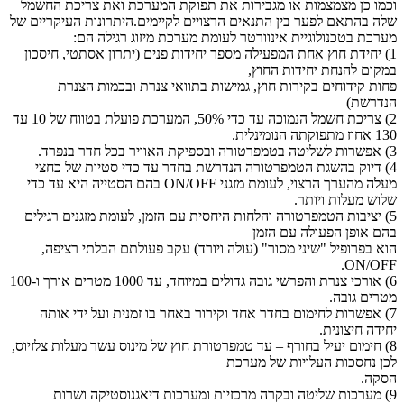
וכמו כן מצמצמות או מגבירות את תפוקת המערכת ואת צריכת החשמל
שלה בהתאם לפער בין התנאים הרצויים לקיימים.היתרונות העיקריים של
מערכת בטכנולוגיית אינוורטר לעומת מערכת מיזוג רגילה הם:
1) יחידת חוץ אחת המפעילה מספר יחידות פנים (יתרון אסתטי, חיסכון
במקום להנחת יחידות החוץ,
פחות קידוחים בקירות חוץ, גמישות בתוואי צנרת ובכמות הצנרת
הנדרשת)
2) צריכת חשמל הנמוכה עד כדי 50%, המערכת פועלת בטווח של 10 עד
130 אחוז מתפוקתה הנומינלית.
3) אפשרות לשליטה בטמפרטורה ובספיקת האוויר בכל חדר בנפרד.
4) דיוק בהשגת הטמפרטורה הנדרשת בחדר עד כדי סטיות של כחצי
מעלה מהערך הרצוי, לעומת מזגני ON/OFF בהם הסטייה היא עד כדי
שלוש מעלות ויותר.
5) יציבות הטמפרטורה והלחות היחסית עם הזמן, לעומת מזגנים רגילים
בהם אופן הפעולה עם הזמן
הוא בפרופיל "שיני מסור" (עולה ויורד) עקב פעולתם הבלתי רציפה,
ON/OFF.
6) אורכי צנרת והפרשי גובה גדולים במיוחד, עד 1000 מטרים אורך ו-100
מטרים גובה.
7) אפשרות לחימום בחדר אחד וקירור באחר בו זמנית ועל ידי אותה
יחידה חיצונית.
8) חימום יעיל בחורף – עד טמפרטורת חוץ של מינוס עשר מעלות צלזיוס,
לכן נחסכות העלויות של מערכת
הסקה.
9) מערכות שליטה ובקרה מרכזיות ומערכות דיאגנוסטיקה ושרות