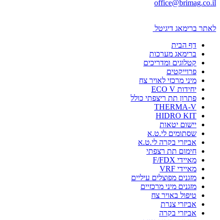
office@brimag.co.il
לאתר ברימאג דיגיטל
דף הבית
ברימאג מערכות
קטלוגים ומדריכים
פרוייקטים
מיני מרכזי לאויר צח
יחידות ECO V
פתרון תת ריצפתי כולל
THERMA-V
HIDRO KIT
יישום יטאות
שסתומים לי.ט.א
אביזרי בקרה לי.ט.א
חימום תת רצפתי
מאיידי F/FDX
מאיידי VRF
מזגנים מפוצלים עיליים
מזגנים מיני מרכזיים
טיפול באויר צח
אביזרי צנרת
אביזרי בקרה