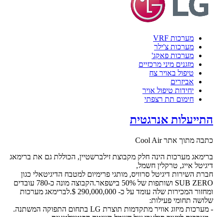
מערכות VRF
מערכות צ'ילר
מערכות פאקג'
מזגנים מיני מרכזיים
טיפול באויר צח
אביזרים
יחידות טיפול אויר
חימום תת רצפתי
התייעלות אנרגטית
כתבה מתוך אתר Cool Air
ברימאג מערכות הינה חלק מקבוצת זילברשטיין, הכוללת גם את ברימאג
דיגיטל אייג, טרקלין חשמל,
חברת השירות דיגיטל סרוויס, מותגי פרימיום למטבח הדיגיטאלי כגון
SUB ZERO ושותפות של 50% בישפאר.הקבוצה מונה כ-780 עובדים
ומחזור המכירות שלה עומד על כ- 290,000,000 $.לברימאג מערכות
שלושה תחומי פעילות:
- מערכות מיזוג אוויר מתקדמות תוצרת LG בתחום התפוקה המשתנה.