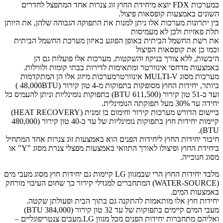
במערכות FDX יוצא מיחידת החוץ זוג צנרות אחד המתפצל לחדרים
השונים באמצעות קופסאות פיצול.
בין יתרונות מערכות אלו ניתן למנות את התפוקה הגבוהה שלהן, את היותן
תלת פאזיות ולכן לא מעמיסות
את רשת החשמל הביתית באופן הפוגע באיזון מערכת החשמל הביתית
וכמו כן את קופסאות הפיצול
היבשות, ללא צורך בניקוז והשקטות. מערכות אלו פועלות גם הן
באמצעות מדחסי אינוורטר ומתאימות לדירות בבתי קומות ולווילות.
מערכות מסוג MULTI-V אינוורטרמערכות מיזוג אלו הן המתקדמות
ביותר, יחידות החוץ מסופקות בתפוקות מ-4 טון קירור (48,000BTU )
ועד כ-51 טון קירור (611,500 BTU) בתפוקות נומינליות וניתן להעמיס כל
יחידה עד 30% מעל תפוקתה הנומינלית.
ביישום הדורש מערכות קירור וחימום בו זמנית (HEAT RECOVERY)
קיימות יחידות חוץ בתפוקות נומינליות של עד כ-40 טון קירור (480,000
BTU).
חיבור יחידות החוץ ליחידות הפנים הוא באמצעות זוג צנרות אחד המתחיל
ביחידת החוץ ופיצולו לאורך התוואי באמצעות מפצלי צנרת מסוג "Y" או
מסוג חנוכייה.
מלבד יחידות החוץ הרי שבמגוון LG קיימות גם יחידות חוץ מסוג מעבי מים
(WATER-SOURCE) המתחברים למגדלי קירור כך שחום העיבוי מורחק
באמצעות המים.
יחידות חוץ אלו מותאמות להתקנה גם בתוך הבית ופעולתן שקטה.
מעבי המים קיימים בתפוקות של עד 32 טון קירור (384,000 BTU)
ואליהם מתחברות יחידות הפנים מכל מגוון LG.מעבים צנטריפוגליים –