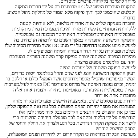
מיוחד לתמיכה בלקוחות פרטיים ומוסדיים.
התקנות מערכות המיזוג של LG מבוצעות רק על ידי חברות התקנה
וקבלנים שהוסמכו לכך ותוך פיקוח מלא וצמוד של מחלקת ניהול הביצוע
בחברה.
החברה מעניקה שלוש שנות אחריות מלאות, ללא אותיות קטנות
ללקוחותיה ומתחייבת לשירות מהיר ואיכותי.מערכות מיזוג מתקדמות
בטכנולוגיית האינוורטרטכנולוגית האינוורטר המכונה גם טכנולוגיית
התפוקה המשתנה התפתחה במשך השנים עד לרמתה הנוכחית, בה
למעשה מונע אלמנט הדחיסה על ידי מנוע DC אשר מהירות הסיבוב שלו
נשלטת ומבוקרת על ידי תדר העבודה והמתח המסופקים לו.
מהירות הסיבוב המשתנה יוצרת ספיקת קרר משתנה הזורמת במערכת
ויחד עם אלמנטים נוספים מייצרת
למעשה תפוקה משתנה של מערכת המיזוג.
רעיון התפוקה המשתנה הוצג לפני שנים והחל באלמנטי ויסות בדידים,
המשך במערכות שהכילו מספר מדחסים אשר הופעלו כולם או חלקם בו
זמנית, וכיום נפוצה השיטה של מדחס אינוורטר DC כאמור לעיל.מערכות
המיזוג בטכנולוגיית האינוורטר מאופיינות ביחידה חיצונית אחת אליה
מחוברות אחת או יותר
יחידות פנים מסוגים שונים. באמצעות חיישנים ומערכות בקרה מזהה
המערכת את מספר יחידות הפנים הפועלות בכל עת ואת התפוקה שלהן,
כמו כן את ההפרש בין התנאים הקיימים בכל אזור ממוזג לבין אלו
הנדרשים על ידי הלקוח ובהתאם לכך מופעלת היחידה החיצונית כדי
לייצר את ספיקת הקרר הנדרשת בכל רגע ולצרוך את החלק היחסי של
הספק החשמל הנדרש.
מערכות הבקרה מוודאות כי הקרר יזרום רק ליחידות הפנים המופעלות,