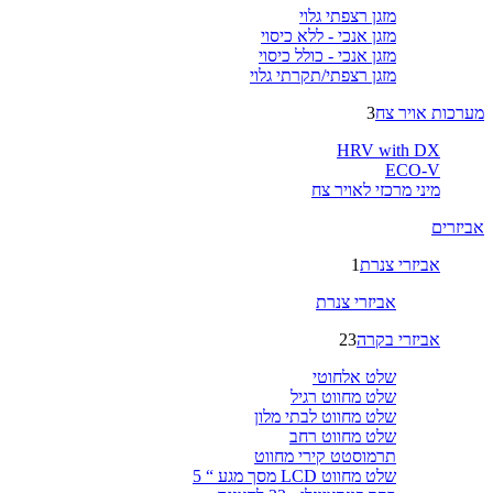
מזגן רצפתי גלוי
מזגן אנכי - ללא כיסוי
מזגן אנכי - כולל כיסוי
מזגן רצפתי/תקרתי גלוי
מערכות אויר צח
3
HRV with DX
ECO-V
מיני מרכזי לאויר צח
אביזרים
אביזרי צנרת
1
אביזרי צנרת
אביזרי בקרה
23
שלט אלחוטי
שלט מחווט רגיל
שלט מחווט לבתי מלון
שלט מחווט רחב
תרמוסטט קירי מחווט
שלט מחווט LCD מסך מגע “ 5