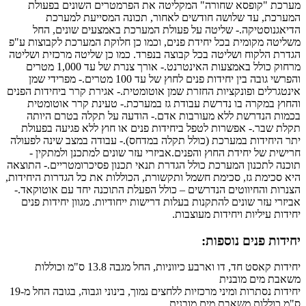
מערכת "קופסא שחורה" המקליטה את הפרמטרים השונים בפעולת
המערכת, עד שלושה חודשים לאחור, תכונה המסייעת למערכת
הדיאגנוסטיקה.- שליטה על פעולת המערכת באמצעים שונים, החל
משליטה מקומית בכל יחידת פנים, וכמו כן חלוקת המערכת לקבוצות ע"פ
הגדרת הלקוח ושליטה בכל קבוצה בנפרד. כמו כן שליטה מרכזית ושליטה
מרחוק כולל באמצעות האינטרנט.- אורך צנרת של עד 1,000 מטרים
והפרשי גובה בין יחידות פנים לחוץ של עד 100 מטרים.- מפרידי שמן
אינטגרלים ופונקציות החזרת שמן אוטומטית.- אגירת קרר ביחידות הפנים
והחוץ במקרה בו נדרשת עבודת גז במערכת.- טעינת קרר אוטומטית
בכמות הנדרשת ללא מעורבות אדם.- הודעה על תקלה בטרם היותה
תקלת שבר.- אפשרות לטפל ביחידות פנים או חוץ ללא פגיעה בפעולת
יתר היחידות במערכת (כולל תקלה במדחס).- עבודה במצב שינה לפעולה
חרישית של יחידת החוץ והפנים.אביזרי עזר שונים למתכנן ולמתקין -
תוכנה לתכנון המערכת כולל הגדרת תנאי תכנון פסיכרומטריים.- התוצאה
היא סכימת גז, סכימת חשמל ותקשורת, הכוללות את כל הגדרות היחידות,
הצנרות והחיווטים הנדרשים – כולל הפעלת התוכנה יחד עם אוטוקאד.-
אביזרי עזר שונים להתקנות בעלות דרישות ייחודיות. מגוון יחידות פנים
יחידות עיליות ויחידות מעוצבות.
יחידות פנים נוספות:
יחידות קאסט חד, דו וארבע כיווניות, החל מגבה 13.8 ס"מ וכוללות
משאבת מים מובנית
יחידות נסתרות ומיני מרכזיות ללחצים נמוך, בינוני וגבוה, בגובה החל מ-19
ס"מ כוללות משאבת מים מובנית.