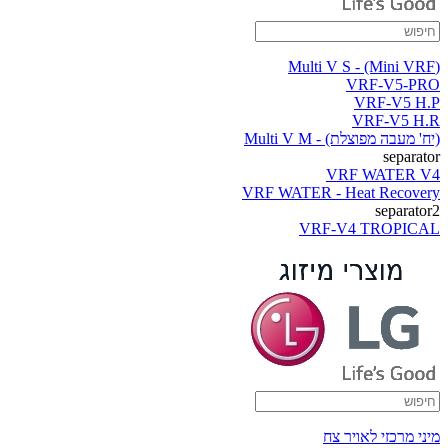
(Multi V S - (Mini VRF
VRF-V5-PRO
VRF-V5 H.P
VRF-V5 H.R
(יח' מעבה מפוצלת) - Multi V M
separator
VRF WATER V4
VRF WATER - Heat Recovery
separator2
VRF-V4 TROPICAL
מיני מרכזי לאויר צח