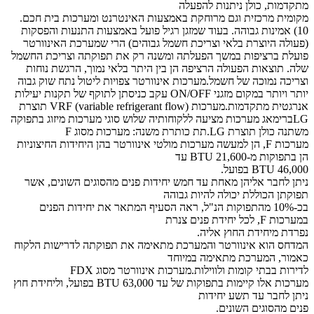
מתקדמות, כולן ניתנות להפעלה
מקומית מרכזית וגם מרוחקת באמצעות האינטרנט ומערכות בית חכם.
10) אמינות גבוהה. בעוד שמזגן רגיל פועל באמצעות התנעות והפסקות
(פעולה היוצרת בלאי וצריכת חשמל גבוהים) הרי שמערכת האינוורטר
פועלת ברציפות במשך הפעלתה ומשנה רק את תפוקתה וצריכת החשמל
שלה. תוצאות הפעולה הרציפה הן בין היתר בלאי נמוך, הרגשת נוחות
וצריכה נמוכה של חשמל.מערכות אינוורטר צפויות ליטול נתח שוק גבוה
יותר ויותר במקום מזגני ON/OFF עקב כניסתן לתוקף של תקנות יעילות
אנרגטית מתקדמות.מערכות VRF (variable refrigerant flow) תוצרת
LGברימאג מערכות מציעה ללקוחותיה שלוש סוגי מערכות מיזוג בתפוקה
משתנה כולן תוצרת LG.תת כותרת משנה: מערכות מסוג F
מערכות F, הן למעשה מערכות מולטי אינוורטר בהן היחידות החיצוניות
הן בתפוקות מ-21,600 BTU עד
46,000 BTU בפועל.
ניתן לחבר אליהן מאחת עד חמש יחידות פנים מהסוגים השונים, אשר
תפוקתן הכוללת יכולה להיות גבוהה
בכ-10% מהתפוקות הנ"ל, ראה הסעיף המתאר את יחידות הפנים
במערכות F, לכל יחידת פנים צנרת
נפרדת מיחידת החוץ אליה.
המדחס הוא אינוורטר והמערכת מתאימה את תפוקתה לדרישות הלקוח
כאמור, המערכת מתאימה במיוחד
לדירות בבתי קומות ולווילות.מערכות אינוורטר מסוג FDX
מערכות אלו קיימות בתפוקות של עד 63,000 BTU בפועל, וליחידת חוץ
ניתן לחבר עד תשע יחידות
פנים מהסוגים השונים.