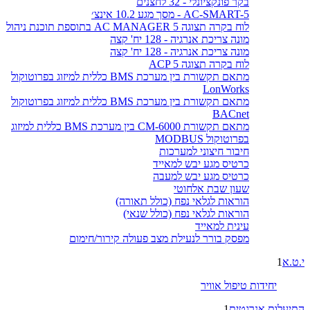
בקר פונקציונלי - 32 לחצנים
AC-SMART-5 - מסך מגע 10.2 אינצ׳
לוח בקרה תצוגה AC MANAGER 5 בתוספת תוכנת ניהול
מונה צריכת אנרגיה - 128 יח' קצה
מונה צריכת אנרגיה - 128 יח' קצה
לוח בקרה תצוגה ACP 5
מתאם תקשורת בין מערכת BMS כללית למיזוג בפרוטוקול
LonWorks
מתאם תקשורת בין מערכת BMS כללית למיזוג בפרוטוקול
BACnet
מתאם תקשורת CM-6000 בין מערכת BMS כללית למיזוג
בפרוטוקול MODBUS
חיבור חיצוני למערכות
כרטיס מגע יבש למאייד
כרטיס מגע יבש למעבה
שעון שבת אלחוטי
הוראות לגלאי נפח (כולל תאורה)
הוראות לגלאי נפח (כולל שנאי)
עינית למאייד
מפסק בורר לנעילת מצב פעולה קירור/חימום
י.ט.א
1
יחידות טיפול אוויר
התיעלות אנרגטית
1