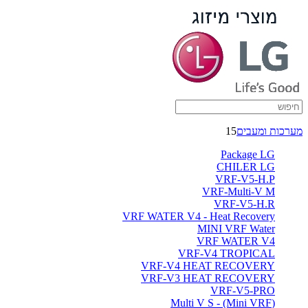
מערכות ומעבים
15
Package LG
CHILER LG
VRF-V5-H.P
VRF-Multi-V M
VRF-V5-H.R
VRF WATER V4 - Heat Recovery
MINI VRF Water
VRF WATER V4
VRF-V4 TROPICAL
VRF-V4 HEAT RECOVERY
VRF-V3 HEAT RECOVERY
VRF-V5-PRO
(Multi V S - (Mini VRF