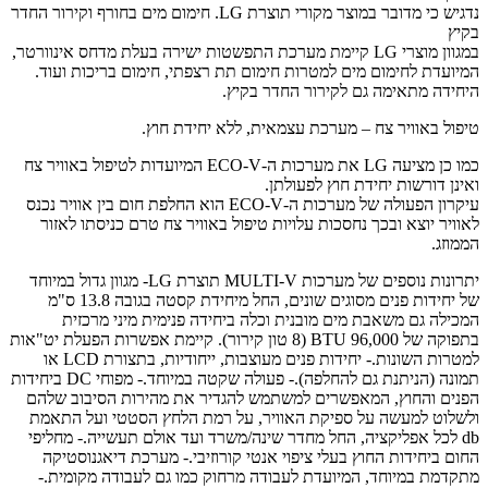
נדגיש כי מדובר במוצר מקורי תוצרת LG. חימום מים בחורף וקירור החדר
בקיץ
במגוון מוצרי LG קיימת מערכת התפשטות ישירה בעלת מדחס אינוורטר,
המיועדת לחימום מים למטרות חימום תת רצפתי, חימום בריכות ועוד.
היחידה מתאימה גם לקירור החדר בקיץ.
טיפול באוויר צח – מערכת עצמאית, ללא יחידת חוץ.
כמו כן מציעה LG את מערכות ה-ECO-V המיועדות לטיפול באוויר צח
ואינן דורשות יחידת חוץ לפעולתן.
עיקרון הפעולה של מערכות ה-ECO-V הוא החלפת חום בין אוויר נכנס
לאוויר יוצא ובכך נחסכות עלויות טיפול באוויר צח טרם כניסתו לאזור
הממוזג.
יתרונות נוספים של מערכות MULTI-V תוצרת LG- מגוון גדול במיוחד
של יחידות פנים מסוגים שונים, החל מיחידת קסטה בגובה 13.8 ס"מ
המכילה גם משאבת מים מובנית וכלה ביחידה פנימית מיני מרכזית
בתפוקה של 96,000 BTU (8 טון קירור). קיימת אפשרות הפעלת יט"אות
למטרות השונות.- יחידות פנים מעוצבות, ייחודיות, בתצורת LCD או
תמונה (הניתנת גם להחלפה).- פעולה שקטה במיוחד.- מפוחי DC ביחידות
הפנים והחוץ, המאפשרים למשתמש להגדיר את מהירות הסיבוב שלהם
ולשלוט למעשה על ספיקת האוויר, על רמת הלחץ הסטטי ועל התאמת
db לכל אפליקציה, החל מחדר שינה/משרד ועד אולם תעשייה.- מחליפי
החום ביחידות החוץ בעלי ציפוי אנטי קורוזיבי.- מערכת דיאגנוסטיקה
מתקדמת במיוחד, המיועדת לעבודה מרחוק כמו גם לעבודה מקומית.-