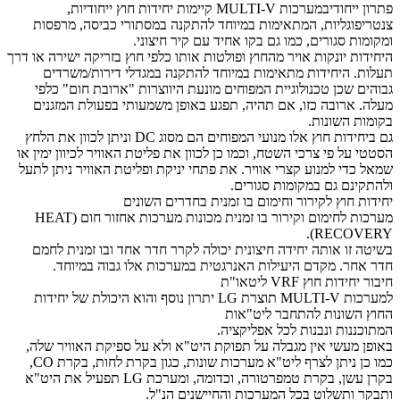
פתרון ייחודיבמערכות MULTI-V קיימות יחידות חוץ ייחודיות,
צנטריפוגליות, המתאימות במיוחד להתקנה במסתורי כביסה, מרפסות
ומקומות סגורים, כמו גם בקו אחיד עם קיר חיצוני.
היחידות יונקות אויר מהחוץ ופולטות אותו כלפי חוץ בזריקה ישירה או דרך
תעלות. היחידות מתאימות במיוחד להתקנה במגדלי דירות/משרדים
גבוהים שכן טכנולוגיית המפוחים מונעת היווצרות "ארובת חום" כלפי
מעלה. ארובה כזו, אם תהיה, תפגע באופן משמעותי בפעולת המזגנים
בקומות השונות.
גם ביחידות חוץ אלו מנועי המפוחים הם מסוג DC וניתן לכוון את הלחץ
הסטטי על פי צרכי השטח, וכמו כן לכוון את פליטת האוויר לכיוון ימין או
שמאל כדי למנוע קצרי אוויר. את פתחי יניקת ופליטת האוויר ניתן לתעל
ולהתקינם גם במקומות סגורים.
יחידות חוץ לקירור וחימום בו זמנית בחדרים השונים
מערכות לחימום וקירור בו זמנית מכונות מערכות אחזור חום (HEAT
RECOVERY).
בשיטה זו אותה יחידה חיצונית יכולה לקרר חדר אחד ובו זמנית לחמם
חדר אחר. מקדם היעילות האנרגטית במערכות אלו גבוה במיוחד.
חיבור יחידות חוץ VRF ליטאו"ת
למערכות MULTI-V תוצרת LG יתרון נוסף והוא היכולת של יחידות
החוץ השונות להתחבר ליט"אות
המתוכננות ונבנות לכל אפליקציה.
באופן מעשי אין מגבלה על תפוקת היט"א ולא על ספיקת האוויר שלה,
כמו כן ניתן לצרף ליט"א מערכות שונות, כגון בקרת לחות, בקרת CO,
בקרן עשן, בקרת טמפרטורה, וכדומה, ומערכת LG תפעיל את היט"א
ותבקר ותשלוט בכל המערכות והחיישנים הנ"ל.