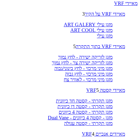
מאיידי VRF
מאיידי VRF על הקיר
3
מזגן עילי ART GALERY
מזגן עילי ART COOL
מזגן עילי
מאיידי VRF בתוך התקרה
5
מזגן לזריקה ישירה - לחץ נמוך
מזגן לזריקה ישירה צר - לחץ נמוך
מזגן מיני מרכזי - לחץ בינוני/גבוה
מזגן מיני מרכזי - לחץ גבוה
מזגן מיני מרכזי - לאוויר צח
מאיידי קסטה VRF
5
מזגן תקרתי - קסטה חד כיוונית
מזגן תקרתי - קסטה דו כיוונית
מזגן תקרתי - קסטה 4 כיוונים
מזגן - קסטה 4 כיוונים - Dual Vane
מזגן תקרתי - קסטה עגולה
מאיידים אנכיים VRF
4