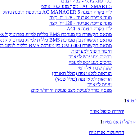
בקר פונקציונלי - 32 לחצנים
AC-SMART-5 - מסך מגע 10.2 אינצ׳
לוח בקרה תצוגה AC MANAGER 5 בתוספת תוכנת ניהול
מונה צריכת אנרגיה - 128 יח' קצה
מונה צריכת אנרגיה - 128 יח' קצה
לוח בקרה תצוגה ACP 5
מתאם תקשורת בין מערכת BMS כללית למיזוג בפרוטוקול LonWorks
מתאם תקשורת בין מערכת BMS כללית למיזוג בפרוטוקול BACnet
מתאם תקשורת CM-6000 בין מערכת BMS כללית למיזוג בפרוטוקול MODBUS
חיבור חיצוני למערכות
כרטיס מגע יבש למאייד
כרטיס מגע יבש למעבה
שעון שבת אלחוטי
הוראות לגלאי נפח (כולל תאורה)
הוראות לגלאי נפח (כולל שנאי)
עינית למאייד
מפסק בורר לנעילת מצב פעולה קירור/חימום
י.ט.א
1
יחידות טיפול אוויר
התיעלות אנרגטית
1
התייעלות אנרגטית