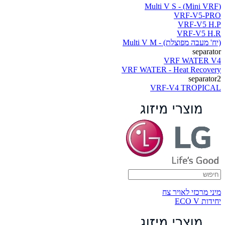
(Multi V S - (Mini VRF
VRF-V5-PRO
VRF-V5 H.P
VRF-V5 H.R
(יח' מעבה מפוצלת) - Multi V M
separator
VRF WATER V4
VRF WATER - Heat Recovery
separator2
VRF-V4 TROPICAL
מיני מרכזי לאויר צח
יחידות ECO V