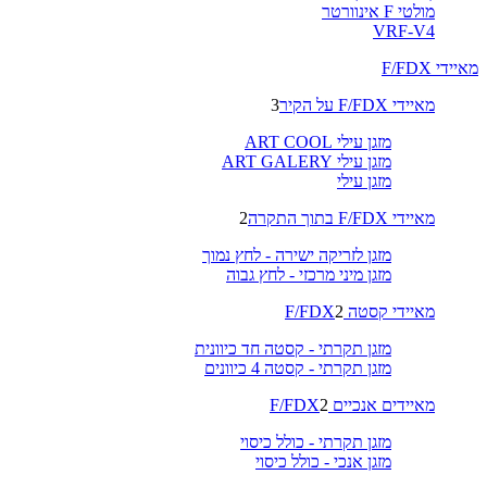
מולטי F אינוורטר
VRF-V4
מאיידי F/FDX
מאיידי F/FDX על הקיר
3
מזגן עילי ART COOL
מזגן עילי ART GALERY
מזגן עילי
מאיידי F/FDX בתוך התקרה
2
מזגן לזריקה ישירה - לחץ נמוך
מזגן מיני מרכזי - לחץ גבוה
מאיידי קסטה F/FDX
2
מזגן תקרתי - קסטה חד כיוונית
מזגן תקרתי - קסטה 4 כיוונים
מאיידים אנכיים F/FDX
2
מזגן תקרתי - כולל כיסוי
מזגן אנכי - כולל כיסוי