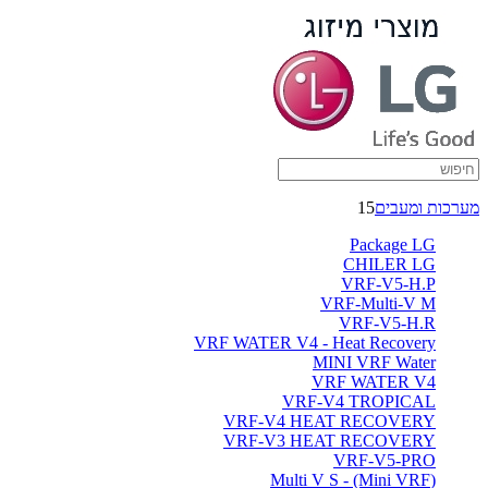
מערכות ומעבים
15
Package LG
CHILER LG
VRF-V5-H.P
VRF-Multi-V M
VRF-V5-H.R
VRF WATER V4 - Heat Recovery
MINI VRF Water
VRF WATER V4
VRF-V4 TROPICAL
VRF-V4 HEAT RECOVERY
VRF-V3 HEAT RECOVERY
VRF-V5-PRO
(Multi V S - (Mini VRF