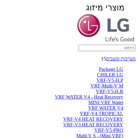
מערכות ומעבים
15
Package LG
CHILER LG
VRF-V5-H.P
VRF-Multi-V M
VRF-V5-H.R
VRF WATER V4 - Heat Recovery
MINI VRF Water
VRF WATER V4
VRF-V4 TROPICAL
VRF-V4 HEAT RECOVERY
VRF-V3 HEAT RECOVERY
VRF-V5-PRO
(Multi V S - (Mini VRF