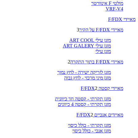
מולטי F אינוורטר
VRF-V4
מאיידי F/FDX
מאיידי F/FDX על הקיר
3
מזגן עילי ART COOL
מזגן עילי ART GALERY
מזגן עילי
מאיידי F/FDX בתוך התקרה
2
מזגן לזריקה ישירה - לחץ נמוך
מזגן מיני מרכזי - לחץ גבוה
מאיידי קסטה F/FDX
2
מזגן תקרתי - קסטה חד כיוונית
מזגן תקרתי - קסטה 4 כיוונים
מאיידים אנכיים F/FDX
2
מזגן תקרתי - כולל כיסוי
מזגן אנכי - כולל כיסוי