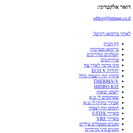
דואר אלקטרוני:
office@brimag.co.il
לאתר ברימאג דיגיטל
דף הבית
ברימאג מערכות
קטלוגים ומדריכים
פרוייקטים
מיני מרכזי לאויר צח
יחידות ECO V
פתרון תת ריצפתי כולל
THERMA-V
HIDRO KIT
יישום יטאות
שסתומים לי.ט.א
אביזרי בקרה לי.ט.א
חימום תת רצפתי
מאיידי F/FDX
מאיידי VRF
מזגנים מפוצלים עיליים
מזגנים מיני מרכזיים