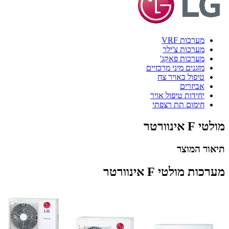
מערכות VRF
מערכות צ'ילר
מערכות פאקג'
מזגנים מיני מרכזיים
טיפול באויר צח
אביזרים
יחידות טיפול אויר
חימום תת רצפתי
מולטי F אינוורטר
תיאור המוצר
מערכות מולטי F אינוורטר