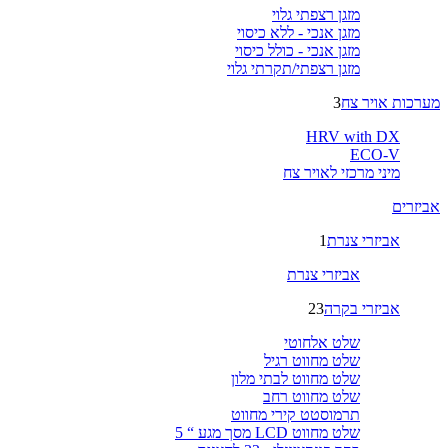
מזגן רצפתי גלוי
מזגן אנכי - ללא כיסוי
מזגן אנכי - כולל כיסוי
מזגן רצפתי/תקרתי גלוי
מערכות אויר צח
3
HRV with DX
ECO-V
מיני מרכזי לאויר צח
אביזרים
אביזרי צנרת
1
אביזרי צנרת
אביזרי בקרה
23
שלט אלחוטי
שלט מחווט רגיל
שלט מחווט לבתי מלון
שלט מחווט רחב
תרמוסטט קירי מחווט
שלט מחווט LCD מסך מגע “ 5