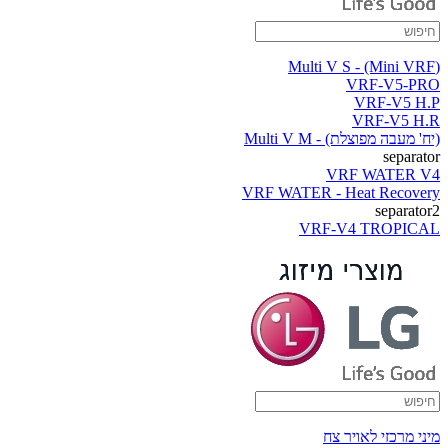
(Multi V S - (Mini VRF
VRF-V5-PRO
VRF-V5 H.P
VRF-V5 H.R
(יח' מעבה מפוצלת) - Multi V M
separator
VRF WATER V4
VRF WATER - Heat Recovery
separator2
VRF-V4 TROPICAL
מיני מרכזי לאויר צח