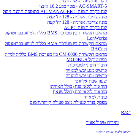
בקר פונקציונלי - 32 לחצנים
AC-SMART-5 - מסך מגע 10.2 אינצ׳
לוח בקרה תצוגה AC MANAGER 5 בתוספת תוכנת ניהול
מונה צריכת אנרגיה - 128 יח' קצה
מונה צריכת אנרגיה - 128 יח' קצה
לוח בקרה תצוגה ACP 5
מתאם תקשורת בין מערכת BMS כללית למיזוג בפרוטוקול
LonWorks
מתאם תקשורת בין מערכת BMS כללית למיזוג בפרוטוקול
BACnet
מתאם תקשורת CM-6000 בין מערכת BMS כללית למיזוג
בפרוטוקול MODBUS
חיבור חיצוני למערכות
כרטיס מגע יבש למאייד
כרטיס מגע יבש למעבה
שעון שבת אלחוטי
הוראות לגלאי נפח (כולל תאורה)
הוראות לגלאי נפח (כולל שנאי)
עינית למאייד
מפסק בורר לנעילת מצב פעולה קירור/חימום
י.ט.א
1
יחידות טיפול אוויר
התיעלות אנרגטית
1