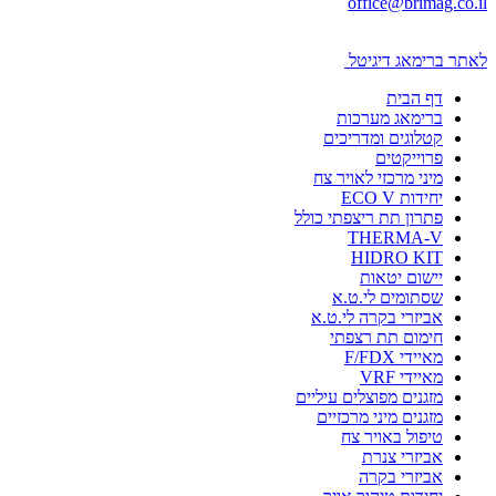
office@brimag.co.il
לאתר ברימאג דיגיטל
דף הבית
ברימאג מערכות
קטלוגים ומדריכים
פרוייקטים
מיני מרכזי לאויר צח
יחידות ECO V
פתרון תת ריצפתי כולל
THERMA-V
HIDRO KIT
יישום יטאות
שסתומים לי.ט.א
אביזרי בקרה לי.ט.א
חימום תת רצפתי
מאיידי F/FDX
מאיידי VRF
מזגנים מפוצלים עיליים
מזגנים מיני מרכזיים
טיפול באויר צח
אביזרי צנרת
אביזרי בקרה