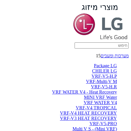
מערכות ומעבים
15
Package LG
CHILER LG
VRF-V5-H.P
VRF-Multi-V M
VRF-V5-H.R
VRF WATER V4 - Heat Recovery
MINI VRF Water
VRF WATER V4
VRF-V4 TROPICAL
VRF-V4 HEAT RECOVERY
VRF-V3 HEAT RECOVERY
VRF-V5-PRO
(Multi V S - (Mini VRF