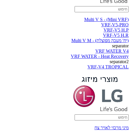
(Multi V S - (Mini VRF
VRF-V5-PRO
VRF-V5 H.P
VRF-V5 H.R
(יח' מעבה מפוצלת) - Multi V M
separator
VRF WATER V4
VRF WATER - Heat Recovery
separator2
VRF-V4 TROPICAL
מיני מרכזי לאויר צח