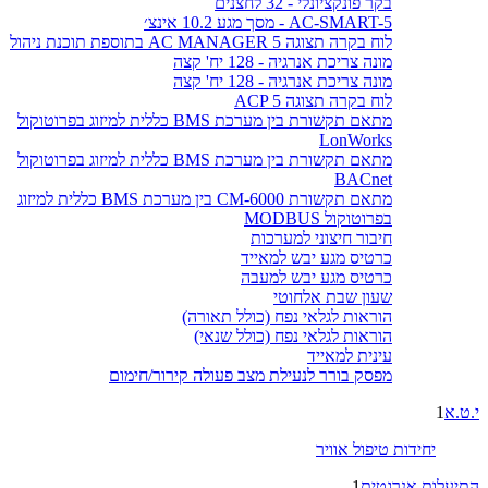
בקר פונקציונלי - 32 לחצנים
AC-SMART-5 - מסך מגע 10.2 אינצ׳
לוח בקרה תצוגה AC MANAGER 5 בתוספת תוכנת ניהול
מונה צריכת אנרגיה - 128 יח' קצה
מונה צריכת אנרגיה - 128 יח' קצה
לוח בקרה תצוגה ACP 5
מתאם תקשורת בין מערכת BMS כללית למיזוג בפרוטוקול
LonWorks
מתאם תקשורת בין מערכת BMS כללית למיזוג בפרוטוקול
BACnet
מתאם תקשורת CM-6000 בין מערכת BMS כללית למיזוג
בפרוטוקול MODBUS
חיבור חיצוני למערכות
כרטיס מגע יבש למאייד
כרטיס מגע יבש למעבה
שעון שבת אלחוטי
הוראות לגלאי נפח (כולל תאורה)
הוראות לגלאי נפח (כולל שנאי)
עינית למאייד
מפסק בורר לנעילת מצב פעולה קירור/חימום
י.ט.א
1
יחידות טיפול אוויר
התיעלות אנרגטית
1