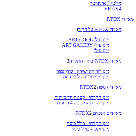
מולטי F אינוורטר
VRF-V4
מאיידי F/FDX
מאיידי F/FDX על הקיר
3
מזגן עילי ART COOL
מזגן עילי ART GALERY
מזגן עילי
מאיידי F/FDX בתוך התקרה
2
מזגן לזריקה ישירה - לחץ נמוך
מזגן מיני מרכזי - לחץ גבוה
מאיידי קסטה F/FDX
2
מזגן תקרתי - קסטה חד כיוונית
מזגן תקרתי - קסטה 4 כיוונים
מאיידים אנכיים F/FDX
2
מזגן תקרתי - כולל כיסוי
מזגן אנכי - כולל כיסוי