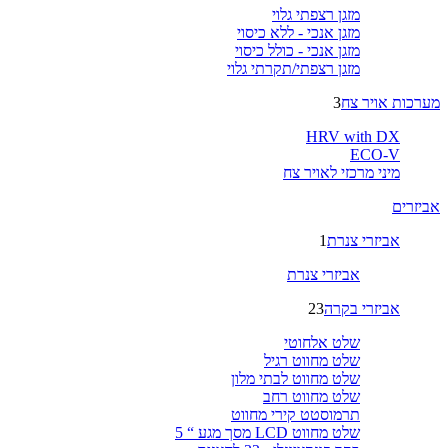
מזגן רצפתי גלוי
מזגן אנכי - ללא כיסוי
מזגן אנכי - כולל כיסוי
מזגן רצפתי/תקרתי גלוי
מערכות אויר צח
3
HRV with DX
ECO-V
מיני מרכזי לאויר צח
אביזרים
אביזרי צנרת
1
אביזרי צנרת
אביזרי בקרה
23
שלט אלחוטי
שלט מחווט רגיל
שלט מחווט לבתי מלון
שלט מחווט רחב
תרמוסטט קירי מחווט
שלט מחווט LCD מסך מגע “ 5