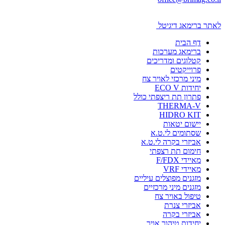
לאתר ברימאג דיגיטל
דף הבית
ברימאג מערכות
קטלוגים ומדריכים
פרוייקטים
מיני מרכזי לאויר צח
יחידות ECO V
פתרון תת ריצפתי כולל
THERMA-V
HIDRO KIT
יישום יטאות
שסתומים לי.ט.א
אביזרי בקרה לי.ט.א
חימום תת רצפתי
מאיידי F/FDX
מאיידי VRF
מזגנים מפוצלים עיליים
מזגנים מיני מרכזיים
טיפול באויר צח
אביזרי צנרת
אביזרי בקרה
יחידות טיהור אויר