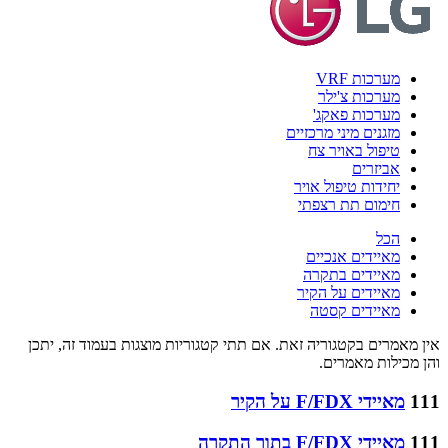
מערכות VRF
מערכות צ'ילר
מערכות פאקג'
מזגנים מיני מרכזיים
טיפול באויר צח
אביזרים
יחידות טיפול אויר
חימום תת רצפתי
הכל
מאיידים אנכיים
מאיידים בתקרה
מאיידים על הקיר
מאיידים קסטה
אין מאמרים בקטגוריה זאת. אם תתי קטגוריות מוצגות בעמוד זה, יתכן
והן מכילות מאמרים.
111
מאיידי F/FDX על הקיר
111
מאיידי F/FDX בתוך התקרה