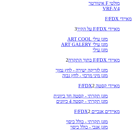
מולטי F אינוורטר
VRF-V4
מאיידי F/FDX
מאיידי F/FDX על הקיר
3
מזגן עילי ART COOL
מזגן עילי ART GALERY
מזגן עילי
מאיידי F/FDX בתוך התקרה
2
מזגן לזריקה ישירה - לחץ נמוך
מזגן מיני מרכזי - לחץ גבוה
מאיידי קסטה F/FDX
2
מזגן תקרתי - קסטה חד כיוונית
מזגן תקרתי - קסטה 4 כיוונים
מאיידים אנכיים F/FDX
2
מזגן תקרתי - כולל כיסוי
מזגן אנכי - כולל כיסוי