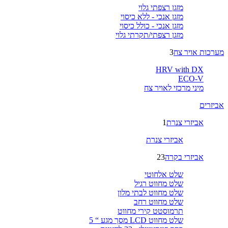
מזגן רצפתי גלוי
מזגן אנכי - ללא כיסוי
מזגן אנכי - כולל כיסוי
מזגן רצפתי/תקרתי גלוי
מערכות אויר צח
3
HRV with DX
ECO-V
מיני מרכזי לאויר צח
אביזרים
אביזרי צנרת
1
אביזרי צנרת
אביזרי בקרה
23
שלט אלחוטי
שלט מחווט רגיל
שלט מחווט לבתי מלון
שלט מחווט רחב
תרמוסטט קירי מחווט
שלט מחווט LCD מסך מגע “ 5