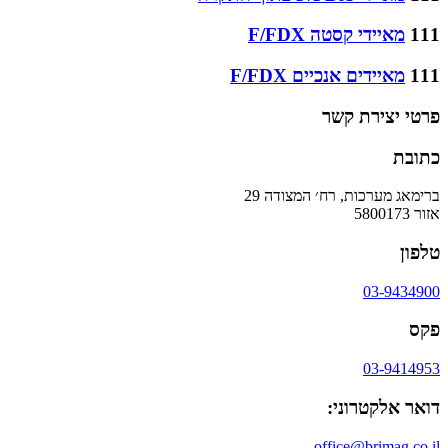
111
מאיידי קסטה F/FDX
111
מאיידים אנכיים F/FDX
פרטי יצירת קשר
כתובת
ברימאג מערכות, רח׳ המצודה 29
אזור 5800173
טלפון
03-9434900
פקס
03-9414953
דואר אלקטרוני:
office@brimag.co.il