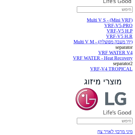
(Multi V S - (Mini VRF
VRF-V5-PRO
VRF-V5 H.P
VRF-V5 H.R
(יח' מעבה מפוצלת) - Multi V M
separator
VRF WATER V4
VRF WATER - Heat Recovery
separator2
VRF-V4 TROPICAL
מיני מרכזי לאויר צח