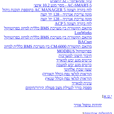
בקר פונקציונלי - 32 לחצנים
AC-SMART-5 - מסך מגע 10.2 אינצ׳
לוח בקרה תצוגה AC MANAGER 5 בתוספת תוכנת ניהול
מונה צריכת אנרגיה - 128 יח' קצה
מונה צריכת אנרגיה - 128 יח' קצה
לוח בקרה תצוגה ACP 5
מתאם תקשורת בין מערכת BMS כללית למיזוג בפרוטוקול
LonWorks
מתאם תקשורת בין מערכת BMS כללית למיזוג בפרוטוקול
BACnet
מתאם תקשורת CM-6000 בין מערכת BMS כללית למיזוג
בפרוטוקול MODBUS
חיבור חיצוני למערכות
כרטיס מגע יבש למאייד
כרטיס מגע יבש למעבה
שעון שבת אלחוטי
הוראות לגלאי נפח (כולל תאורה)
הוראות לגלאי נפח (כולל שנאי)
עינית למאייד
מפסק בורר לנעילת מצב פעולה קירור/חימום
י.ט.א
1
יחידות טיפול אוויר
התיעלות אנרגטית
1