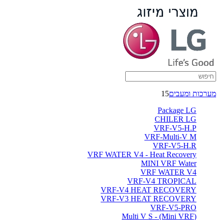
מערכות ומעבים
15
Package LG
CHILER LG
VRF-V5-H.P
VRF-Multi-V M
VRF-V5-H.R
VRF WATER V4 - Heat Recovery
MINI VRF Water
VRF WATER V4
VRF-V4 TROPICAL
VRF-V4 HEAT RECOVERY
VRF-V3 HEAT RECOVERY
VRF-V5-PRO
(Multi V S - (Mini VRF