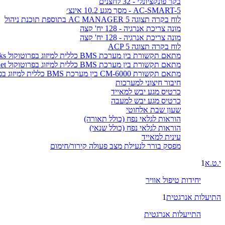
בקר פונקציונלי - 32 לחצנים
AC-SMART-5 - מסך מגע 10.2 אינצ׳
לוח בקרה תצוגה AC MANAGER 5 בתוספת תוכנת ניהול
מונה צריכת אנרגיה - 128 יח' קצה
מונה צריכת אנרגיה - 128 יח' קצה
לוח בקרה תצוגה ACP 5
מתאם תקשורת בין מערכת BMS כללית למיזוג בפרוטוקול LonWorks
מתאם תקשורת בין מערכת BMS כללית למיזוג בפרוטוקול BACnet
מתאם תקשורת CM-6000 בין מערכת BMS כללית למיזוג בפרוטוקול MODBUS
חיבור חיצוני למערכות
כרטיס מגע יבש למאייד
כרטיס מגע יבש למעבה
שעון שבת אלחוטי
הוראות לגלאי נפח (כולל תאורה)
הוראות לגלאי נפח (כולל שנאי)
עינית למאייד
מפסק בורר לנעילת מצב פעולה קירור/חימום
י.ט.א
1
יחידות טיפול אוויר
התיעלות אנרגטית
1
התייעלות אנרגטית