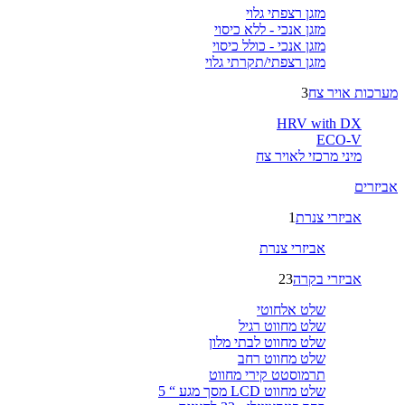
מזגן רצפתי גלוי
מזגן אנכי - ללא כיסוי
מזגן אנכי - כולל כיסוי
מזגן רצפתי/תקרתי גלוי
מערכות אויר צח
3
HRV with DX
ECO-V
מיני מרכזי לאויר צח
אביזרים
אביזרי צנרת
1
אביזרי צנרת
אביזרי בקרה
23
שלט אלחוטי
שלט מחווט רגיל
שלט מחווט לבתי מלון
שלט מחווט רחב
תרמוסטט קירי מחווט
שלט מחווט LCD מסך מגע “ 5