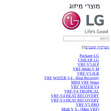
מערכות ומעבים
15
Package LG
CHILER LG
VRF-V5-H.P
VRF-Multi-V M
VRF-V5-H.R
VRF WATER V4 - Heat Recovery
MINI VRF Water
VRF WATER V4
VRF-V4 TROPICAL
VRF-V4 HEAT RECOVERY
VRF-V3 HEAT RECOVERY
VRF-V5-PRO
(Multi V S - (Mini VRF