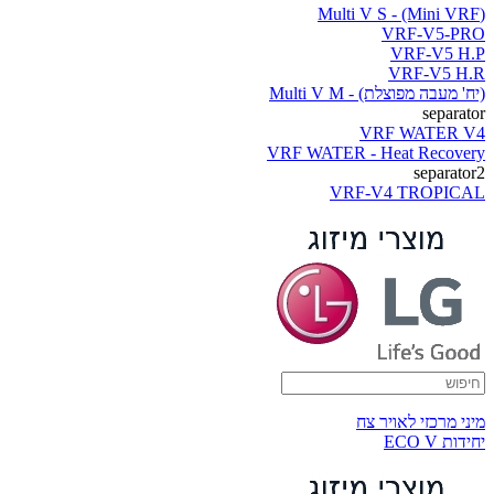
(Multi V S - (Mini VRF
VRF-V5-PRO
VRF-V5 H.P
VRF-V5 H.R
(יח' מעבה מפוצלת) - Multi V M
separator
VRF WATER V4
VRF WATER - Heat Recovery
separator2
VRF-V4 TROPICAL
מיני מרכזי לאויר צח
יחידות ECO V