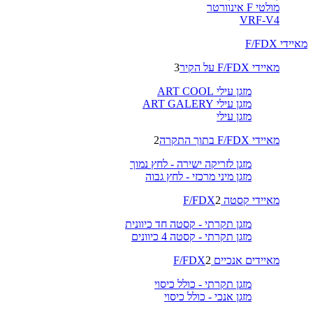
מולטי F אינוורטר
VRF-V4
מאיידי F/FDX
מאיידי F/FDX על הקיר
3
מזגן עילי ART COOL
מזגן עילי ART GALERY
מזגן עילי
מאיידי F/FDX בתוך התקרה
2
מזגן לזריקה ישירה - לחץ נמוך
מזגן מיני מרכזי - לחץ גבוה
מאיידי קסטה F/FDX
2
מזגן תקרתי - קסטה חד כיוונית
מזגן תקרתי - קסטה 4 כיוונים
מאיידים אנכיים F/FDX
2
מזגן תקרתי - כולל כיסוי
מזגן אנכי - כולל כיסוי