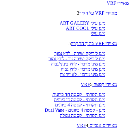
מאיידי VRF
מאיידי VRF על הקיר
3
מזגן עילי ART GALERY
מזגן עילי ART COOL
מזגן עילי
מאיידי VRF בתוך התקרה
5
מזגן לזריקה ישירה - לחץ נמוך
מזגן לזריקה ישירה צר - לחץ נמוך
מזגן מיני מרכזי - לחץ בינוני/גבוה
מזגן מיני מרכזי - לחץ גבוה
מזגן מיני מרכזי - לאוויר צח
מאיידי קסטה VRF
5
מזגן תקרתי - קסטה חד כיוונית
מזגן תקרתי - קסטה דו כיוונית
מזגן תקרתי - קסטה 4 כיוונים
מזגן - קסטה 4 כיוונים - Dual Vane
מזגן תקרתי - קסטה עגולה
מאיידים אנכיים VRF
4