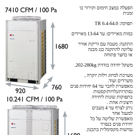
הפעלה במצב חימום וקירור בו
זמנית
תפוקה: 6.4-64.0 TR
כמות מאיידים: עד 13-64 מאיידים
התקנה: מעבה עם זריקת אוויר
עליונה להתקנה בגג מבנה
או בחצר פתוחה
משקל יחידה בודדת 202-280kg.
מערכת למיזוג וילות יוקרה ,
משרדים ועוד.
מאפשרת לחבר עד 64 יחידות פנים
נסתרות/גלויות/קסטות
בתפוקות שונות ליחידה
חיצונית אחת .
ניתן לצרף עד 4 מעבים
למעגל אחד
מאפשרת שליטה על כל
יחידת פנים בנפרד
גמישות מקסימלית בתכנון.