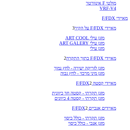
מולטי F אינוורטר
VRF-V4
מאיידי F/FDX
מאיידי F/FDX על הקיר
3
מזגן עילי ART COOL
מזגן עילי ART GALERY
מזגן עילי
מאיידי F/FDX בתוך התקרה
2
מזגן לזריקה ישירה - לחץ נמוך
מזגן מיני מרכזי - לחץ גבוה
מאיידי קסטה F/FDX
2
מזגן תקרתי - קסטה חד כיוונית
מזגן תקרתי - קסטה 4 כיוונים
מאיידים אנכיים F/FDX
2
מזגן תקרתי - כולל כיסוי
מזגן אנכי - כולל כיסוי