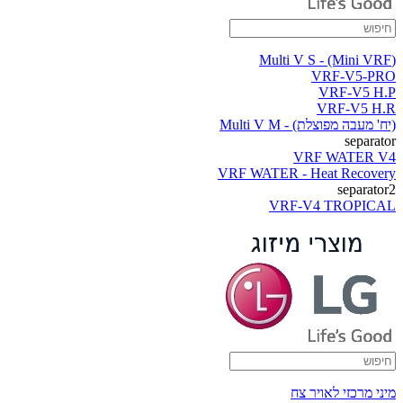
(Multi V S - (Mini VRF
VRF-V5-PRO
VRF-V5 H.P
VRF-V5 H.R
(יח' מעבה מפוצלת) - Multi V M
separator
VRF WATER V4
VRF WATER - Heat Recovery
separator2
VRF-V4 TROPICAL
מיני מרכזי לאויר צח