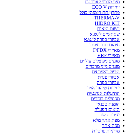
מיני מרכזי לאויר צח
יחידות ECO V
פתרון תת ריצפתי כולל
THERMA-V
HIDRO KIT
יישום יטאות
שסתומים לי.ט.א
אביזרי בקרה לי.ט.א
חימום תת רצפתי
מאיידי F/FDX
מאיידי VRF
מזגנים מפוצלים עיליים
מזגנים מיני מרכזיים
טיפול באויר צח
אביזרי צנרת
אביזרי בקרה
יחידות טיהור אויר
התיעלות אנרגטית
מפוצלים בודדים
הזמנת טכנאי
תיאום הפעלה
יצירת קשר
מפת אתר מלא
מפת אתר
מדיניות פרטיות