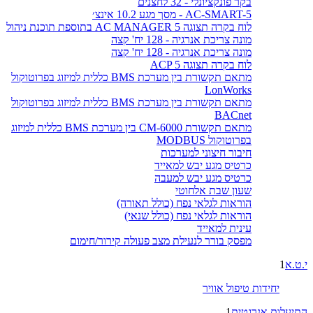
בקר פונקציונלי - 32 לחצנים
AC-SMART-5 - מסך מגע 10.2 אינצ׳
לוח בקרה תצוגה AC MANAGER 5 בתוספת תוכנת ניהול
מונה צריכת אנרגיה - 128 יח' קצה
מונה צריכת אנרגיה - 128 יח' קצה
לוח בקרה תצוגה ACP 5
מתאם תקשורת בין מערכת BMS כללית למיזוג בפרוטוקול
LonWorks
מתאם תקשורת בין מערכת BMS כללית למיזוג בפרוטוקול
BACnet
מתאם תקשורת CM-6000 בין מערכת BMS כללית למיזוג
בפרוטוקול MODBUS
חיבור חיצוני למערכות
כרטיס מגע יבש למאייד
כרטיס מגע יבש למעבה
שעון שבת אלחוטי
הוראות לגלאי נפח (כולל תאורה)
הוראות לגלאי נפח (כולל שנאי)
עינית למאייד
מפסק בורר לנעילת מצב פעולה קירור/חימום
י.ט.א
1
יחידות טיפול אוויר
התיעלות אנרגטית
1