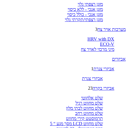
מזגן רצפתי גלוי
מזגן אנכי - ללא כיסוי
מזגן אנכי - כולל כיסוי
מזגן רצפתי/תקרתי גלוי
מערכות אויר צח
3
HRV with DX
ECO-V
מיני מרכזי לאויר צח
אביזרים
אביזרי צנרת
1
אביזרי צנרת
אביזרי בקרה
23
שלט אלחוטי
שלט מחווט רגיל
שלט מחווט לבתי מלון
שלט מחווט רחב
תרמוסטט קירי מחווט
שלט מחווט LCD מסך מגע “ 5