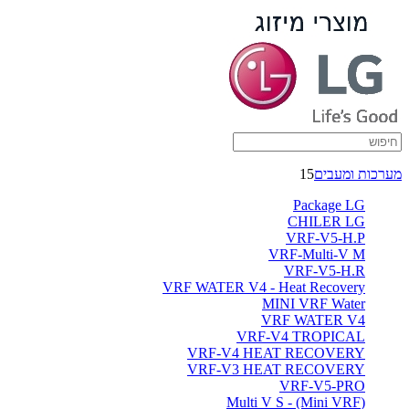
מערכות ומעבים
15
Package LG
CHILER LG
VRF-V5-H.P
VRF-Multi-V M
VRF-V5-H.R
VRF WATER V4 - Heat Recovery
MINI VRF Water
VRF WATER V4
VRF-V4 TROPICAL
VRF-V4 HEAT RECOVERY
VRF-V3 HEAT RECOVERY
VRF-V5-PRO
(Multi V S - (Mini VRF