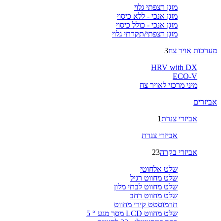
מזגן רצפתי גלוי
מזגן אנכי - ללא כיסוי
מזגן אנכי - כולל כיסוי
מזגן רצפתי/תקרתי גלוי
מערכות אויר צח
3
HRV with DX
ECO-V
מיני מרכזי לאויר צח
אביזרים
אביזרי צנרת
1
אביזרי צנרת
אביזרי בקרה
23
שלט אלחוטי
שלט מחווט רגיל
שלט מחווט לבתי מלון
שלט מחווט רחב
תרמוסטט קירי מחווט
שלט מחווט LCD מסך מגע “ 5