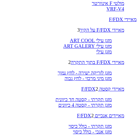
מולטי F אינוורטר
VRF-V4
מאיידי F/FDX
מאיידי F/FDX על הקיר
3
מזגן עילי ART COOL
מזגן עילי ART GALERY
מזגן עילי
מאיידי F/FDX בתוך התקרה
2
מזגן לזריקה ישירה - לחץ נמוך
מזגן מיני מרכזי - לחץ גבוה
מאיידי קסטה F/FDX
2
מזגן תקרתי - קסטה חד כיוונית
מזגן תקרתי - קסטה 4 כיוונים
מאיידים אנכיים F/FDX
2
מזגן תקרתי - כולל כיסוי
מזגן אנכי - כולל כיסוי