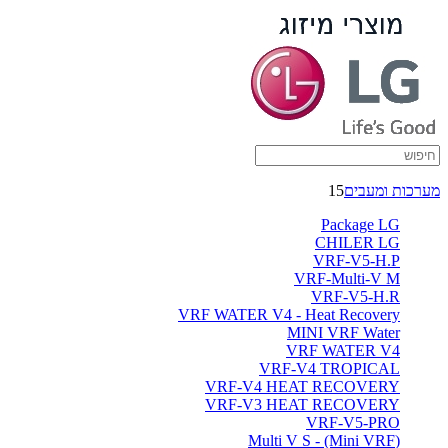
מערכות ומעבים
15
Package LG
CHILER LG
VRF-V5-H.P
VRF-Multi-V M
VRF-V5-H.R
VRF WATER V4 - Heat Recovery
MINI VRF Water
VRF WATER V4
VRF-V4 TROPICAL
VRF-V4 HEAT RECOVERY
VRF-V3 HEAT RECOVERY
VRF-V5-PRO
(Multi V S - (Mini VRF