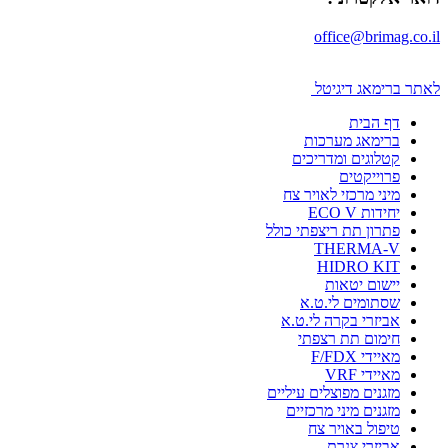
office@brimag.co.il
לאתר ברימאג דיגיטל
דף הבית
ברימאג מערכות
קטלוגים ומדריכים
פרוייקטים
מיני מרכזי לאויר צח
יחידות ECO V
פתרון תת ריצפתי כולל
THERMA-V
HIDRO KIT
יישום יטאות
שסתומים לי.ט.א
אביזרי בקרה לי.ט.א
חימום תת רצפתי
מאיידי F/FDX
מאיידי VRF
מזגנים מפוצלים עיליים
מזגנים מיני מרכזיים
טיפול באויר צח
אביזרי צנרת