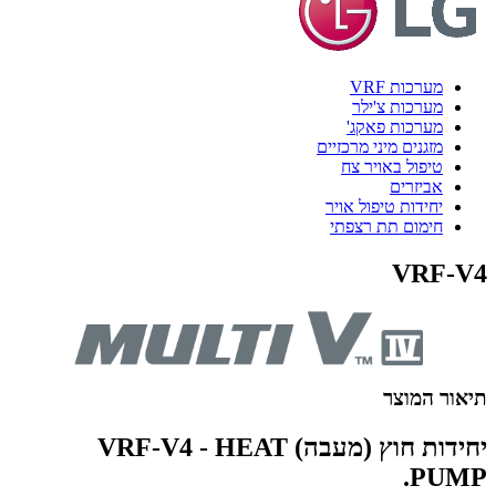
מערכות VRF
מערכות צ'ילר
מערכות פאקג'
מזגנים מיני מרכזיים
טיפול באויר צח
אביזרים
יחידות טיפול אויר
חימום תת רצפתי
VRF-V4
תיאור המוצר
יחידות חוץ (מעבה) VRF-V4 - HEAT
PUMP.