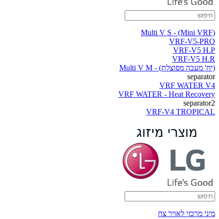
(Multi V S - (Mini VRF
VRF-V5-PRO
VRF-V5 H.P
VRF-V5 H.R
(יח' מעבה מפוצלת) - Multi V M
separator
VRF WATER V4
VRF WATER - Heat Recovery
separator2
VRF-V4 TROPICAL
מיני מרכזי לאויר צח