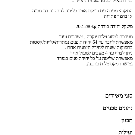
כמות מאיידים: עד 13-64 מאיידים
התקנה: מעבה עם זריקת אוויר עליונה להתקנה בגג מבנה
או בחצר פתוחה
משקל יחידה בודדת 202-280kg.
מערכת למיזוג וילות יוקרה , משרדים ועוד.
מאפשרת לחבר עד 64 יחידות פנים נסתרות/גלויות/קסטות
בתפוקות שונות ליחידה חיצונית אחת .
ניתן לצרף עד 4 מעבים למעגל אחד
מאפשרת שליטה על כל יחידת פנים בנפרד
גמישות מקסימלית בתכנון.
סוגי מאיידים
נתונים טכניים
תכנון
יעילות