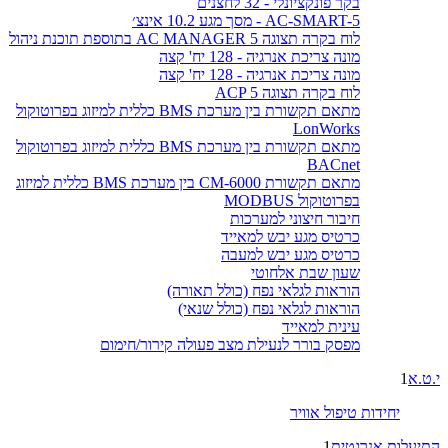
בקר פונקציונלי - 32 לחצנים
AC-SMART-5 - מסך מגע 10.2 אינצ׳
לוח בקרה תצוגה AC MANAGER 5 בתוספת תוכנת ניהול
מונה צריכת אנרגיה - 128 יח' קצה
מונה צריכת אנרגיה - 128 יח' קצה
לוח בקרה תצוגה ACP 5
מתאם תקשורת בין מערכת BMS כללית למיזוג בפרוטוקול
LonWorks
מתאם תקשורת בין מערכת BMS כללית למיזוג בפרוטוקול
BACnet
מתאם תקשורת CM-6000 בין מערכת BMS כללית למיזוג
בפרוטוקול MODBUS
חיבור חיצוני למערכות
כרטיס מגע יבש למאייד
כרטיס מגע יבש למעבה
שעון שבת אלחוטי
הוראות לגלאי נפח (כולל תאורה)
הוראות לגלאי נפח (כולל שנאי)
עינית למאייד
מפסק בורר לנעילת מצב פעולה קירור/חימום
י.ט.א
1
יחידות טיפול אוויר
התיעלות אנרגטית
1