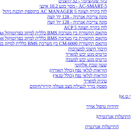
בקר פונקציונלי - 32 לחצנים
AC-SMART-5 - מסך מגע 10.2 אינצ׳
לוח בקרה תצוגה AC MANAGER 5 בתוספת תוכנת ניהול
מונה צריכת אנרגיה - 128 יח' קצה
מונה צריכת אנרגיה - 128 יח' קצה
לוח בקרה תצוגה ACP 5
מתאם תקשורת בין מערכת BMS כללית למיזוג בפרוטוקול LonWorks
מתאם תקשורת בין מערכת BMS כללית למיזוג בפרוטוקול BACnet
מתאם תקשורת CM-6000 בין מערכת BMS כללית למיזוג בפרוטוקול MODBUS
חיבור חיצוני למערכות
כרטיס מגע יבש למאייד
כרטיס מגע יבש למעבה
שעון שבת אלחוטי
הוראות לגלאי נפח (כולל תאורה)
הוראות לגלאי נפח (כולל שנאי)
עינית למאייד
מפסק בורר לנעילת מצב פעולה קירור/חימום
י.ט.א
1
יחידות טיפול אוויר
התיעלות אנרגטית
1
התייעלות אנרגטית