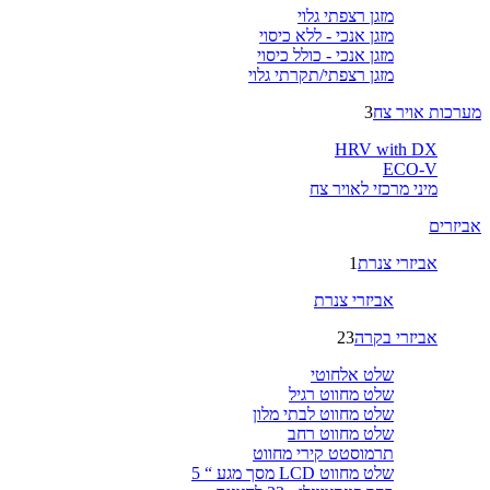
מזגן רצפתי גלוי
מזגן אנכי - ללא כיסוי
מזגן אנכי - כולל כיסוי
מזגן רצפתי/תקרתי גלוי
מערכות אויר צח
3
HRV with DX
ECO-V
מיני מרכזי לאויר צח
אביזרים
אביזרי צנרת
1
אביזרי צנרת
אביזרי בקרה
23
שלט אלחוטי
שלט מחווט רגיל
שלט מחווט לבתי מלון
שלט מחווט רחב
תרמוסטט קירי מחווט
שלט מחווט LCD מסך מגע “ 5