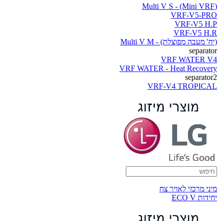
(Multi V S - (Mini VRF
VRF-V5-PRO
VRF-V5 H.P
VRF-V5 H.R
(יח' מעבה מפוצלת) - Multi V M
separator
VRF WATER V4
VRF WATER - Heat Recovery
separator2
VRF-V4 TROPICAL
מיני מרכזי לאויר צח
יחידות ECO V