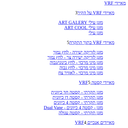
מאיידי VRF
מאיידי VRF על הקיר
3
מזגן עילי ART GALERY
מזגן עילי ART COOL
מזגן עילי
מאיידי VRF בתוך התקרה
5
מזגן לזריקה ישירה - לחץ נמוך
מזגן לזריקה ישירה צר - לחץ נמוך
מזגן מיני מרכזי - לחץ בינוני/גבוה
מזגן מיני מרכזי - לחץ גבוה
מזגן מיני מרכזי - לאוויר צח
מאיידי קסטה VRF
5
מזגן תקרתי - קסטה חד כיוונית
מזגן תקרתי - קסטה דו כיוונית
מזגן תקרתי - קסטה 4 כיוונים
מזגן - קסטה 4 כיוונים - Dual Vane
מזגן תקרתי - קסטה עגולה
מאיידים אנכיים VRF
4