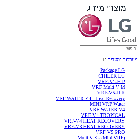
מערכות ומעבים
15
Package LG
CHILER LG
VRF-V5-H.P
VRF-Multi-V M
VRF-V5-H.R
VRF WATER V4 - Heat Recovery
MINI VRF Water
VRF WATER V4
VRF-V4 TROPICAL
VRF-V4 HEAT RECOVERY
VRF-V3 HEAT RECOVERY
VRF-V5-PRO
(Multi V S - (Mini VRF