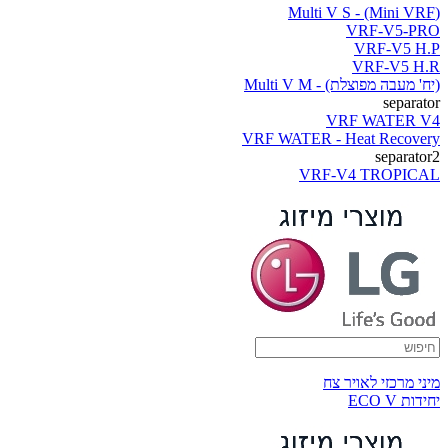
(Multi V S - (Mini VRF
VRF-V5-PRO
VRF-V5 H.P
VRF-V5 H.R
(יח' מעבה מפוצלת) - Multi V M
separator
VRF WATER V4
VRF WATER - Heat Recovery
separator2
VRF-V4 TROPICAL
מיני מרכזי לאויר צח
יחידות ECO V