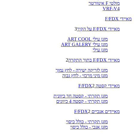
מולטי F אינוורטר
VRF-V4
מאיידי F/FDX
מאיידי F/FDX על הקיר
3
מזגן עילי ART COOL
מזגן עילי ART GALERY
מזגן עילי
מאיידי F/FDX בתוך התקרה
2
מזגן לזריקה ישירה - לחץ נמוך
מזגן מיני מרכזי - לחץ גבוה
מאיידי קסטה F/FDX
2
מזגן תקרתי - קסטה חד כיוונית
מזגן תקרתי - קסטה 4 כיוונים
מאיידים אנכיים F/FDX
2
מזגן תקרתי - כולל כיסוי
מזגן אנכי - כולל כיסוי