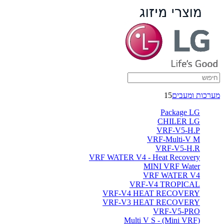
מערכות ומעבים
15
Package LG
CHILER LG
VRF-V5-H.P
VRF-Multi-V M
VRF-V5-H.R
VRF WATER V4 - Heat Recovery
MINI VRF Water
VRF WATER V4
VRF-V4 TROPICAL
VRF-V4 HEAT RECOVERY
VRF-V3 HEAT RECOVERY
VRF-V5-PRO
(Multi V S - (Mini VRF