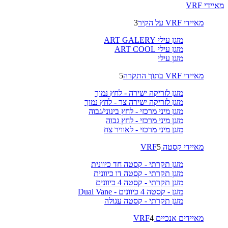
מאיידי VRF
מאיידי VRF על הקיר
3
מזגן עילי ART GALERY
מזגן עילי ART COOL
מזגן עילי
מאיידי VRF בתוך התקרה
5
מזגן לזריקה ישירה - לחץ נמוך
מזגן לזריקה ישירה צר - לחץ נמוך
מזגן מיני מרכזי - לחץ בינוני/גבוה
מזגן מיני מרכזי - לחץ גבוה
מזגן מיני מרכזי - לאוויר צח
מאיידי קסטה VRF
5
מזגן תקרתי - קסטה חד כיוונית
מזגן תקרתי - קסטה דו כיוונית
מזגן תקרתי - קסטה 4 כיוונים
מזגן - קסטה 4 כיוונים - Dual Vane
מזגן תקרתי - קסטה עגולה
מאיידים אנכיים VRF
4