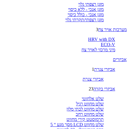
מזגן רצפתי גלוי
מזגן אנכי - ללא כיסוי
מזגן אנכי - כולל כיסוי
מזגן רצפתי/תקרתי גלוי
מערכות אויר צח
3
HRV with DX
ECO-V
מיני מרכזי לאויר צח
אביזרים
אביזרי צנרת
1
אביזרי צנרת
אביזרי בקרה
23
שלט אלחוטי
שלט מחווט רגיל
שלט מחווט לבתי מלון
שלט מחווט רחב
תרמוסטט קירי מחווט
שלט מחווט LCD מסך מגע “ 5