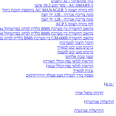
בקר פונקציונלי - 32 לחצנים
AC-SMART-5 - מסך מגע 10.2 אינצ׳
לוח בקרה תצוגה AC MANAGER 5 בתוספת תוכנת ניהול
מונה צריכת אנרגיה - 128 יח' קצה
מונה צריכת אנרגיה - 128 יח' קצה
לוח בקרה תצוגה ACP 5
מתאם תקשורת בין מערכת BMS כללית למיזוג בפרוטוקול LonWorks
מתאם תקשורת בין מערכת BMS כללית למיזוג בפרוטוקול BACnet
מתאם תקשורת CM-6000 בין מערכת BMS כללית למיזוג בפרוטוקול MODBUS
חיבור חיצוני למערכות
כרטיס מגע יבש למאייד
כרטיס מגע יבש למעבה
שעון שבת אלחוטי
הוראות לגלאי נפח (כולל תאורה)
הוראות לגלאי נפח (כולל שנאי)
עינית למאייד
מפסק בורר לנעילת מצב פעולה קירור/חימום
י.ט.א
1
יחידות טיפול אוויר
התיעלות אנרגטית
1
התייעלות אנרגטית