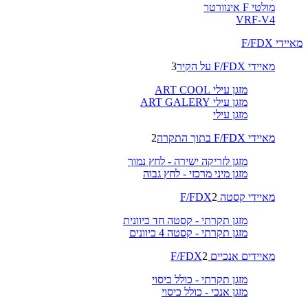
מולטי F אינוורטר
VRF-V4
מאיידי F/FDX
מאיידי F/FDX על הקיר
3
מזגן עילי ART COOL
מזגן עילי ART GALERY
מזגן עילי
מאיידי F/FDX בתוך התקרה
2
מזגן לזריקה ישירה - לחץ נמוך
מזגן מיני מרכזי - לחץ גבוה
מאיידי קסטה F/FDX
2
מזגן תקרתי - קסטה חד כיוונית
מזגן תקרתי - קסטה 4 כיוונים
מאיידים אנכיים F/FDX
2
מזגן תקרתי - כולל כיסוי
מזגן אנכי - כולל כיסוי