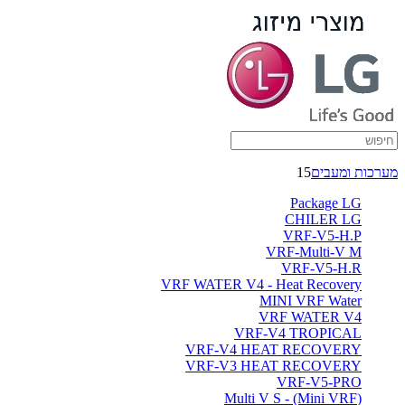
מערכות ומעבים
15
Package LG
CHILER LG
VRF-V5-H.P
VRF-Multi-V M
VRF-V5-H.R
VRF WATER V4 - Heat Recovery
MINI VRF Water
VRF WATER V4
VRF-V4 TROPICAL
VRF-V4 HEAT RECOVERY
VRF-V3 HEAT RECOVERY
VRF-V5-PRO
(Multi V S - (Mini VRF