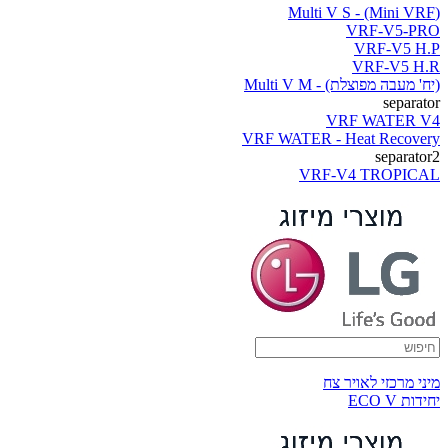
(Multi V S - (Mini VRF
VRF-V5-PRO
VRF-V5 H.P
VRF-V5 H.R
(יח' מעבה מפוצלת) - Multi V M
separator
VRF WATER V4
VRF WATER - Heat Recovery
separator2
VRF-V4 TROPICAL
מיני מרכזי לאויר צח
יחידות ECO V