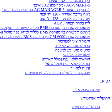
בקר פונקציונלי - 32 לחצנים
AC-SMART-5 - מסך מגע 10.2 אינצ׳
לוח בקרה תצוגה AC MANAGER 5 בתוספת תוכנת ניהול
מונה צריכת אנרגיה - 128 יח' קצה
מונה צריכת אנרגיה - 128 יח' קצה
לוח בקרה תצוגה ACP 5
מתאם תקשורת בין מערכת BMS כללית למיזוג בפרוטוקול LonWorks
מתאם תקשורת בין מערכת BMS כללית למיזוג בפרוטוקול BACnet
מתאם תקשורת CM-6000 בין מערכת BMS כללית למיזוג בפרוטוקול MODBUS
חיבור חיצוני למערכות
כרטיס מגע יבש למאייד
כרטיס מגע יבש למעבה
שעון שבת אלחוטי
הוראות לגלאי נפח (כולל תאורה)
הוראות לגלאי נפח (כולל שנאי)
עינית למאייד
מפסק בורר לנעילת מצב פעולה קירור/חימום
י.ט.א
1
יחידות טיפול אוויר
התיעלות אנרגטית
1
התייעלות אנרגטית