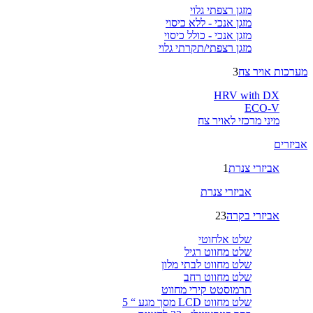
מזגן רצפתי גלוי
מזגן אנכי - ללא כיסוי
מזגן אנכי - כולל כיסוי
מזגן רצפתי/תקרתי גלוי
מערכות אויר צח
3
HRV with DX
ECO-V
מיני מרכזי לאויר צח
אביזרים
אביזרי צנרת
1
אביזרי צנרת
אביזרי בקרה
23
שלט אלחוטי
שלט מחווט רגיל
שלט מחווט לבתי מלון
שלט מחווט רחב
תרמוסטט קירי מחווט
שלט מחווט LCD מסך מגע “ 5