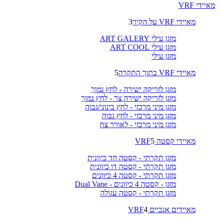
מאיידי VRF
מאיידי VRF על הקיר
3
מזגן עילי ART GALERY
מזגן עילי ART COOL
מזגן עילי
מאיידי VRF בתוך התקרה
5
מזגן לזריקה ישירה - לחץ נמוך
מזגן לזריקה ישירה צר - לחץ נמוך
מזגן מיני מרכזי - לחץ בינוני/גבוה
מזגן מיני מרכזי - לחץ גבוה
מזגן מיני מרכזי - לאוויר צח
מאיידי קסטה VRF
5
מזגן תקרתי - קסטה חד כיוונית
מזגן תקרתי - קסטה דו כיוונית
מזגן תקרתי - קסטה 4 כיוונים
מזגן - קסטה 4 כיוונים - Dual Vane
מזגן תקרתי - קסטה עגולה
מאיידים אנכיים VRF
4