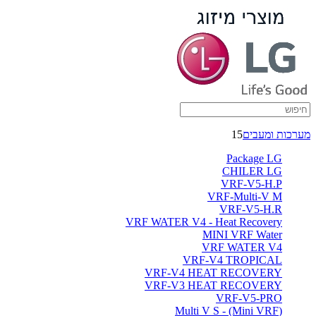
מערכות ומעבים
15
Package LG
CHILER LG
VRF-V5-H.P
VRF-Multi-V M
VRF-V5-H.R
VRF WATER V4 - Heat Recovery
MINI VRF Water
VRF WATER V4
VRF-V4 TROPICAL
VRF-V4 HEAT RECOVERY
VRF-V3 HEAT RECOVERY
VRF-V5-PRO
(Multi V S - (Mini VRF