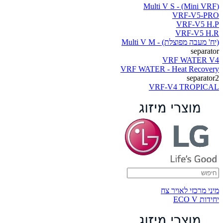
(Multi V S - (Mini VRF
VRF-V5-PRO
VRF-V5 H.P
VRF-V5 H.R
(יח' מעבה מפוצלת) - Multi V M
separator
VRF WATER V4
VRF WATER - Heat Recovery
separator2
VRF-V4 TROPICAL
מיני מרכזי לאויר צח
יחידות ECO V