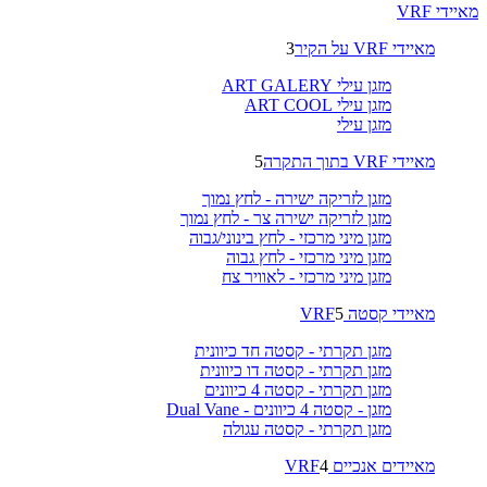
מאיידי VRF
מאיידי VRF על הקיר
3
מזגן עילי ART GALERY
מזגן עילי ART COOL
מזגן עילי
מאיידי VRF בתוך התקרה
5
מזגן לזריקה ישירה - לחץ נמוך
מזגן לזריקה ישירה צר - לחץ נמוך
מזגן מיני מרכזי - לחץ בינוני/גבוה
מזגן מיני מרכזי - לחץ גבוה
מזגן מיני מרכזי - לאוויר צח
מאיידי קסטה VRF
5
מזגן תקרתי - קסטה חד כיוונית
מזגן תקרתי - קסטה דו כיוונית
מזגן תקרתי - קסטה 4 כיוונים
מזגן - קסטה 4 כיוונים - Dual Vane
מזגן תקרתי - קסטה עגולה
מאיידים אנכיים VRF
4