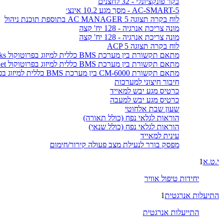
בקר פונקציונלי - 32 לחצנים
AC-SMART-5 - מסך מגע 10.2 אינצ׳
לוח בקרה תצוגה AC MANAGER 5 בתוספת תוכנת ניהול
מונה צריכת אנרגיה - 128 יח' קצה
מונה צריכת אנרגיה - 128 יח' קצה
לוח בקרה תצוגה ACP 5
מתאם תקשורת בין מערכת BMS כללית למיזוג בפרוטוקול LonWorks
מתאם תקשורת בין מערכת BMS כללית למיזוג בפרוטוקול BACnet
מתאם תקשורת CM-6000 בין מערכת BMS כללית למיזוג בפרוטוקול MODBUS
חיבור חיצוני למערכות
כרטיס מגע יבש למאייד
כרטיס מגע יבש למעבה
שעון שבת אלחוטי
הוראות לגלאי נפח (כולל תאורה)
הוראות לגלאי נפח (כולל שנאי)
עינית למאייד
מפסק בורר לנעילת מצב פעולה קירור/חימום
י.ט.א
1
יחידות טיפול אוויר
התיעלות אנרגטית
1
התייעלות אנרגטית