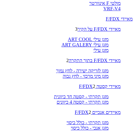
מולטי F אינוורטר
VRF-V4
מאיידי F/FDX
מאיידי F/FDX על הקיר
3
מזגן עילי ART COOL
מזגן עילי ART GALERY
מזגן עילי
מאיידי F/FDX בתוך התקרה
2
מזגן לזריקה ישירה - לחץ נמוך
מזגן מיני מרכזי - לחץ גבוה
מאיידי קסטה F/FDX
2
מזגן תקרתי - קסטה חד כיוונית
מזגן תקרתי - קסטה 4 כיוונים
מאיידים אנכיים F/FDX
2
מזגן תקרתי - כולל כיסוי
מזגן אנכי - כולל כיסוי