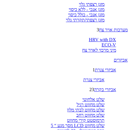
מזגן רצפתי גלוי
מזגן אנכי - ללא כיסוי
מזגן אנכי - כולל כיסוי
מזגן רצפתי/תקרתי גלוי
מערכות אויר צח
3
HRV with DX
ECO-V
מיני מרכזי לאויר צח
אביזרים
אביזרי צנרת
1
אביזרי צנרת
אביזרי בקרה
23
שלט אלחוטי
שלט מחווט רגיל
שלט מחווט לבתי מלון
שלט מחווט רחב
תרמוסטט קירי מחווט
שלט מחווט LCD מסך מגע “ 5