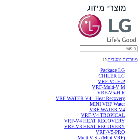
מערכות ומעבים
15
Package LG
CHILER LG
VRF-V5-H.P
VRF-Multi-V M
VRF-V5-H.R
VRF WATER V4 - Heat Recovery
MINI VRF Water
VRF WATER V4
VRF-V4 TROPICAL
VRF-V4 HEAT RECOVERY
VRF-V3 HEAT RECOVERY
VRF-V5-PRO
(Multi V S - (Mini VRF