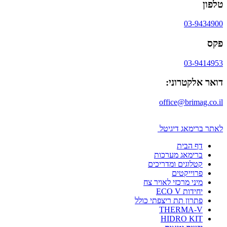
טלפון
03-9434900
פקס
03-9414953
דואר אלקטרוני:
office@brimag.co.il
לאתר ברימאג דיגיטל
דף הבית
ברימאג מערכות
קטלוגים ומדריכים
פרוייקטים
מיני מרכזי לאויר צח
יחידות ECO V
פתרון תת ריצפתי כולל
THERMA-V
HIDRO KIT