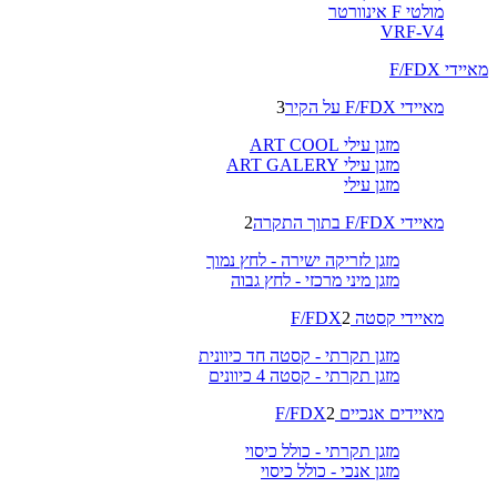
מולטי F אינוורטר
VRF-V4
מאיידי F/FDX
מאיידי F/FDX על הקיר
3
מזגן עילי ART COOL
מזגן עילי ART GALERY
מזגן עילי
מאיידי F/FDX בתוך התקרה
2
מזגן לזריקה ישירה - לחץ נמוך
מזגן מיני מרכזי - לחץ גבוה
מאיידי קסטה F/FDX
2
מזגן תקרתי - קסטה חד כיוונית
מזגן תקרתי - קסטה 4 כיוונים
מאיידים אנכיים F/FDX
2
מזגן תקרתי - כולל כיסוי
מזגן אנכי - כולל כיסוי