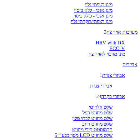
מזגן רצפתי גלוי
מזגן אנכי - ללא כיסוי
מזגן אנכי - כולל כיסוי
מזגן רצפתי/תקרתי גלוי
מערכות אויר צח
3
HRV with DX
ECO-V
מיני מרכזי לאויר צח
אביזרים
אביזרי צנרת
1
אביזרי צנרת
אביזרי בקרה
23
שלט אלחוטי
שלט מחווט רגיל
שלט מחווט לבתי מלון
שלט מחווט רחב
תרמוסטט קירי מחווט
שלט מחווט LCD מסך מגע “ 5