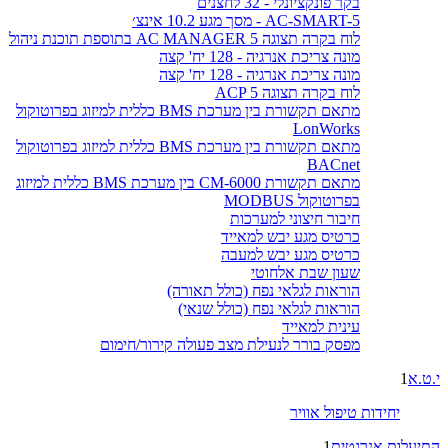
בקר פונקציונלי - 32 לחצנים
AC-SMART-5 - מסך מגע 10.2 אינצ׳
לוח בקרה תצוגה AC MANAGER 5 בתוספת תוכנת ניהול
מונה צריכת אנרגיה - 128 יח' קצה
מונה צריכת אנרגיה - 128 יח' קצה
לוח בקרה תצוגה ACP 5
מתאם תקשורת בין מערכת BMS כללית למיזוג בפרוטוקול
LonWorks
מתאם תקשורת בין מערכת BMS כללית למיזוג בפרוטוקול
BACnet
מתאם תקשורת CM-6000 בין מערכת BMS כללית למיזוג
בפרוטוקול MODBUS
חיבור חיצוני למערכות
כרטיס מגע יבש למאייד
כרטיס מגע יבש למעבה
שעון שבת אלחוטי
הוראות לגלאי נפח (כולל תאורה)
הוראות לגלאי נפח (כולל שנאי)
עינית למאייד
מפסק בורר לנעילת מצב פעולה קירור/חימום
י.ט.א
1
יחידות טיפול אוויר
התיעלות אנרגטית
1