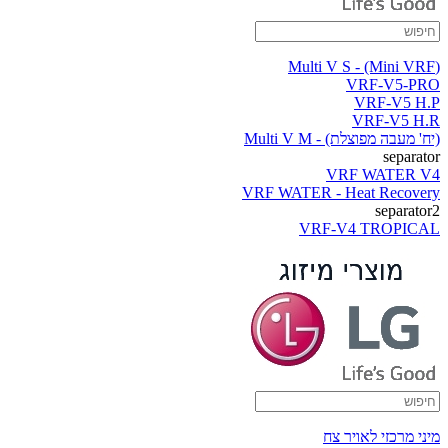
(Multi V S - (Mini VRF
VRF-V5-PRO
VRF-V5 H.P
VRF-V5 H.R
(יח' מעבה מפוצלת) - Multi V M
separator
VRF WATER V4
VRF WATER - Heat Recovery
separator2
VRF-V4 TROPICAL
מיני מרכזי לאויר צח