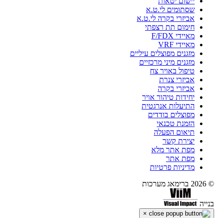
יישום יטאות
שסתומים לי.ט.א
אביזרי בקרה לי.ט.א
חימום תת רצפתי
מאיידי F/FDX
מאיידי VRF
מזגנים מפוצלים עיליים
מזגנים מיני מרכזיים
טיפול באויר צח
אביזרי צנרת
אביזרי בקרה
יחידות טיהור אויר
התיעלות אנרגטית
מפוצלים בודדים
הזמנת טכנאי
תיאום הפעלה
יצירת קשר
מפת אתר מלא
מפת אתר
מדיניות פרטיות
© 2026 ברימאג מערכות
בנייה
×