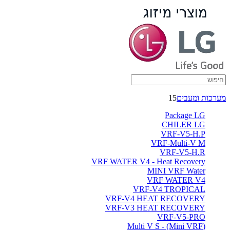
מערכות ומעבים
15
Package LG
CHILER LG
VRF-V5-H.P
VRF-Multi-V M
VRF-V5-H.R
VRF WATER V4 - Heat Recovery
MINI VRF Water
VRF WATER V4
VRF-V4 TROPICAL
VRF-V4 HEAT RECOVERY
VRF-V3 HEAT RECOVERY
VRF-V5-PRO
(Multi V S - (Mini VRF