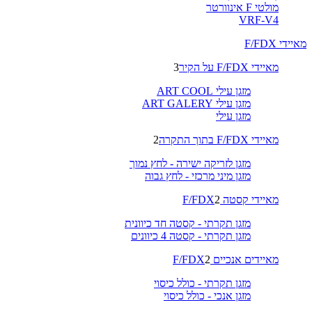
מולטי F אינוורטר
VRF-V4
מאיידי F/FDX
מאיידי F/FDX על הקיר
3
מזגן עילי ART COOL
מזגן עילי ART GALERY
מזגן עילי
מאיידי F/FDX בתוך התקרה
2
מזגן לזריקה ישירה - לחץ נמוך
מזגן מיני מרכזי - לחץ גבוה
מאיידי קסטה F/FDX
2
מזגן תקרתי - קסטה חד כיוונית
מזגן תקרתי - קסטה 4 כיוונים
מאיידים אנכיים F/FDX
2
מזגן תקרתי - כולל כיסוי
מזגן אנכי - כולל כיסוי