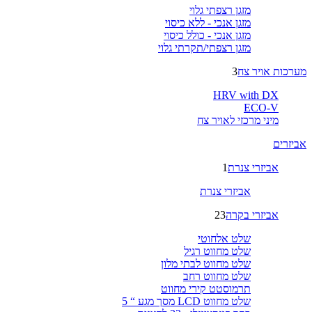
מזגן רצפתי גלוי
מזגן אנכי - ללא כיסוי
מזגן אנכי - כולל כיסוי
מזגן רצפתי/תקרתי גלוי
מערכות אויר צח
3
HRV with DX
ECO-V
מיני מרכזי לאויר צח
אביזרים
אביזרי צנרת
1
אביזרי צנרת
אביזרי בקרה
23
שלט אלחוטי
שלט מחווט רגיל
שלט מחווט לבתי מלון
שלט מחווט רחב
תרמוסטט קירי מחווט
שלט מחווט LCD מסך מגע “ 5