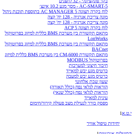
בקר פונקציונלי - 32 לחצנים
AC-SMART-5 - מסך מגע 10.2 אינצ׳
לוח בקרה תצוגה AC MANAGER 5 בתוספת תוכנת ניהול
מונה צריכת אנרגיה - 128 יח' קצה
מונה צריכת אנרגיה - 128 יח' קצה
לוח בקרה תצוגה ACP 5
מתאם תקשורת בין מערכת BMS כללית למיזוג בפרוטוקול
LonWorks
מתאם תקשורת בין מערכת BMS כללית למיזוג בפרוטוקול
BACnet
מתאם תקשורת CM-6000 בין מערכת BMS כללית למיזוג
בפרוטוקול MODBUS
חיבור חיצוני למערכות
כרטיס מגע יבש למאייד
כרטיס מגע יבש למעבה
שעון שבת אלחוטי
הוראות לגלאי נפח (כולל תאורה)
הוראות לגלאי נפח (כולל שנאי)
עינית למאייד
מפסק בורר לנעילת מצב פעולה קירור/חימום
י.ט.א
1
יחידות טיפול אוויר
התיעלות אנרגטית
1