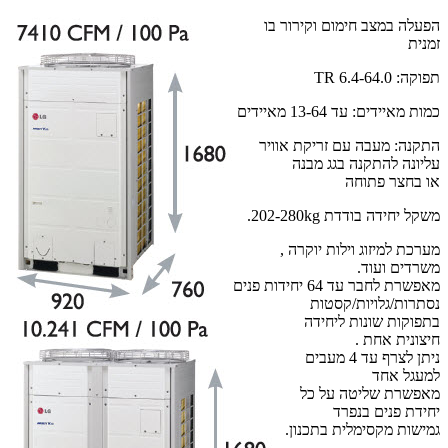
הפעלה במצב חימום וקירור בו
זמנית
תפוקה: 6.4-64.0 TR
כמות מאיידים: עד 13-64 מאיידים
התקנה: מעבה עם זריקת אוויר
עליונה להתקנה בגג מבנה
או בחצר פתוחה
משקל יחידה בודדת 202-280kg.
מערכת למיזוג וילות יוקרה ,
משרדים ועוד.
מאפשרת לחבר עד 64 יחידות פנים
נסתרות/גלויות/קסטות
בתפוקות שונות ליחידה
חיצונית אחת .
ניתן לצרף עד 4 מעבים
למעגל אחד
מאפשרת שליטה על כל
יחידת פנים בנפרד
גמישות מקסימלית בתכנון.