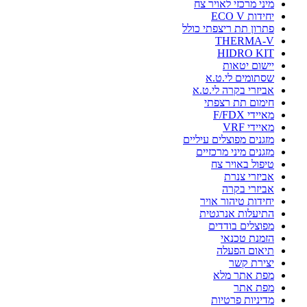
מיני מרכזי לאויר צח
יחידות ECO V
פתרון תת ריצפתי כולל
THERMA-V
HIDRO KIT
יישום יטאות
שסתומים לי.ט.א
אביזרי בקרה לי.ט.א
חימום תת רצפתי
מאיידי F/FDX
מאיידי VRF
מזגנים מפוצלים עיליים
מזגנים מיני מרכזיים
טיפול באויר צח
אביזרי צנרת
אביזרי בקרה
יחידות טיהור אויר
התיעלות אנרגטית
מפוצלים בודדים
הזמנת טכנאי
תיאום הפעלה
יצירת קשר
מפת אתר מלא
מפת אתר
מדיניות פרטיות