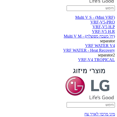
(Multi V S - (Mini VRF
VRF-V5-PRO
VRF-V5 H.P
VRF-V5 H.R
(יח' מעבה מפוצלת) - Multi V M
separator
VRF WATER V4
VRF WATER - Heat Recovery
separator2
VRF-V4 TROPICAL
מיני מרכזי לאויר צח