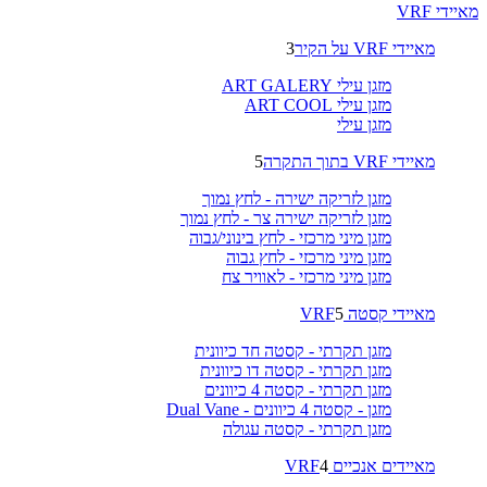
מאיידי VRF
מאיידי VRF על הקיר
3
מזגן עילי ART GALERY
מזגן עילי ART COOL
מזגן עילי
מאיידי VRF בתוך התקרה
5
מזגן לזריקה ישירה - לחץ נמוך
מזגן לזריקה ישירה צר - לחץ נמוך
מזגן מיני מרכזי - לחץ בינוני/גבוה
מזגן מיני מרכזי - לחץ גבוה
מזגן מיני מרכזי - לאוויר צח
מאיידי קסטה VRF
5
מזגן תקרתי - קסטה חד כיוונית
מזגן תקרתי - קסטה דו כיוונית
מזגן תקרתי - קסטה 4 כיוונים
מזגן - קסטה 4 כיוונים - Dual Vane
מזגן תקרתי - קסטה עגולה
מאיידים אנכיים VRF
4