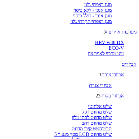
מזגן רצפתי גלוי
מזגן אנכי - ללא כיסוי
מזגן אנכי - כולל כיסוי
מזגן רצפתי/תקרתי גלוי
מערכות אויר צח
3
HRV with DX
ECO-V
מיני מרכזי לאויר צח
אביזרים
אביזרי צנרת
1
אביזרי צנרת
אביזרי בקרה
23
שלט אלחוטי
שלט מחווט רגיל
שלט מחווט לבתי מלון
שלט מחווט רחב
תרמוסטט קירי מחווט
שלט מחווט LCD מסך מגע “ 5