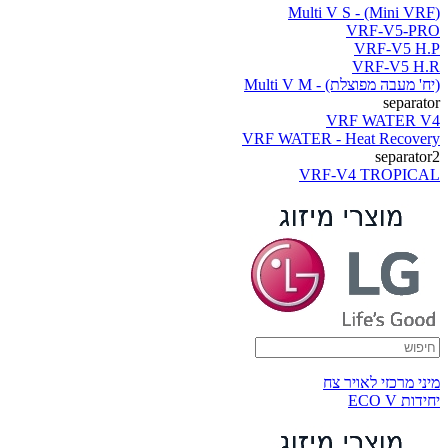
(Multi V S - (Mini VRF
VRF-V5-PRO
VRF-V5 H.P
VRF-V5 H.R
(יח' מעבה מפוצלת) - Multi V M
separator
VRF WATER V4
VRF WATER - Heat Recovery
separator2
VRF-V4 TROPICAL
מיני מרכזי לאויר צח
יחידות ECO V