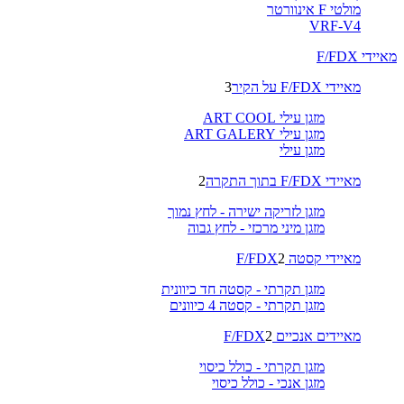
מולטי F אינוורטר
VRF-V4
מאיידי F/FDX
מאיידי F/FDX על הקיר
3
מזגן עילי ART COOL
מזגן עילי ART GALERY
מזגן עילי
מאיידי F/FDX בתוך התקרה
2
מזגן לזריקה ישירה - לחץ נמוך
מזגן מיני מרכזי - לחץ גבוה
מאיידי קסטה F/FDX
2
מזגן תקרתי - קסטה חד כיוונית
מזגן תקרתי - קסטה 4 כיוונים
מאיידים אנכיים F/FDX
2
מזגן תקרתי - כולל כיסוי
מזגן אנכי - כולל כיסוי