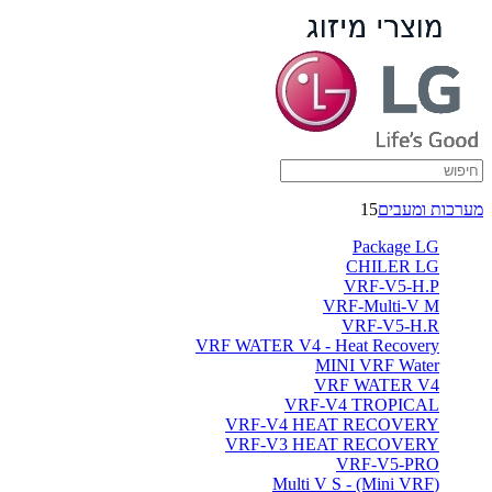
מערכות ומעבים
15
Package LG
CHILER LG
VRF-V5-H.P
VRF-Multi-V M
VRF-V5-H.R
VRF WATER V4 - Heat Recovery
MINI VRF Water
VRF WATER V4
VRF-V4 TROPICAL
VRF-V4 HEAT RECOVERY
VRF-V3 HEAT RECOVERY
VRF-V5-PRO
(Multi V S - (Mini VRF