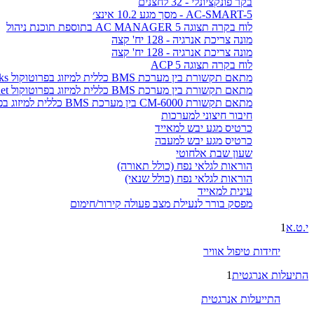
בקר פונקציונלי - 32 לחצנים
AC-SMART-5 - מסך מגע 10.2 אינצ׳
לוח בקרה תצוגה AC MANAGER 5 בתוספת תוכנת ניהול
מונה צריכת אנרגיה - 128 יח' קצה
מונה צריכת אנרגיה - 128 יח' קצה
לוח בקרה תצוגה ACP 5
מתאם תקשורת בין מערכת BMS כללית למיזוג בפרוטוקול LonWorks
מתאם תקשורת בין מערכת BMS כללית למיזוג בפרוטוקול BACnet
מתאם תקשורת CM-6000 בין מערכת BMS כללית למיזוג בפרוטוקול MODBUS
חיבור חיצוני למערכות
כרטיס מגע יבש למאייד
כרטיס מגע יבש למעבה
שעון שבת אלחוטי
הוראות לגלאי נפח (כולל תאורה)
הוראות לגלאי נפח (כולל שנאי)
עינית למאייד
מפסק בורר לנעילת מצב פעולה קירור/חימום
י.ט.א
1
יחידות טיפול אוויר
התיעלות אנרגטית
1
התייעלות אנרגטית