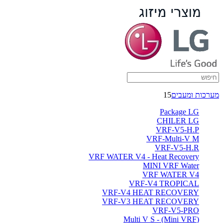
מערכות ומעבים
15
Package LG
CHILER LG
VRF-V5-H.P
VRF-Multi-V M
VRF-V5-H.R
VRF WATER V4 - Heat Recovery
MINI VRF Water
VRF WATER V4
VRF-V4 TROPICAL
VRF-V4 HEAT RECOVERY
VRF-V3 HEAT RECOVERY
VRF-V5-PRO
(Multi V S - (Mini VRF