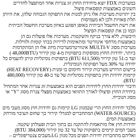
במערכות FDX יוצא מיחידת החוץ זוג צנרות אחד המתפצל לחדרים
השונים באמצעות קופסאות פיצול.
בין יתרונות מערכות אלו ניתן למנות את התפוקה הגבוהה שלהן, את היותן
תלת פאזיות ולכן לא מעמיסות
את רשת החשמל הביתית באופן הפוגע באיזון מערכת החשמל הביתית
וכמו כן את קופסאות הפיצול
היבשות, ללא צורך בניקוז והשקטות. מערכות אלו פועלות גם הן
באמצעות מדחסי אינוורטר ומתאימות לדירות בבתי קומות ולווילות.
מערכות מסוג MULTI-V אינוורטרמערכות מיזוג אלו הן המתקדמות
ביותר, יחידות החוץ מסופקות בתפוקות מ-4 טון קירור (48,000BTU )
ועד כ-51 טון קירור (611,500 BTU) בתפוקות נומינליות וניתן להעמיס כל
יחידה עד 30% מעל תפוקתה הנומינלית.
ביישום הדורש מערכות קירור וחימום בו זמנית (HEAT RECOVERY)
קיימות יחידות חוץ בתפוקות נומינליות של עד כ-40 טון קירור (480,000
BTU).
חיבור יחידות החוץ ליחידות הפנים הוא באמצעות זוג צנרות אחד המתחיל
ביחידת החוץ ופיצולו לאורך התוואי באמצעות מפצלי צנרת מסוג "Y" או
מסוג חנוכייה.
מלבד יחידות החוץ הרי שבמגוון LG קיימות גם יחידות חוץ מסוג מעבי מים
(WATER-SOURCE) המתחברים למגדלי קירור כך שחום העיבוי מורחק
באמצעות המים.
יחידות חוץ אלו מותאמות להתקנה גם בתוך הבית ופעולתן שקטה.
מעבי המים קיימים בתפוקות של עד 32 טון קירור (384,000 BTU)
ואליהם מתחברות יחידות הפנים מכל מגוון LG.מעבים צנטריפוגליים –