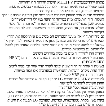
פתרון ייחודיבמערכות MULTI-V קיימות יחידות חוץ ייחודיות,
צנטריפוגליות, המתאימות במיוחד להתקנה במסתורי כביסה, מרפסות
ומקומות סגורים, כמו גם בקו אחיד עם קיר חיצוני.
היחידות יונקות אויר מהחוץ ופולטות אותו כלפי חוץ בזריקה ישירה או דרך
תעלות. היחידות מתאימות במיוחד להתקנה במגדלי דירות/משרדים
גבוהים שכן טכנולוגיית המפוחים מונעת היווצרות "ארובת חום" כלפי
מעלה. ארובה כזו, אם תהיה, תפגע באופן משמעותי בפעולת המזגנים
בקומות השונות.
גם ביחידות חוץ אלו מנועי המפוחים הם מסוג DC וניתן לכוון את הלחץ
הסטטי על פי צרכי השטח, וכמו כן לכוון את פליטת האוויר לכיוון ימין או
שמאל כדי למנוע קצרי אוויר. את פתחי יניקת ופליטת האוויר ניתן לתעל
ולהתקינם גם במקומות סגורים.
יחידות חוץ לקירור וחימום בו זמנית בחדרים השונים
מערכות לחימום וקירור בו זמנית מכונות מערכות אחזור חום (HEAT
RECOVERY).
בשיטה זו אותה יחידה חיצונית יכולה לקרר חדר אחד ובו זמנית לחמם
חדר אחר. מקדם היעילות האנרגטית במערכות אלו גבוה במיוחד.
חיבור יחידות חוץ VRF ליטאו"ת
למערכות MULTI-V תוצרת LG יתרון נוסף והוא היכולת של יחידות
החוץ השונות להתחבר ליט"אות
המתוכננות ונבנות לכל אפליקציה.
באופן מעשי אין מגבלה על תפוקת היט"א ולא על ספיקת האוויר שלה,
כמו כן ניתן לצרף ליט"א מערכות שונות, כגון בקרת לחות, בקרת CO,
בקרן עשן, בקרת טמפרטורה, וכדומה, ומערכת LG תפעיל את היט"א
ותבקר ותשלוט בכל המערכות והחיישנים הנ"ל.