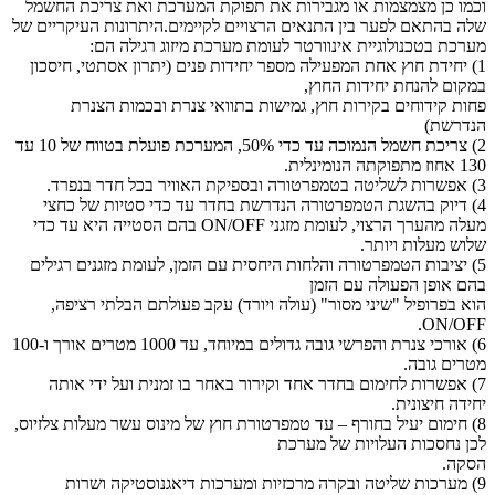
וכמו כן מצמצמות או מגבירות את תפוקת המערכת ואת צריכת החשמל
שלה בהתאם לפער בין התנאים הרצויים לקיימים.היתרונות העיקריים של
מערכת בטכנולוגיית אינוורטר לעומת מערכת מיזוג רגילה הם:
1) יחידת חוץ אחת המפעילה מספר יחידות פנים (יתרון אסתטי, חיסכון
במקום להנחת יחידות החוץ,
פחות קידוחים בקירות חוץ, גמישות בתוואי צנרת ובכמות הצנרת
הנדרשת)
2) צריכת חשמל הנמוכה עד כדי 50%, המערכת פועלת בטווח של 10 עד
130 אחוז מתפוקתה הנומינלית.
3) אפשרות לשליטה בטמפרטורה ובספיקת האוויר בכל חדר בנפרד.
4) דיוק בהשגת הטמפרטורה הנדרשת בחדר עד כדי סטיות של כחצי
מעלה מהערך הרצוי, לעומת מזגני ON/OFF בהם הסטייה היא עד כדי
שלוש מעלות ויותר.
5) יציבות הטמפרטורה והלחות היחסית עם הזמן, לעומת מזגנים רגילים
בהם אופן הפעולה עם הזמן
הוא בפרופיל "שיני מסור" (עולה ויורד) עקב פעולתם הבלתי רציפה,
ON/OFF.
6) אורכי צנרת והפרשי גובה גדולים במיוחד, עד 1000 מטרים אורך ו-100
מטרים גובה.
7) אפשרות לחימום בחדר אחד וקירור באחר בו זמנית ועל ידי אותה
יחידה חיצונית.
8) חימום יעיל בחורף – עד טמפרטורת חוץ של מינוס עשר מעלות צלזיוס,
לכן נחסכות העלויות של מערכת
הסקה.
9) מערכות שליטה ובקרה מרכזיות ומערכות דיאגנוסטיקה ושרות