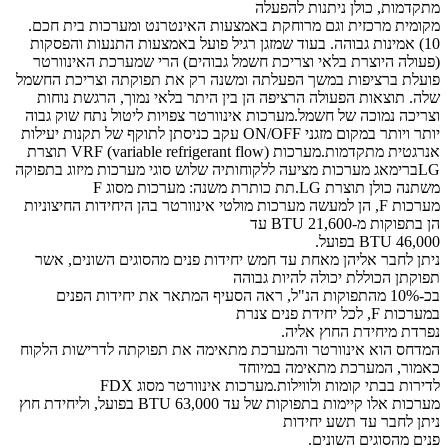
מתקדמות, כולן ניתנות להפעלה
מקומית מרכזית וגם מרוחקת באמצעות האינטרנט ומערכות בית חכם.
10) אמינות גבוהה. בעוד שמזגן רגיל פועל באמצעות התנעות והפסקות
(פעולה היוצרת בלאי וצריכת חשמל גבוהים) הרי שמערכת האינוורטר
פועלת ברציפות במשך הפעלתה ומשנה רק את תפוקתה וצריכת החשמל
שלה. תוצאות הפעולה הרציפה הן בין היתר בלאי נמוך, הרגשת נוחות
וצריכה נמוכה של חשמל.מערכות אינוורטר צפויות ליטול נתח שוק גבוה
יותר ויותר במקום מזגני ON/OFF עקב כניסתן לתוקף של תקנות יעילות
אנרגטית מתקדמות.מערכות VRF (variable refrigerant flow) תוצרת
LGברימאג מערכות מציעה ללקוחותיה שלוש סוגי מערכות מיזוג בתפוקה
משתנה כולן תוצרת LG.תת כותרת משנה: מערכות מסוג F
מערכות F, הן למעשה מערכות מולטי אינוורטר בהן היחידות החיצוניות
הן בתפוקות מ-21,600 BTU עד
46,000 BTU בפועל.
ניתן לחבר אליהן מאחת עד חמש יחידות פנים מהסוגים השונים, אשר
תפוקתן הכוללת יכולה להיות גבוהה
בכ-10% מהתפוקות הנ"ל, ראה הסעיף המתאר את יחידות הפנים
במערכות F, לכל יחידת פנים צנרת
נפרדת מיחידת החוץ אליה.
המדחס הוא אינוורטר והמערכת מתאימה את תפוקתה לדרישות הלקוח
כאמור, המערכת מתאימה במיוחד
לדירות בבתי קומות ולווילות.מערכות אינוורטר מסוג FDX
מערכות אלו קיימות בתפוקות של עד 63,000 BTU בפועל, וליחידת חוץ
ניתן לחבר עד תשע יחידות
פנים מהסוגים השונים.