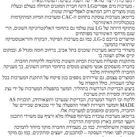
- מערכות לייצור סולארי של חשמל בשיטה הפוטוולטאית
- מערכות מים אפוריםLG הינה חברת המזגנים הגדולה בעולם ובעלת
מגוון מוצרים רחב המתאים לאפליקציות שונות.
ברימאג מערכות עוסקת בתחום ה-CAC ומערכות המיזוג המתקדמות
בטכנולוגיות האינוורטר.
מתוקף היותה של LG ענק עולמי גם בתחומי האלקטרוניקה השונים, הרי
שגם מדחסי האינוורטר מפותחים
ומיוצרים ברובם ב-LG, כמו גם מערכות הפיקוד, הבקרה והדיאגנוסטיקה
שיתוארו בהמשך.
משרדי ברימאג מערכות שוכנים בתל אביב, ברחוב חומה ומגדל 6, ובמקום
קיים אולם תצוגה בו
מותקנות ופועלות מערכות המיזוג השונות כהדגמה ללקוחות החברה.
בחברה מועסקים אנשי מקצוע מנוסים בתחומי המיזוג השונים, כך מעניקה
החברה ללקוחותיה מלבד
המוצרים עצמם, גם שירותים נוספים כגון פיקוח על התקנת המערכות בכל
שלבי העבודה, כולל הקפדה על
ביצוע הבדיקות הנדרשות בתהליך, המשך בהפעלת המערכות על ידי נציג
החברה ומסירת תיק מערכת
ללקוח ובו תיעוד המערכת, הבדיקות שנערכו ותוצאותיהן, תוכניות AS
MADE והמשך השירות לאחר ההפעלה על ידי טכנאים שכירים של
החברה, מיומנים ומוסמכים למערכות אלו.
ברימאג מערכות עובדת בשיתוף פעולה מלא ורציף עם משרדי התכנון
ויועצי המיזוג בארץ ומקיימת הדרכות
שוטפות והשתלמויות. כמו כן, מעמידה החברה מוקד מיוחד לתמיכה
טכנית לפני ואחרי העסקה – למתכננים, יועצים ומתקינים, כמו גם מוקד