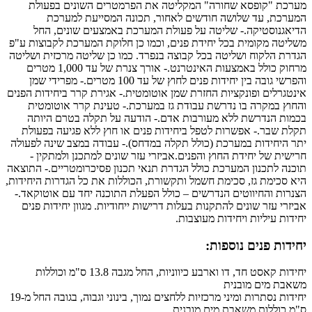
מערכת "קופסא שחורה" המקליטה את הפרמטרים השונים בפעולת
המערכת, עד שלושה חודשים לאחור, תכונה המסייעת למערכת
הדיאגנוסטיקה.- שליטה על פעולת המערכת באמצעים שונים, החל
משליטה מקומית בכל יחידת פנים, וכמו כן חלוקת המערכת לקבוצות ע"פ
הגדרת הלקוח ושליטה בכל קבוצה בנפרד. כמו כן שליטה מרכזית ושליטה
מרחוק כולל באמצעות האינטרנט.- אורך צנרת של עד 1,000 מטרים
והפרשי גובה בין יחידות פנים לחוץ של עד 100 מטרים.- מפרידי שמן
אינטגרלים ופונקציות החזרת שמן אוטומטית.- אגירת קרר ביחידות הפנים
והחוץ במקרה בו נדרשת עבודת גז במערכת.- טעינת קרר אוטומטית
בכמות הנדרשת ללא מעורבות אדם.- הודעה על תקלה בטרם היותה
תקלת שבר.- אפשרות לטפל ביחידות פנים או חוץ ללא פגיעה בפעולת
יתר היחידות במערכת (כולל תקלה במדחס).- עבודה במצב שינה לפעולה
חרישית של יחידת החוץ והפנים.אביזרי עזר שונים למתכנן ולמתקין -
תוכנה לתכנון המערכת כולל הגדרת תנאי תכנון פסיכרומטריים.- התוצאה
היא סכימת גז, סכימת חשמל ותקשורת, הכוללות את כל הגדרות היחידות,
הצנרות והחיווטים הנדרשים – כולל הפעלת התוכנה יחד עם אוטוקאד.-
אביזרי עזר שונים להתקנות בעלות דרישות ייחודיות. מגוון יחידות פנים
יחידות עיליות ויחידות מעוצבות.
יחידות פנים נוספות:
יחידות קאסט חד, דו וארבע כיווניות, החל מגבה 13.8 ס"מ וכוללות
משאבת מים מובנית
יחידות נסתרות ומיני מרכזיות ללחצים נמוך, בינוני וגבוה, בגובה החל מ-19
ס"מ כוללות משאבת מים מובנית.