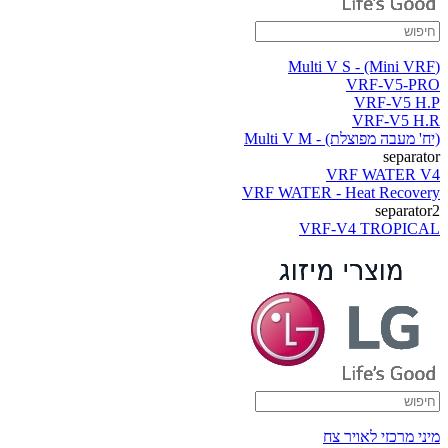
(Multi V S - (Mini VRF
VRF-V5-PRO
VRF-V5 H.P
VRF-V5 H.R
(יח' מעבה מפוצלת) - Multi V M
separator
VRF WATER V4
VRF WATER - Heat Recovery
separator2
VRF-V4 TROPICAL
מיני מרכזי לאויר צח