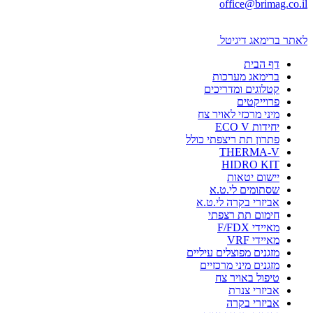
office@brimag.co.il
לאתר ברימאג דיגיטל
דף הבית
ברימאג מערכות
קטלוגים ומדריכים
פרוייקטים
מיני מרכזי לאויר צח
יחידות ECO V
פתרון תת ריצפתי כולל
THERMA-V
HIDRO KIT
יישום יטאות
שסתומים לי.ט.א
אביזרי בקרה לי.ט.א
חימום תת רצפתי
מאיידי F/FDX
מאיידי VRF
מזגנים מפוצלים עיליים
מזגנים מיני מרכזיים
טיפול באויר צח
אביזרי צנרת
אביזרי בקרה