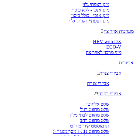
מזגן רצפתי גלוי
מזגן אנכי - ללא כיסוי
מזגן אנכי - כולל כיסוי
מזגן רצפתי/תקרתי גלוי
מערכות אויר צח
3
HRV with DX
ECO-V
מיני מרכזי לאויר צח
אביזרים
אביזרי צנרת
1
אביזרי צנרת
אביזרי בקרה
23
שלט אלחוטי
שלט מחווט רגיל
שלט מחווט לבתי מלון
שלט מחווט רחב
תרמוסטט קירי מחווט
שלט מחווט LCD מסך מגע “ 5