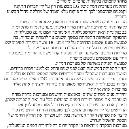
מיוחד לתמיכה בלקוחות פרטיים ומוסדיים.
התקנות מערכות המיזוג של LG מבוצעות רק על ידי חברות התקנה
וקבלנים שהוסמכו לכך ותוך פיקוח מלא וצמוד של מחלקת ניהול הביצוע
בחברה.
החברה מעניקה שלוש שנות אחריות מלאות, ללא אותיות קטנות
ללקוחותיה ומתחייבת לשירות מהיר ואיכותי.מערכות מיזוג מתקדמות
בטכנולוגיית האינוורטרטכנולוגית האינוורטר המכונה גם טכנולוגיית
התפוקה המשתנה התפתחה במשך השנים עד לרמתה הנוכחית, בה
למעשה מונע אלמנט הדחיסה על ידי מנוע DC אשר מהירות הסיבוב שלו
נשלטת ומבוקרת על ידי תדר העבודה והמתח המסופקים לו.
מהירות הסיבוב המשתנה יוצרת ספיקת קרר משתנה הזורמת במערכת
ויחד עם אלמנטים נוספים מייצרת
למעשה תפוקה משתנה של מערכת המיזוג.
רעיון התפוקה המשתנה הוצג לפני שנים והחל באלמנטי ויסות בדידים,
המשך במערכות שהכילו מספר מדחסים אשר הופעלו כולם או חלקם בו
זמנית, וכיום נפוצה השיטה של מדחס אינוורטר DC כאמור לעיל.מערכות
המיזוג בטכנולוגיית האינוורטר מאופיינות ביחידה חיצונית אחת אליה
מחוברות אחת או יותר
יחידות פנים מסוגים שונים. באמצעות חיישנים ומערכות בקרה מזהה
המערכת את מספר יחידות הפנים הפועלות בכל עת ואת התפוקה שלהן,
כמו כן את ההפרש בין התנאים הקיימים בכל אזור ממוזג לבין אלו
הנדרשים על ידי הלקוח ובהתאם לכך מופעלת היחידה החיצונית כדי
לייצר את ספיקת הקרר הנדרשת בכל רגע ולצרוך את החלק היחסי של
הספק החשמל הנדרש.
מערכות הבקרה מוודאות כי הקרר יזרום רק ליחידות הפנים המופעלות,