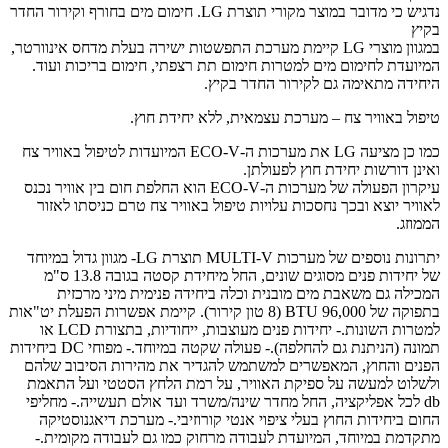
נדגיש כי מדובר במוצר מקורי תוצרת LG. חימום מים בחורף וקירור החדר
בקיץ
במגוון מוצרי LG קיימת מערכת התפשטות ישירה בעלת מדחס אינוורטר,
המיועדת לחימום מים למטרות חימום תת רצפתי, חימום בריכות ועוד.
היחידה מתאימה גם לקירור החדר בקיץ.
טיפול באוויר צח – מערכת עצמאית, ללא יחידת חוץ.
כמו כן מציעה LG את מערכות ה-ECO-V המיועדות לטיפול באוויר צח
ואינן דורשות יחידת חוץ לפעולתן.
עיקרון הפעולה של מערכות ה-ECO-V הוא החלפת חום בין אוויר נכנס
לאוויר יוצא ובכך נחסכות עלויות טיפול באוויר צח טרם כניסתו לאזור
הממוזג.
יתרונות נוספים של מערכות MULTI-V תוצרת LG- מגוון גדול במיוחד
של יחידות פנים מסוגים שונים, החל מיחידת קסטה בגובה 13.8 ס"מ
המכילה גם משאבת מים מובנית וכלה ביחידה פנימית מיני מרכזית
בתפוקה של 96,000 BTU (8 טון קירור). קיימת אפשרות הפעלת יט"אות
למטרות השונות.- יחידות פנים מעוצבות, ייחודיות, בתצורת LCD או
תמונה (הניתנת גם להחלפה).- פעולה שקטה במיוחד.- מפוחי DC ביחידות
הפנים והחוץ, המאפשרים למשתמש להגדיר את מהירות הסיבוב שלהם
ולשלוט למעשה על ספיקת האוויר, על רמת הלחץ הסטטי ועל התאמת
db לכל אפליקציה, החל מחדר שינה/משרד ועד אולם תעשייה.- מחליפי
החום ביחידות החוץ בעלי ציפוי אנטי קורוזיבי.- מערכת דיאגנוסטיקה
מתקדמת במיוחד, המיועדת לעבודה מרחוק כמו גם לעבודה מקומית.-