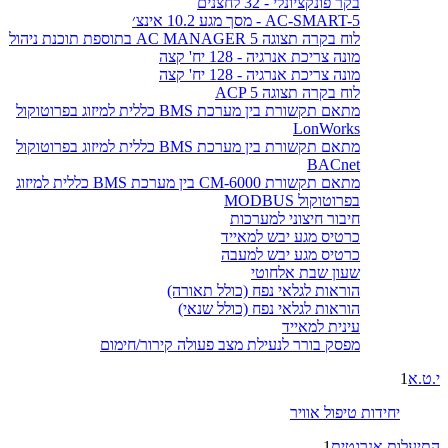
בקר פונקציונלי - 32 לחצנים
AC-SMART-5 - מסך מגע 10.2 אינצ׳
לוח בקרה תצוגה AC MANAGER 5 בתוספת תוכנת ניהול
מונה צריכת אנרגיה - 128 יח' קצה
מונה צריכת אנרגיה - 128 יח' קצה
לוח בקרה תצוגה ACP 5
מתאם תקשורת בין מערכת BMS כללית למיזוג בפרוטוקול
LonWorks
מתאם תקשורת בין מערכת BMS כללית למיזוג בפרוטוקול
BACnet
מתאם תקשורת CM-6000 בין מערכת BMS כללית למיזוג
בפרוטוקול MODBUS
חיבור חיצוני למערכות
כרטיס מגע יבש למאייד
כרטיס מגע יבש למעבה
שעון שבת אלחוטי
הוראות לגלאי נפח (כולל תאורה)
הוראות לגלאי נפח (כולל שנאי)
עינית למאייד
מפסק בורר לנעילת מצב פעולה קירור/חימום
י.ט.א
1
יחידות טיפול אוויר
התיעלות אנרגטית
1