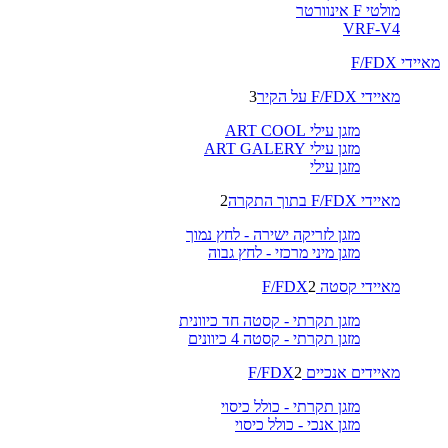
מולטי F אינוורטר
VRF-V4
מאיידי F/FDX
מאיידי F/FDX על הקיר
3
מזגן עילי ART COOL
מזגן עילי ART GALERY
מזגן עילי
מאיידי F/FDX בתוך התקרה
2
מזגן לזריקה ישירה - לחץ נמוך
מזגן מיני מרכזי - לחץ גבוה
מאיידי קסטה F/FDX
2
מזגן תקרתי - קסטה חד כיוונית
מזגן תקרתי - קסטה 4 כיוונים
מאיידים אנכיים F/FDX
2
מזגן תקרתי - כולל כיסוי
מזגן אנכי - כולל כיסוי