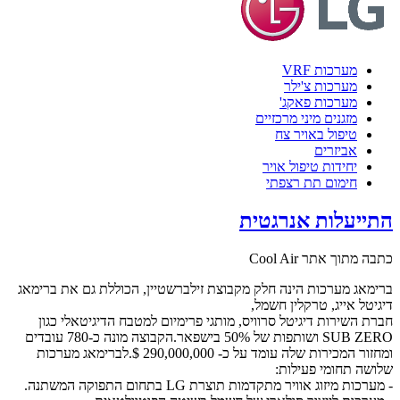
מערכות VRF
מערכות צ'ילר
מערכות פאקג'
מזגנים מיני מרכזיים
טיפול באויר צח
אביזרים
יחידות טיפול אויר
חימום תת רצפתי
התייעלות אנרגטית
כתבה מתוך אתר Cool Air
ברימאג מערכות הינה חלק מקבוצת זילברשטיין, הכוללת גם את ברימאג
דיגיטל אייג, טרקלין חשמל,
חברת השירות דיגיטל סרוויס, מותגי פרימיום למטבח הדיגיטאלי כגון
SUB ZERO ושותפות של 50% בישפאר.הקבוצה מונה כ-780 עובדים
ומחזור המכירות שלה עומד על כ- 290,000,000 $.לברימאג מערכות
שלושה תחומי פעילות:
- מערכות מיזוג אוויר מתקדמות תוצרת LG בתחום התפוקה המשתנה.