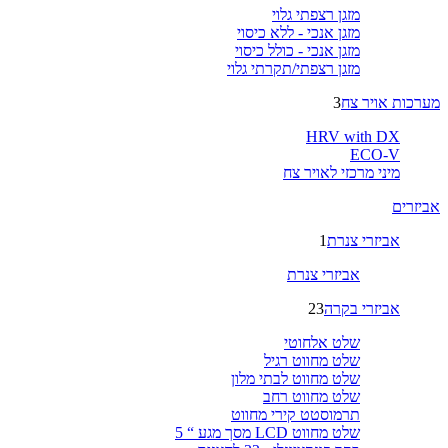
מזגן רצפתי גלוי
מזגן אנכי - ללא כיסוי
מזגן אנכי - כולל כיסוי
מזגן רצפתי/תקרתי גלוי
מערכות אויר צח
3
HRV with DX
ECO-V
מיני מרכזי לאויר צח
אביזרים
אביזרי צנרת
1
אביזרי צנרת
אביזרי בקרה
23
שלט אלחוטי
שלט מחווט רגיל
שלט מחווט לבתי מלון
שלט מחווט רחב
תרמוסטט קירי מחווט
שלט מחווט LCD מסך מגע “ 5