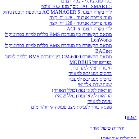
בקר פונקציונלי - 32 לחצנים
AC-SMART-5 - מסך מגע 10.2 אינצ׳
לוח בקרה תצוגה AC MANAGER 5 בתוספת תוכנת ניהול
מונה צריכת אנרגיה - 128 יח' קצה
מונה צריכת אנרגיה - 128 יח' קצה
לוח בקרה תצוגה ACP 5
מתאם תקשורת בין מערכת BMS כללית למיזוג בפרוטוקול
LonWorks
מתאם תקשורת בין מערכת BMS כללית למיזוג בפרוטוקול
BACnet
מתאם תקשורת CM-6000 בין מערכת BMS כללית למיזוג
בפרוטוקול MODBUS
חיבור חיצוני למערכות
כרטיס מגע יבש למאייד
כרטיס מגע יבש למעבה
שעון שבת אלחוטי
הוראות לגלאי נפח (כולל תאורה)
הוראות לגלאי נפח (כולל שנאי)
עינית למאייד
מפסק בורר לנעילת מצב פעולה קירור/חימום
י.ט.א
1
יחידות טיפול אוויר
התיעלות אנרגטית
1