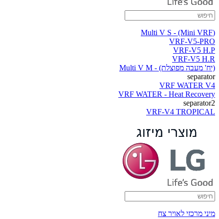
(Multi V S - (Mini VRF
VRF-V5-PRO
VRF-V5 H.P
VRF-V5 H.R
(יח' מעבה מפוצלת) - Multi V M
separator
VRF WATER V4
VRF WATER - Heat Recovery
separator2
VRF-V4 TROPICAL
מיני מרכזי לאויר צח