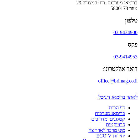
ברימאג מערכות, רח׳ המצודה 29
אזור 5800173
טלפון
03-9434900
פקס
03-9414953
דואר אלקטרוני:
office@brimag.co.il
לאתר ברימאג דיגיטל
דף הבית
ברימאג מערכות
קטלוגים ומדריכים
פרוייקטים
מיני מרכזי לאויר צח
יחידות ECO V