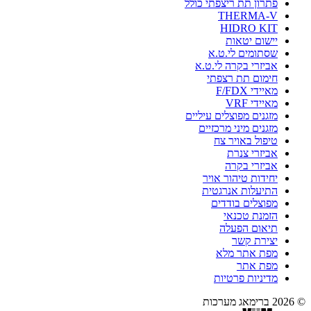
פתרון תת ריצפתי כולל
THERMA-V
HIDRO KIT
יישום יטאות
שסתומים לי.ט.א
אביזרי בקרה לי.ט.א
חימום תת רצפתי
מאיידי F/FDX
מאיידי VRF
מזגנים מפוצלים עיליים
מזגנים מיני מרכזיים
טיפול באויר צח
אביזרי צנרת
אביזרי בקרה
יחידות טיהור אויר
התיעלות אנרגטית
מפוצלים בודדים
הזמנת טכנאי
תיאום הפעלה
יצירת קשר
מפת אתר מלא
מפת אתר
מדיניות פרטיות
© 2026 ברימאג מערכות