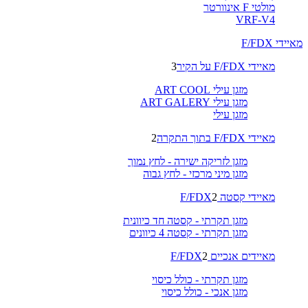
מולטי F אינוורטר
VRF-V4
מאיידי F/FDX
מאיידי F/FDX על הקיר
3
מזגן עילי ART COOL
מזגן עילי ART GALERY
מזגן עילי
מאיידי F/FDX בתוך התקרה
2
מזגן לזריקה ישירה - לחץ נמוך
מזגן מיני מרכזי - לחץ גבוה
מאיידי קסטה F/FDX
2
מזגן תקרתי - קסטה חד כיוונית
מזגן תקרתי - קסטה 4 כיוונים
מאיידים אנכיים F/FDX
2
מזגן תקרתי - כולל כיסוי
מזגן אנכי - כולל כיסוי