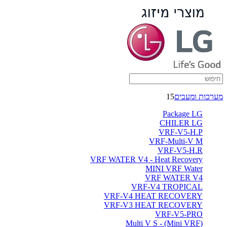
מערכות ומעבים
15
Package LG
CHILER LG
VRF-V5-H.P
VRF-Multi-V M
VRF-V5-H.R
VRF WATER V4 - Heat Recovery
MINI VRF Water
VRF WATER V4
VRF-V4 TROPICAL
VRF-V4 HEAT RECOVERY
VRF-V3 HEAT RECOVERY
VRF-V5-PRO
(Multi V S - (Mini VRF