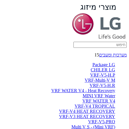
מערכות ומעבים
15
Package LG
CHILER LG
VRF-V5-H.P
VRF-Multi-V M
VRF-V5-H.R
VRF WATER V4 - Heat Recovery
MINI VRF Water
VRF WATER V4
VRF-V4 TROPICAL
VRF-V4 HEAT RECOVERY
VRF-V3 HEAT RECOVERY
VRF-V5-PRO
(Multi V S - (Mini VRF