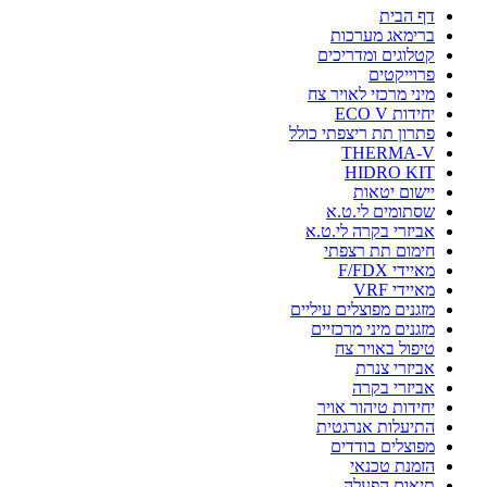
דף הבית
ברימאג מערכות
קטלוגים ומדריכים
פרוייקטים
מיני מרכזי לאויר צח
יחידות ECO V
פתרון תת ריצפתי כולל
THERMA-V
HIDRO KIT
יישום יטאות
שסתומים לי.ט.א
אביזרי בקרה לי.ט.א
חימום תת רצפתי
מאיידי F/FDX
מאיידי VRF
מזגנים מפוצלים עיליים
מזגנים מיני מרכזיים
טיפול באויר צח
אביזרי צנרת
אביזרי בקרה
יחידות טיהור אויר
התיעלות אנרגטית
מפוצלים בודדים
הזמנת טכנאי
תיאום הפעלה