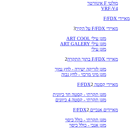
מולטי F אינוורטר
VRF-V4
מאיידי F/FDX
מאיידי F/FDX על הקיר
3
מזגן עילי ART COOL
מזגן עילי ART GALERY
מזגן עילי
מאיידי F/FDX בתוך התקרה
2
מזגן לזריקה ישירה - לחץ נמוך
מזגן מיני מרכזי - לחץ גבוה
מאיידי קסטה F/FDX
2
מזגן תקרתי - קסטה חד כיוונית
מזגן תקרתי - קסטה 4 כיוונים
מאיידים אנכיים F/FDX
2
מזגן תקרתי - כולל כיסוי
מזגן אנכי - כולל כיסוי