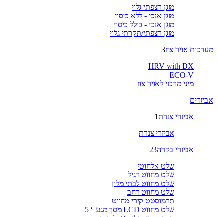
מזגן רצפתי גלוי
מזגן אנכי - ללא כיסוי
מזגן אנכי - כולל כיסוי
מזגן רצפתי/תקרתי גלוי
מערכות אויר צח
3
HRV with DX
ECO-V
מיני מרכזי לאויר צח
אביזרים
אביזרי צנרת
1
אביזרי צנרת
אביזרי בקרה
23
שלט אלחוטי
שלט מחווט רגיל
שלט מחווט לבתי מלון
שלט מחווט רחב
תרמוסטט קירי מחווט
שלט מחווט LCD מסך מגע “ 5