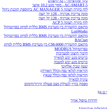
בקר פונקציונלי - 32 לחצנים
AC-SMART-5 - מסך מגע 10.2 אינצ׳
לוח בקרה תצוגה AC MANAGER 5 בתוספת תוכנת ניהול
מונה צריכת אנרגיה - 128 יח' קצה
מונה צריכת אנרגיה - 128 יח' קצה
לוח בקרה תצוגה ACP 5
מתאם תקשורת בין מערכת BMS כללית למיזוג בפרוטוקול
LonWorks
מתאם תקשורת בין מערכת BMS כללית למיזוג בפרוטוקול
BACnet
מתאם תקשורת CM-6000 בין מערכת BMS כללית למיזוג
בפרוטוקול MODBUS
חיבור חיצוני למערכות
כרטיס מגע יבש למאייד
כרטיס מגע יבש למעבה
שעון שבת אלחוטי
הוראות לגלאי נפח (כולל תאורה)
הוראות לגלאי נפח (כולל שנאי)
עינית למאייד
מפסק בורר לנעילת מצב פעולה קירור/חימום
י.ט.א
1
יחידות טיפול אוויר
התיעלות אנרגטית
1