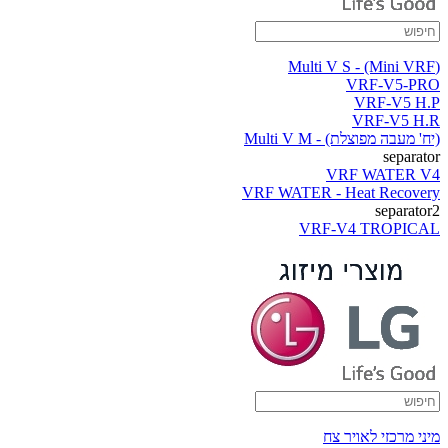
(Multi V S - (Mini VRF
VRF-V5-PRO
VRF-V5 H.P
VRF-V5 H.R
(יח' מעבה מפוצלת) - Multi V M
separator
VRF WATER V4
VRF WATER - Heat Recovery
separator2
VRF-V4 TROPICAL
מיני מרכזי לאויר צח