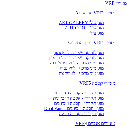
מאיידי VRF
מאיידי VRF על הקיר
3
מזגן עילי ART GALERY
מזגן עילי ART COOL
מזגן עילי
מאיידי VRF בתוך התקרה
5
מזגן לזריקה ישירה - לחץ נמוך
מזגן לזריקה ישירה צר - לחץ נמוך
מזגן מיני מרכזי - לחץ בינוני/גבוה
מזגן מיני מרכזי - לחץ גבוה
מזגן מיני מרכזי - לאוויר צח
מאיידי קסטה VRF
5
מזגן תקרתי - קסטה חד כיוונית
מזגן תקרתי - קסטה דו כיוונית
מזגן תקרתי - קסטה 4 כיוונים
מזגן - קסטה 4 כיוונים - Dual Vane
מזגן תקרתי - קסטה עגולה
מאיידים אנכיים VRF
4