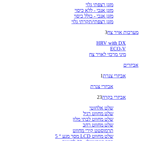
מזגן רצפתי גלוי
מזגן אנכי - ללא כיסוי
מזגן אנכי - כולל כיסוי
מזגן רצפתי/תקרתי גלוי
מערכות אויר צח
3
HRV with DX
ECO-V
מיני מרכזי לאויר צח
אביזרים
אביזרי צנרת
1
אביזרי צנרת
אביזרי בקרה
23
שלט אלחוטי
שלט מחווט רגיל
שלט מחווט לבתי מלון
שלט מחווט רחב
תרמוסטט קירי מחווט
שלט מחווט LCD מסך מגע “ 5