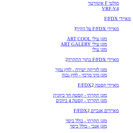
מולטי F אינוורטר
VRF-V4
מאיידי F/FDX
מאיידי F/FDX על הקיר
3
מזגן עילי ART COOL
מזגן עילי ART GALERY
מזגן עילי
מאיידי F/FDX בתוך התקרה
2
מזגן לזריקה ישירה - לחץ נמוך
מזגן מיני מרכזי - לחץ גבוה
מאיידי קסטה F/FDX
2
מזגן תקרתי - קסטה חד כיוונית
מזגן תקרתי - קסטה 4 כיוונים
מאיידים אנכיים F/FDX
2
מזגן תקרתי - כולל כיסוי
מזגן אנכי - כולל כיסוי