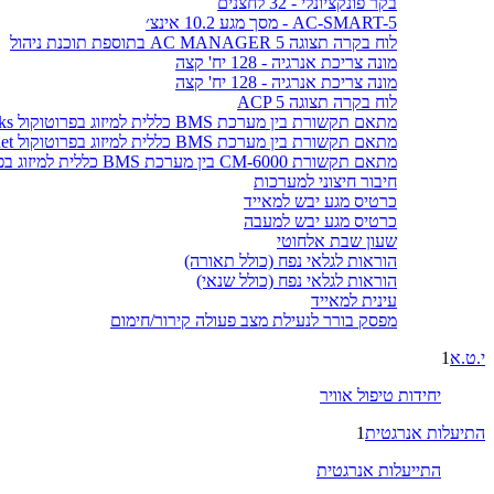
בקר פונקציונלי - 32 לחצנים
AC-SMART-5 - מסך מגע 10.2 אינצ׳
לוח בקרה תצוגה AC MANAGER 5 בתוספת תוכנת ניהול
מונה צריכת אנרגיה - 128 יח' קצה
מונה צריכת אנרגיה - 128 יח' קצה
לוח בקרה תצוגה ACP 5
מתאם תקשורת בין מערכת BMS כללית למיזוג בפרוטוקול LonWorks
מתאם תקשורת בין מערכת BMS כללית למיזוג בפרוטוקול BACnet
מתאם תקשורת CM-6000 בין מערכת BMS כללית למיזוג בפרוטוקול MODBUS
חיבור חיצוני למערכות
כרטיס מגע יבש למאייד
כרטיס מגע יבש למעבה
שעון שבת אלחוטי
הוראות לגלאי נפח (כולל תאורה)
הוראות לגלאי נפח (כולל שנאי)
עינית למאייד
מפסק בורר לנעילת מצב פעולה קירור/חימום
י.ט.א
1
יחידות טיפול אוויר
התיעלות אנרגטית
1
התייעלות אנרגטית