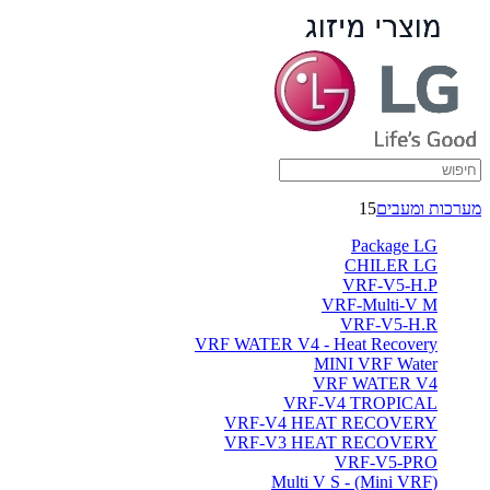
מערכות ומעבים
15
Package LG
CHILER LG
VRF-V5-H.P
VRF-Multi-V M
VRF-V5-H.R
VRF WATER V4 - Heat Recovery
MINI VRF Water
VRF WATER V4
VRF-V4 TROPICAL
VRF-V4 HEAT RECOVERY
VRF-V3 HEAT RECOVERY
VRF-V5-PRO
(Multi V S - (Mini VRF