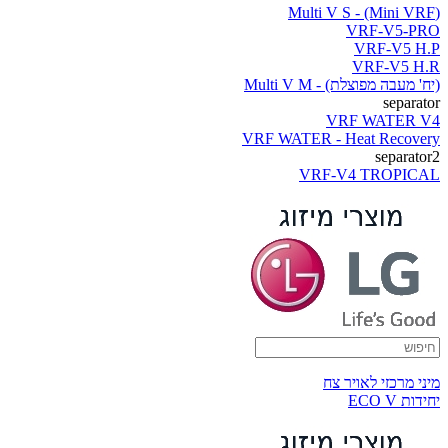
(Multi V S - (Mini VRF
VRF-V5-PRO
VRF-V5 H.P
VRF-V5 H.R
(יח' מעבה מפוצלת) - Multi V M
separator
VRF WATER V4
VRF WATER - Heat Recovery
separator2
VRF-V4 TROPICAL
מיני מרכזי לאויר צח
יחידות ECO V