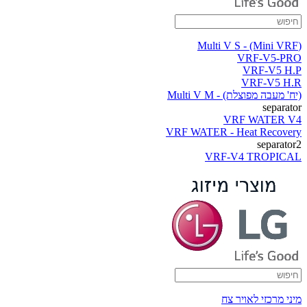
(Multi V S - (Mini VRF
VRF-V5-PRO
VRF-V5 H.P
VRF-V5 H.R
(יח' מעבה מפוצלת) - Multi V M
separator
VRF WATER V4
VRF WATER - Heat Recovery
separator2
VRF-V4 TROPICAL
מיני מרכזי לאויר צח