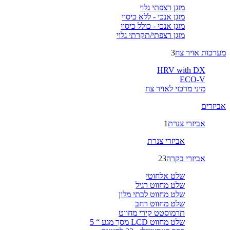
מזגן רצפתי גלוי
מזגן אנכי - ללא כיסוי
מזגן אנכי - כולל כיסוי
מזגן רצפתי/תקרתי גלוי
מערכות אויר צח
3
HRV with DX
ECO-V
מיני מרכזי לאויר צח
אביזרים
אביזרי צנרת
1
אביזרי צנרת
אביזרי בקרה
23
שלט אלחוטי
שלט מחווט רגיל
שלט מחווט לבתי מלון
שלט מחווט רחב
תרמוסטט קירי מחווט
שלט מחווט LCD מסך מגע “ 5