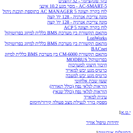
בקר פונקציונלי - 32 לחצנים
AC-SMART-5 - מסך מגע 10.2 אינצ׳
לוח בקרה תצוגה AC MANAGER 5 בתוספת תוכנת ניהול
מונה צריכת אנרגיה - 128 יח' קצה
מונה צריכת אנרגיה - 128 יח' קצה
לוח בקרה תצוגה ACP 5
מתאם תקשורת בין מערכת BMS כללית למיזוג בפרוטוקול
LonWorks
מתאם תקשורת בין מערכת BMS כללית למיזוג בפרוטוקול
BACnet
מתאם תקשורת CM-6000 בין מערכת BMS כללית למיזוג
בפרוטוקול MODBUS
חיבור חיצוני למערכות
כרטיס מגע יבש למאייד
כרטיס מגע יבש למעבה
שעון שבת אלחוטי
הוראות לגלאי נפח (כולל תאורה)
הוראות לגלאי נפח (כולל שנאי)
עינית למאייד
מפסק בורר לנעילת מצב פעולה קירור/חימום
י.ט.א
1
יחידות טיפול אוויר
התיעלות אנרגטית
1