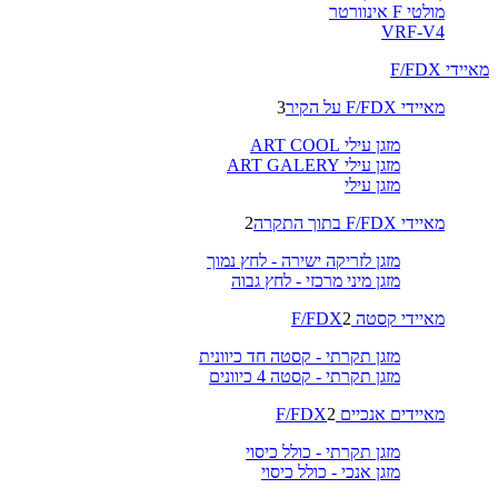
מולטי F אינוורטר
VRF-V4
מאיידי F/FDX
מאיידי F/FDX על הקיר
3
מזגן עילי ART COOL
מזגן עילי ART GALERY
מזגן עילי
מאיידי F/FDX בתוך התקרה
2
מזגן לזריקה ישירה - לחץ נמוך
מזגן מיני מרכזי - לחץ גבוה
מאיידי קסטה F/FDX
2
מזגן תקרתי - קסטה חד כיוונית
מזגן תקרתי - קסטה 4 כיוונים
מאיידים אנכיים F/FDX
2
מזגן תקרתי - כולל כיסוי
מזגן אנכי - כולל כיסוי