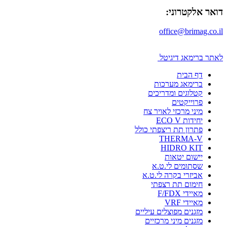
דואר אלקטרוני:
office@brimag.co.il
לאתר ברימאג דיגיטל
דף הבית
ברימאג מערכות
קטלוגים ומדריכים
פרוייקטים
מיני מרכזי לאויר צח
יחידות ECO V
פתרון תת ריצפתי כולל
THERMA-V
HIDRO KIT
יישום יטאות
שסתומים לי.ט.א
אביזרי בקרה לי.ט.א
חימום תת רצפתי
מאיידי F/FDX
מאיידי VRF
מזגנים מפוצלים עיליים
מזגנים מיני מרכזיים