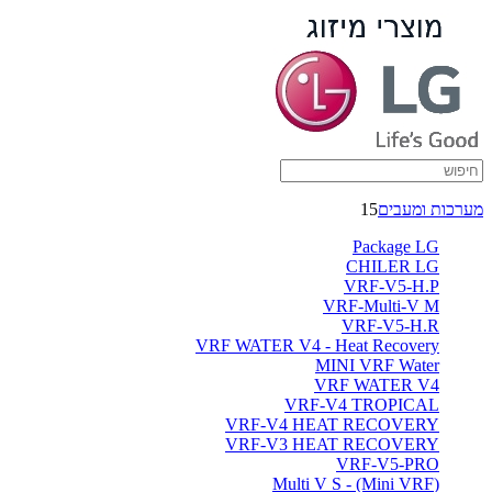
מערכות ומעבים
15
Package LG
CHILER LG
VRF-V5-H.P
VRF-Multi-V M
VRF-V5-H.R
VRF WATER V4 - Heat Recovery
MINI VRF Water
VRF WATER V4
VRF-V4 TROPICAL
VRF-V4 HEAT RECOVERY
VRF-V3 HEAT RECOVERY
VRF-V5-PRO
(Multi V S - (Mini VRF