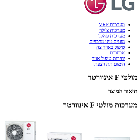
מערכות VRF
מערכות צ'ילר
מערכות פאקג'
מזגנים מיני מרכזיים
טיפול באויר צח
אביזרים
יחידות טיפול אויר
חימום תת רצפתי
מולטי F אינוורטר
תיאור המוצר
מערכות מולטי F אינוורטר