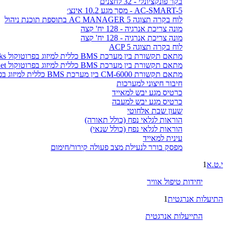
בקר פונקציונלי - 32 לחצנים
AC-SMART-5 - מסך מגע 10.2 אינצ׳
לוח בקרה תצוגה AC MANAGER 5 בתוספת תוכנת ניהול
מונה צריכת אנרגיה - 128 יח' קצה
מונה צריכת אנרגיה - 128 יח' קצה
לוח בקרה תצוגה ACP 5
מתאם תקשורת בין מערכת BMS כללית למיזוג בפרוטוקול LonWorks
מתאם תקשורת בין מערכת BMS כללית למיזוג בפרוטוקול BACnet
מתאם תקשורת CM-6000 בין מערכת BMS כללית למיזוג בפרוטוקול MODBUS
חיבור חיצוני למערכות
כרטיס מגע יבש למאייד
כרטיס מגע יבש למעבה
שעון שבת אלחוטי
הוראות לגלאי נפח (כולל תאורה)
הוראות לגלאי נפח (כולל שנאי)
עינית למאייד
מפסק בורר לנעילת מצב פעולה קירור/חימום
י.ט.א
1
יחידות טיפול אוויר
התיעלות אנרגטית
1
התייעלות אנרגטית