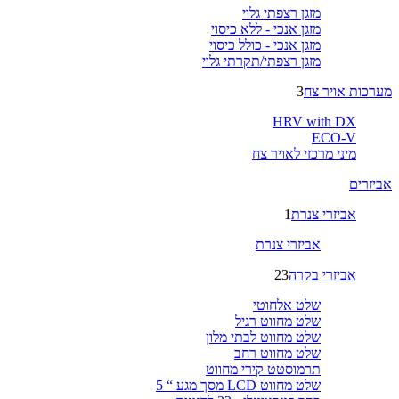
מזגן רצפתי גלוי
מזגן אנכי - ללא כיסוי
מזגן אנכי - כולל כיסוי
מזגן רצפתי/תקרתי גלוי
מערכות אויר צח
3
HRV with DX
ECO-V
מיני מרכזי לאויר צח
אביזרים
אביזרי צנרת
1
אביזרי צנרת
אביזרי בקרה
23
שלט אלחוטי
שלט מחווט רגיל
שלט מחווט לבתי מלון
שלט מחווט רחב
תרמוסטט קירי מחווט
שלט מחווט LCD מסך מגע “ 5