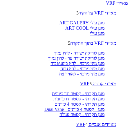
מאיידי VRF
מאיידי VRF על הקיר
3
מזגן עילי ART GALERY
מזגן עילי ART COOL
מזגן עילי
מאיידי VRF בתוך התקרה
5
מזגן לזריקה ישירה - לחץ נמוך
מזגן לזריקה ישירה צר - לחץ נמוך
מזגן מיני מרכזי - לחץ בינוני/גבוה
מזגן מיני מרכזי - לחץ גבוה
מזגן מיני מרכזי - לאוויר צח
מאיידי קסטה VRF
5
מזגן תקרתי - קסטה חד כיוונית
מזגן תקרתי - קסטה דו כיוונית
מזגן תקרתי - קסטה 4 כיוונים
מזגן - קסטה 4 כיוונים - Dual Vane
מזגן תקרתי - קסטה עגולה
מאיידים אנכיים VRF
4