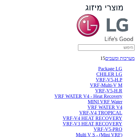
מערכות ומעבים
15
Package LG
CHILER LG
VRF-V5-H.P
VRF-Multi-V M
VRF-V5-H.R
VRF WATER V4 - Heat Recovery
MINI VRF Water
VRF WATER V4
VRF-V4 TROPICAL
VRF-V4 HEAT RECOVERY
VRF-V3 HEAT RECOVERY
VRF-V5-PRO
(Multi V S - (Mini VRF