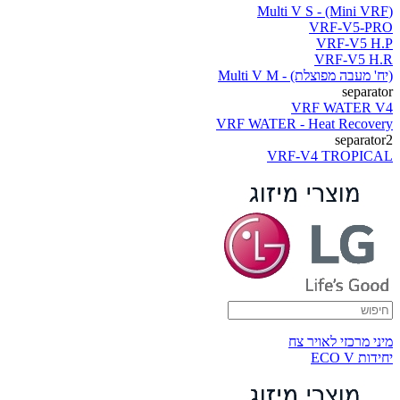
(Multi V S - (Mini VRF
VRF-V5-PRO
VRF-V5 H.P
VRF-V5 H.R
(יח' מעבה מפוצלת) - Multi V M
separator
VRF WATER V4
VRF WATER - Heat Recovery
separator2
VRF-V4 TROPICAL
מיני מרכזי לאויר צח
יחידות ECO V