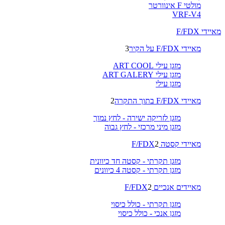
מולטי F אינוורטר
VRF-V4
מאיידי F/FDX
מאיידי F/FDX על הקיר
3
מזגן עילי ART COOL
מזגן עילי ART GALERY
מזגן עילי
מאיידי F/FDX בתוך התקרה
2
מזגן לזריקה ישירה - לחץ נמוך
מזגן מיני מרכזי - לחץ גבוה
מאיידי קסטה F/FDX
2
מזגן תקרתי - קסטה חד כיוונית
מזגן תקרתי - קסטה 4 כיוונים
מאיידים אנכיים F/FDX
2
מזגן תקרתי - כולל כיסוי
מזגן אנכי - כולל כיסוי