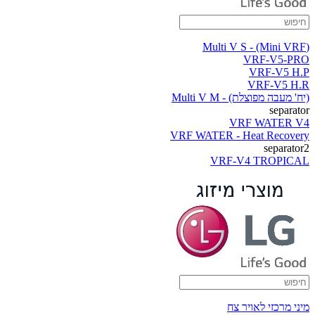
(Multi V S - (Mini VRF
VRF-V5-PRO
VRF-V5 H.P
VRF-V5 H.R
(יח' מעבה מפוצלת) - Multi V M
separator
VRF WATER V4
VRF WATER - Heat Recovery
separator2
VRF-V4 TROPICAL
מיני מרכזי לאויר צח