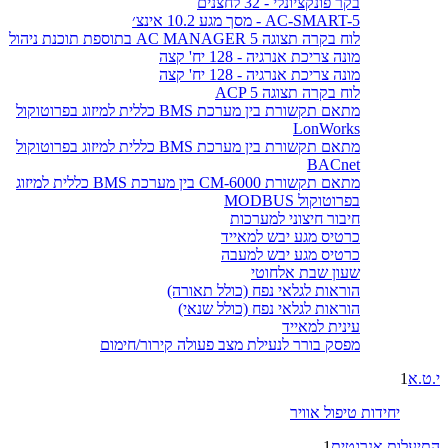
בקר פונקציונלי - 32 לחצנים
AC-SMART-5 - מסך מגע 10.2 אינצ׳
לוח בקרה תצוגה AC MANAGER 5 בתוספת תוכנת ניהול
מונה צריכת אנרגיה - 128 יח' קצה
מונה צריכת אנרגיה - 128 יח' קצה
לוח בקרה תצוגה ACP 5
מתאם תקשורת בין מערכת BMS כללית למיזוג בפרוטוקול
LonWorks
מתאם תקשורת בין מערכת BMS כללית למיזוג בפרוטוקול
BACnet
מתאם תקשורת CM-6000 בין מערכת BMS כללית למיזוג
בפרוטוקול MODBUS
חיבור חיצוני למערכות
כרטיס מגע יבש למאייד
כרטיס מגע יבש למעבה
שעון שבת אלחוטי
הוראות לגלאי נפח (כולל תאורה)
הוראות לגלאי נפח (כולל שנאי)
עינית למאייד
מפסק בורר לנעילת מצב פעולה קירור/חימום
י.ט.א
1
יחידות טיפול אוויר
התיעלות אנרגטית
1