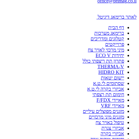
office@brimag.co.il
לאתר ברימאג דיגיטל
דף הבית
ברימאג מערכות
קטלוגים ומדריכים
פרוייקטים
מיני מרכזי לאויר צח
יחידות ECO V
פתרון תת ריצפתי כולל
THERMA-V
HIDRO KIT
יישום יטאות
שסתומים לי.ט.א
אביזרי בקרה לי.ט.א
חימום תת רצפתי
מאיידי F/FDX
מאיידי VRF
מזגנים מפוצלים עיליים
מזגנים מיני מרכזיים
טיפול באויר צח
אביזרי צנרת
אביזרי בקרה