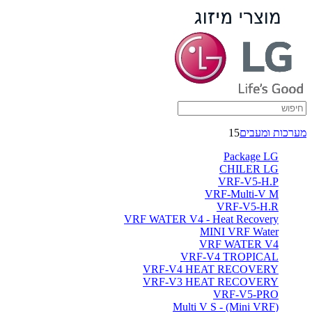
מערכות ומעבים
15
Package LG
CHILER LG
VRF-V5-H.P
VRF-Multi-V M
VRF-V5-H.R
VRF WATER V4 - Heat Recovery
MINI VRF Water
VRF WATER V4
VRF-V4 TROPICAL
VRF-V4 HEAT RECOVERY
VRF-V3 HEAT RECOVERY
VRF-V5-PRO
(Multi V S - (Mini VRF