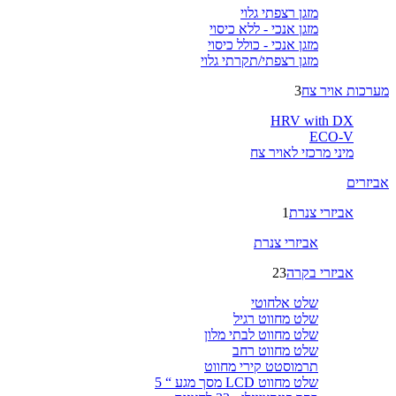
מזגן רצפתי גלוי
מזגן אנכי - ללא כיסוי
מזגן אנכי - כולל כיסוי
מזגן רצפתי/תקרתי גלוי
מערכות אויר צח
3
HRV with DX
ECO-V
מיני מרכזי לאויר צח
אביזרים
אביזרי צנרת
1
אביזרי צנרת
אביזרי בקרה
23
שלט אלחוטי
שלט מחווט רגיל
שלט מחווט לבתי מלון
שלט מחווט רחב
תרמוסטט קירי מחווט
שלט מחווט LCD מסך מגע “ 5