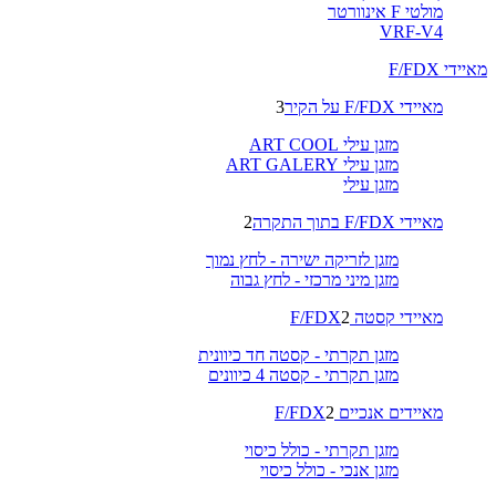
מולטי F אינוורטר
VRF-V4
מאיידי F/FDX
מאיידי F/FDX על הקיר
3
מזגן עילי ART COOL
מזגן עילי ART GALERY
מזגן עילי
מאיידי F/FDX בתוך התקרה
2
מזגן לזריקה ישירה - לחץ נמוך
מזגן מיני מרכזי - לחץ גבוה
מאיידי קסטה F/FDX
2
מזגן תקרתי - קסטה חד כיוונית
מזגן תקרתי - קסטה 4 כיוונים
מאיידים אנכיים F/FDX
2
מזגן תקרתי - כולל כיסוי
מזגן אנכי - כולל כיסוי