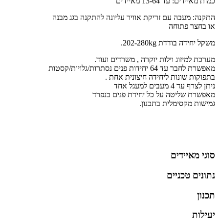
כמות מאיידים: עד 13-64 מאיידים
התקנה: מעבה עם זריקת אוויר עליונה להתקנה בגג מבנה
או בחצר פתוחה
משקל יחידה בודדת 202-280kg.
מערכת למיזוג וילות יוקרה , משרדים ועוד.
מאפשרת לחבר עד 64 יחידות פנים נסתרות/גלויות/קסטות
בתפוקות שונות ליחידה חיצונית אחת .
ניתן לצרף עד 4 מעבים למעגל אחד
מאפשרת שליטה על כל יחידת פנים בנפרד
גמישות מקסימלית בתכנון.
סוגי מאיידים
נתונים טכניים
תכנון
יעילות