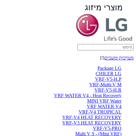
מערכות ומעבים
15
Package LG
CHILER LG
VRF-V5-H.P
VRF-Multi-V M
VRF-V5-H.R
VRF WATER V4 - Heat Recovery
MINI VRF Water
VRF WATER V4
VRF-V4 TROPICAL
VRF-V4 HEAT RECOVERY
VRF-V3 HEAT RECOVERY
VRF-V5-PRO
(Multi V S - (Mini VRF