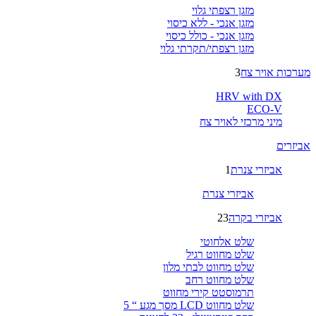
מזגן רצפתי גלוי
מזגן אנכי - ללא כיסוי
מזגן אנכי - כולל כיסוי
מזגן רצפתי/תקרתי גלוי
מערכות אויר צח
3
HRV with DX
ECO-V
מיני מרכזי לאויר צח
אביזרים
אביזרי צנרת
1
אביזרי צנרת
אביזרי בקרה
23
שלט אלחוטי
שלט מחווט רגיל
שלט מחווט לבתי מלון
שלט מחווט רחב
תרמוסטט קירי מחווט
שלט מחווט LCD מסך מגע “ 5