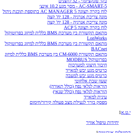
בקר פונקציונלי - 32 לחצנים
AC-SMART-5 - מסך מגע 10.2 אינצ׳
לוח בקרה תצוגה AC MANAGER 5 בתוספת תוכנת ניהול
מונה צריכת אנרגיה - 128 יח' קצה
מונה צריכת אנרגיה - 128 יח' קצה
לוח בקרה תצוגה ACP 5
מתאם תקשורת בין מערכת BMS כללית למיזוג בפרוטוקול
LonWorks
מתאם תקשורת בין מערכת BMS כללית למיזוג בפרוטוקול
BACnet
מתאם תקשורת CM-6000 בין מערכת BMS כללית למיזוג
בפרוטוקול MODBUS
חיבור חיצוני למערכות
כרטיס מגע יבש למאייד
כרטיס מגע יבש למעבה
שעון שבת אלחוטי
הוראות לגלאי נפח (כולל תאורה)
הוראות לגלאי נפח (כולל שנאי)
עינית למאייד
מפסק בורר לנעילת מצב פעולה קירור/חימום
י.ט.א
1
יחידות טיפול אוויר
התיעלות אנרגטית
1