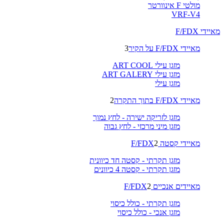
מולטי F אינוורטר
VRF-V4
מאיידי F/FDX
מאיידי F/FDX על הקיר
3
מזגן עילי ART COOL
מזגן עילי ART GALERY
מזגן עילי
מאיידי F/FDX בתוך התקרה
2
מזגן לזריקה ישירה - לחץ נמוך
מזגן מיני מרכזי - לחץ גבוה
מאיידי קסטה F/FDX
2
מזגן תקרתי - קסטה חד כיוונית
מזגן תקרתי - קסטה 4 כיוונים
מאיידים אנכיים F/FDX
2
מזגן תקרתי - כולל כיסוי
מזגן אנכי - כולל כיסוי