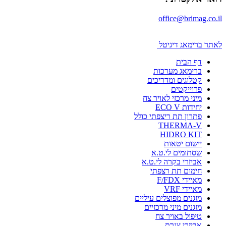
office@brimag.co.il
לאתר ברימאג דיגיטל
דף הבית
ברימאג מערכות
קטלוגים ומדריכים
פרוייקטים
מיני מרכזי לאויר צח
יחידות ECO V
פתרון תת ריצפתי כולל
THERMA-V
HIDRO KIT
יישום יטאות
שסתומים לי.ט.א
אביזרי בקרה לי.ט.א
חימום תת רצפתי
מאיידי F/FDX
מאיידי VRF
מזגנים מפוצלים עיליים
מזגנים מיני מרכזיים
טיפול באויר צח
אביזרי צנרת