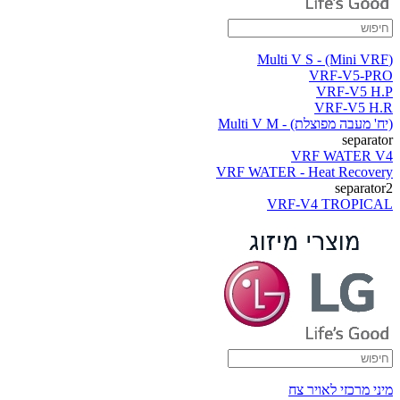
(Multi V S - (Mini VRF
VRF-V5-PRO
VRF-V5 H.P
VRF-V5 H.R
(יח' מעבה מפוצלת) - Multi V M
separator
VRF WATER V4
VRF WATER - Heat Recovery
separator2
VRF-V4 TROPICAL
מיני מרכזי לאויר צח