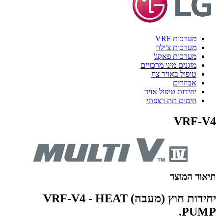
מערכות VRF
מערכות צ'ילר
מערכות פאקג'
מזגנים מיני מרכזיים
טיפול באויר צח
אביזרים
יחידות טיפול אויר
חימום תת רצפתי
VRF-V4
תיאור המוצר
יחידות חוץ (מעבה) VRF-V4 - HEAT
PUMP.