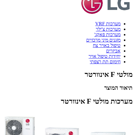
מערכות VRF
מערכות צ'ילר
מערכות פאקג'
מזגנים מיני מרכזיים
טיפול באויר צח
אביזרים
יחידות טיפול אויר
חימום תת רצפתי
מולטי F אינוורטר
תיאור המוצר
מערכות מולטי F אינוורטר