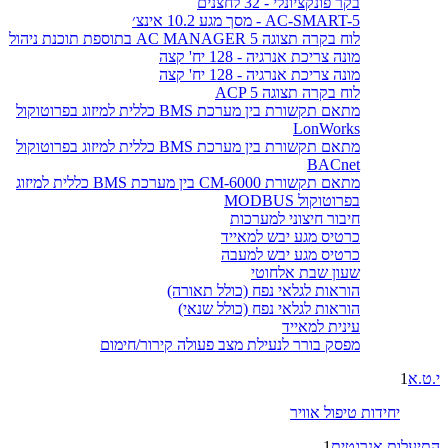
בקר פונקציונלי - 32 לחצנים
AC-SMART-5 - מסך מגע 10.2 אינצ׳
לוח בקרה תצוגה AC MANAGER 5 בתוספת תוכנת ניהול
מונה צריכת אנרגיה - 128 יח' קצה
מונה צריכת אנרגיה - 128 יח' קצה
לוח בקרה תצוגה ACP 5
מתאם תקשורת בין מערכת BMS כללית למיזוג בפרוטוקול
LonWorks
מתאם תקשורת בין מערכת BMS כללית למיזוג בפרוטוקול
BACnet
מתאם תקשורת CM-6000 בין מערכת BMS כללית למיזוג
בפרוטוקול MODBUS
חיבור חיצוני למערכות
כרטיס מגע יבש למאייד
כרטיס מגע יבש למעבה
שעון שבת אלחוטי
הוראות לגלאי נפח (כולל תאורה)
הוראות לגלאי נפח (כולל שנאי)
עינית למאייד
מפסק בורר לנעילת מצב פעולה קירור/חימום
י.ט.א
1
יחידות טיפול אוויר
התיעלות אנרגטית
1