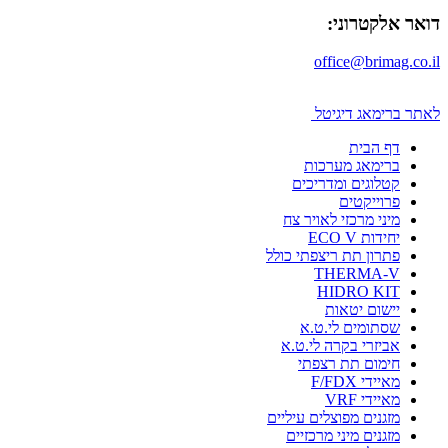
דואר אלקטרוני:
office@brimag.co.il
לאתר ברימאג דיגיטל
דף הבית
ברימאג מערכות
קטלוגים ומדריכים
פרוייקטים
מיני מרכזי לאויר צח
יחידות ECO V
פתרון תת ריצפתי כולל
THERMA-V
HIDRO KIT
יישום יטאות
שסתומים לי.ט.א
אביזרי בקרה לי.ט.א
חימום תת רצפתי
מאיידי F/FDX
מאיידי VRF
מזגנים מפוצלים עיליים
מזגנים מיני מרכזיים