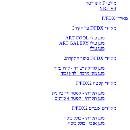
מולטי F אינוורטר
VRF-V4
מאיידי F/FDX
מאיידי F/FDX על הקיר
3
מזגן עילי ART COOL
מזגן עילי ART GALERY
מזגן עילי
מאיידי F/FDX בתוך התקרה
2
מזגן לזריקה ישירה - לחץ נמוך
מזגן מיני מרכזי - לחץ גבוה
מאיידי קסטה F/FDX
2
מזגן תקרתי - קסטה חד כיוונית
מזגן תקרתי - קסטה 4 כיוונים
מאיידים אנכיים F/FDX
2
מזגן תקרתי - כולל כיסוי
מזגן אנכי - כולל כיסוי