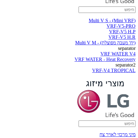
(Multi V S - (Mini VRF
VRF-V5-PRO
VRF-V5 H.P
VRF-V5 H.R
(יח' מעבה מפוצלת) - Multi V M
separator
VRF WATER V4
VRF WATER - Heat Recovery
separator2
VRF-V4 TROPICAL
מיני מרכזי לאויר צח