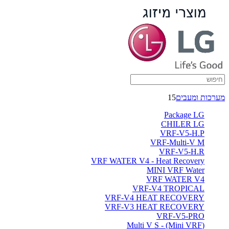
מערכות ומעבים
15
Package LG
CHILER LG
VRF-V5-H.P
VRF-Multi-V M
VRF-V5-H.R
VRF WATER V4 - Heat Recovery
MINI VRF Water
VRF WATER V4
VRF-V4 TROPICAL
VRF-V4 HEAT RECOVERY
VRF-V3 HEAT RECOVERY
VRF-V5-PRO
(Multi V S - (Mini VRF