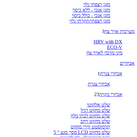
מזגן רצפתי גלוי
מזגן אנכי - ללא כיסוי
מזגן אנכי - כולל כיסוי
מזגן רצפתי/תקרתי גלוי
מערכות אויר צח
3
HRV with DX
ECO-V
מיני מרכזי לאויר צח
אביזרים
אביזרי צנרת
1
אביזרי צנרת
אביזרי בקרה
23
שלט אלחוטי
שלט מחווט רגיל
שלט מחווט לבתי מלון
שלט מחווט רחב
תרמוסטט קירי מחווט
שלט מחווט LCD מסך מגע “ 5