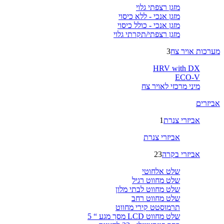
מזגן רצפתי גלוי
מזגן אנכי - ללא כיסוי
מזגן אנכי - כולל כיסוי
מזגן רצפתי/תקרתי גלוי
מערכות אויר צח
3
HRV with DX
ECO-V
מיני מרכזי לאויר צח
אביזרים
אביזרי צנרת
1
אביזרי צנרת
אביזרי בקרה
23
שלט אלחוטי
שלט מחווט רגיל
שלט מחווט לבתי מלון
שלט מחווט רחב
תרמוסטט קירי מחווט
שלט מחווט LCD מסך מגע “ 5