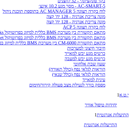
בקר פונקציונלי - 32 לחצנים
AC-SMART-5 - מסך מגע 10.2 אינצ׳
לוח בקרה תצוגה AC MANAGER 5 בתוספת תוכנת ניהול
מונה צריכת אנרגיה - 128 יח' קצה
מונה צריכת אנרגיה - 128 יח' קצה
לוח בקרה תצוגה ACP 5
מתאם תקשורת בין מערכת BMS כללית למיזוג בפרוטוקול LonWorks
מתאם תקשורת בין מערכת BMS כללית למיזוג בפרוטוקול BACnet
מתאם תקשורת CM-6000 בין מערכת BMS כללית למיזוג בפרוטוקול MODBUS
חיבור חיצוני למערכות
כרטיס מגע יבש למאייד
כרטיס מגע יבש למעבה
שעון שבת אלחוטי
הוראות לגלאי נפח (כולל תאורה)
הוראות לגלאי נפח (כולל שנאי)
עינית למאייד
מפסק בורר לנעילת מצב פעולה קירור/חימום
י.ט.א
1
יחידות טיפול אוויר
התיעלות אנרגטית
1
התייעלות אנרגטית