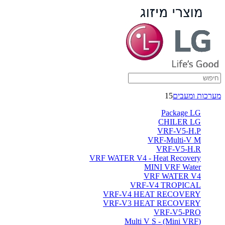
מערכות ומעבים
15
Package LG
CHILER LG
VRF-V5-H.P
VRF-Multi-V M
VRF-V5-H.R
VRF WATER V4 - Heat Recovery
MINI VRF Water
VRF WATER V4
VRF-V4 TROPICAL
VRF-V4 HEAT RECOVERY
VRF-V3 HEAT RECOVERY
VRF-V5-PRO
(Multi V S - (Mini VRF