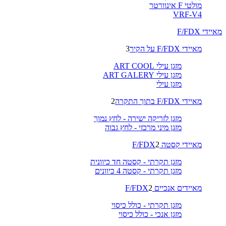
מולטי F אינוורטר
VRF-V4
מאיידי F/FDX
מאיידי F/FDX על הקיר
3
מזגן עילי ART COOL
מזגן עילי ART GALERY
מזגן עילי
מאיידי F/FDX בתוך התקרה
2
מזגן לזריקה ישירה - לחץ נמוך
מזגן מיני מרכזי - לחץ גבוה
מאיידי קסטה F/FDX
2
מזגן תקרתי - קסטה חד כיוונית
מזגן תקרתי - קסטה 4 כיוונים
מאיידים אנכיים F/FDX
2
מזגן תקרתי - כולל כיסוי
מזגן אנכי - כולל כיסוי