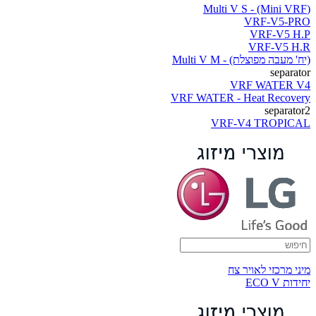
(Multi V S - (Mini VRF
VRF-V5-PRO
VRF-V5 H.P
VRF-V5 H.R
(יח' מעבה מפוצלת) - Multi V M
separator
VRF WATER V4
VRF WATER - Heat Recovery
separator2
VRF-V4 TROPICAL
מיני מרכזי לאויר צח
יחידות ECO V