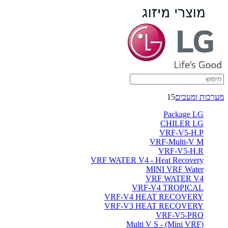
מערכות ומעבים
15
Package LG
CHILER LG
VRF-V5-H.P
VRF-Multi-V M
VRF-V5-H.R
VRF WATER V4 - Heat Recovery
MINI VRF Water
VRF WATER V4
VRF-V4 TROPICAL
VRF-V4 HEAT RECOVERY
VRF-V3 HEAT RECOVERY
VRF-V5-PRO
(Multi V S - (Mini VRF