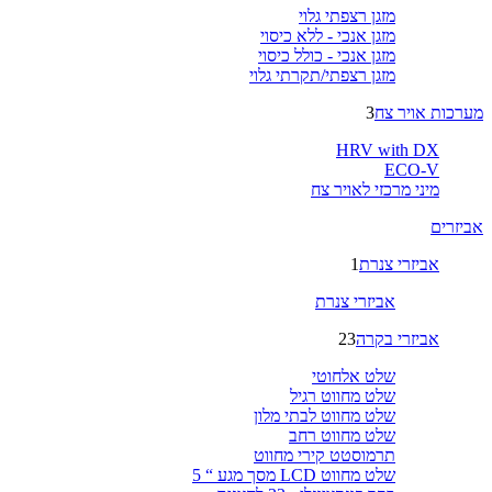
מזגן רצפתי גלוי
מזגן אנכי - ללא כיסוי
מזגן אנכי - כולל כיסוי
מזגן רצפתי/תקרתי גלוי
מערכות אויר צח
3
HRV with DX
ECO-V
מיני מרכזי לאויר צח
אביזרים
אביזרי צנרת
1
אביזרי צנרת
אביזרי בקרה
23
שלט אלחוטי
שלט מחווט רגיל
שלט מחווט לבתי מלון
שלט מחווט רחב
תרמוסטט קירי מחווט
שלט מחווט LCD מסך מגע “ 5