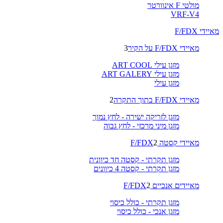
מולטי F אינוורטר
VRF-V4
מאיידי F/FDX
מאיידי F/FDX על הקיר
3
מזגן עילי ART COOL
מזגן עילי ART GALERY
מזגן עילי
מאיידי F/FDX בתוך התקרה
2
מזגן לזריקה ישירה - לחץ נמוך
מזגן מיני מרכזי - לחץ גבוה
מאיידי קסטה F/FDX
2
מזגן תקרתי - קסטה חד כיוונית
מזגן תקרתי - קסטה 4 כיוונים
מאיידים אנכיים F/FDX
2
מזגן תקרתי - כולל כיסוי
מזגן אנכי - כולל כיסוי