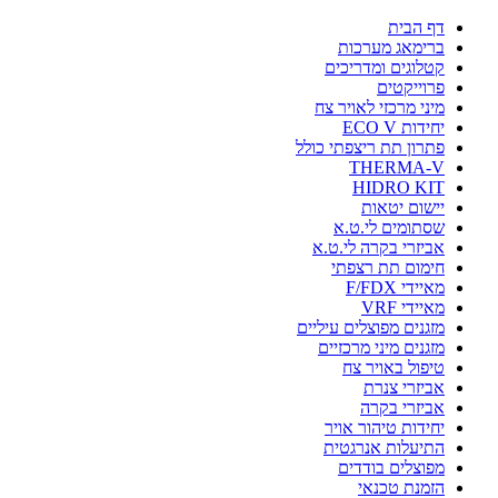
דף הבית
ברימאג מערכות
קטלוגים ומדריכים
פרוייקטים
מיני מרכזי לאויר צח
יחידות ECO V
פתרון תת ריצפתי כולל
THERMA-V
HIDRO KIT
יישום יטאות
שסתומים לי.ט.א
אביזרי בקרה לי.ט.א
חימום תת רצפתי
מאיידי F/FDX
מאיידי VRF
מזגנים מפוצלים עיליים
מזגנים מיני מרכזיים
טיפול באויר צח
אביזרי צנרת
אביזרי בקרה
יחידות טיהור אויר
התיעלות אנרגטית
מפוצלים בודדים
הזמנת טכנאי