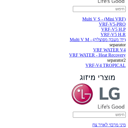
(Multi V S - (Mini VRF
VRF-V5-PRO
VRF-V5 H.P
VRF-V5 H.R
(יח' מעבה מפוצלת) - Multi V M
separator
VRF WATER V4
VRF WATER - Heat Recovery
separator2
VRF-V4 TROPICAL
מיני מרכזי לאויר צח