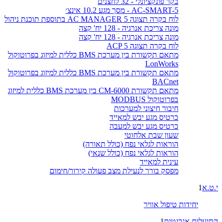
בקר פונקציונלי - 32 לחצנים
AC-SMART-5 - מסך מגע 10.2 אינצ׳
לוח בקרה תצוגה AC MANAGER 5 בתוספת תוכנת ניהול
מונה צריכת אנרגיה - 128 יח' קצה
מונה צריכת אנרגיה - 128 יח' קצה
לוח בקרה תצוגה ACP 5
מתאם תקשורת בין מערכת BMS כללית למיזוג בפרוטוקול
LonWorks
מתאם תקשורת בין מערכת BMS כללית למיזוג בפרוטוקול
BACnet
מתאם תקשורת CM-6000 בין מערכת BMS כללית למיזוג
בפרוטוקול MODBUS
חיבור חיצוני למערכות
כרטיס מגע יבש למאייד
כרטיס מגע יבש למעבה
שעון שבת אלחוטי
הוראות לגלאי נפח (כולל תאורה)
הוראות לגלאי נפח (כולל שנאי)
עינית למאייד
מפסק בורר לנעילת מצב פעולה קירור/חימום
י.ט.א
1
יחידות טיפול אוויר
התיעלות אנרגטית
1