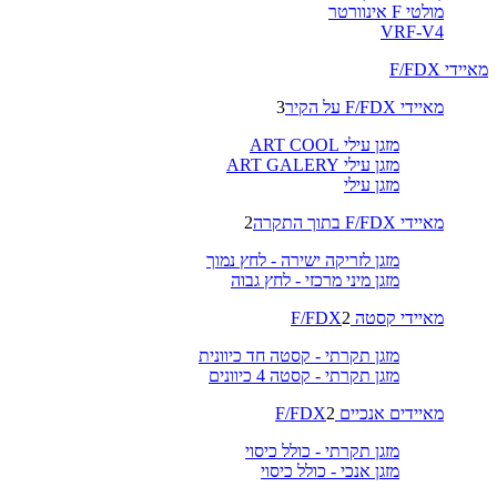
מולטי F אינוורטר
VRF-V4
מאיידי F/FDX
מאיידי F/FDX על הקיר
3
מזגן עילי ART COOL
מזגן עילי ART GALERY
מזגן עילי
מאיידי F/FDX בתוך התקרה
2
מזגן לזריקה ישירה - לחץ נמוך
מזגן מיני מרכזי - לחץ גבוה
מאיידי קסטה F/FDX
2
מזגן תקרתי - קסטה חד כיוונית
מזגן תקרתי - קסטה 4 כיוונים
מאיידים אנכיים F/FDX
2
מזגן תקרתי - כולל כיסוי
מזגן אנכי - כולל כיסוי