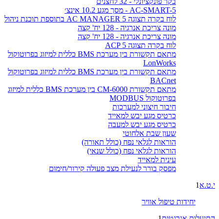
בקר פונקציונלי - 32 לחצנים
AC-SMART-5 - מסך מגע 10.2 אינצ׳
לוח בקרה תצוגה AC MANAGER 5 בתוספת תוכנת ניהול
מונה צריכת אנרגיה - 128 יח' קצה
מונה צריכת אנרגיה - 128 יח' קצה
לוח בקרה תצוגה ACP 5
מתאם תקשורת בין מערכת BMS כללית למיזוג בפרוטוקול
LonWorks
מתאם תקשורת בין מערכת BMS כללית למיזוג בפרוטוקול
BACnet
מתאם תקשורת CM-6000 בין מערכת BMS כללית למיזוג
בפרוטוקול MODBUS
חיבור חיצוני למערכות
כרטיס מגע יבש למאייד
כרטיס מגע יבש למעבה
שעון שבת אלחוטי
הוראות לגלאי נפח (כולל תאורה)
הוראות לגלאי נפח (כולל שנאי)
עינית למאייד
מפסק בורר לנעילת מצב פעולה קירור/חימום
י.ט.א
1
יחידות טיפול אוויר
התיעלות אנרגטית
1