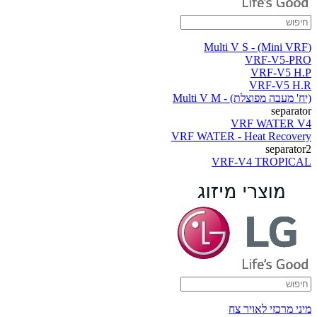
(Multi V S - (Mini VRF
VRF-V5-PRO
VRF-V5 H.P
VRF-V5 H.R
(יח' מעבה מפוצלת) - Multi V M
separator
VRF WATER V4
VRF WATER - Heat Recovery
separator2
VRF-V4 TROPICAL
מיני מרכזי לאויר צח