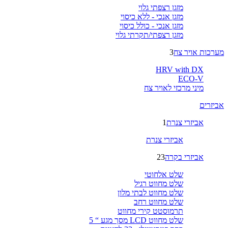
מזגן רצפתי גלוי
מזגן אנכי - ללא כיסוי
מזגן אנכי - כולל כיסוי
מזגן רצפתי/תקרתי גלוי
מערכות אויר צח
3
HRV with DX
ECO-V
מיני מרכזי לאויר צח
אביזרים
אביזרי צנרת
1
אביזרי צנרת
אביזרי בקרה
23
שלט אלחוטי
שלט מחווט רגיל
שלט מחווט לבתי מלון
שלט מחווט רחב
תרמוסטט קירי מחווט
שלט מחווט LCD מסך מגע “ 5