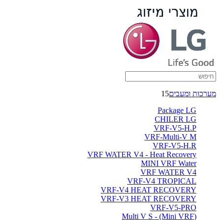
מערכות ומעבים
15
Package LG
CHILER LG
VRF-V5-H.P
VRF-Multi-V M
VRF-V5-H.R
VRF WATER V4 - Heat Recovery
MINI VRF Water
VRF WATER V4
VRF-V4 TROPICAL
VRF-V4 HEAT RECOVERY
VRF-V3 HEAT RECOVERY
VRF-V5-PRO
(Multi V S - (Mini VRF