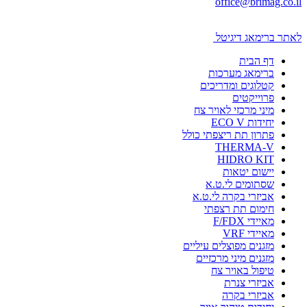
office@brimag.co.il
לאתר ברימאג דיגיטל
דף הבית
ברימאג מערכות
קטלוגים ומדריכים
פרוייקטים
מיני מרכזי לאויר צח
יחידות ECO V
פתרון תת ריצפתי כולל
THERMA-V
HIDRO KIT
יישום יטאות
שסתומים לי.ט.א
אביזרי בקרה לי.ט.א
חימום תת רצפתי
מאיידי F/FDX
מאיידי VRF
מזגנים מפוצלים עיליים
מזגנים מיני מרכזיים
טיפול באויר צח
אביזרי צנרת
אביזרי בקרה