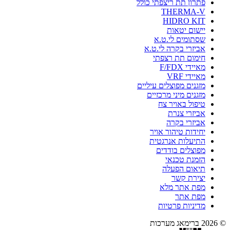
פתרון תת ריצפתי כולל
THERMA-V
HIDRO KIT
יישום יטאות
שסתומים לי.ט.א
אביזרי בקרה לי.ט.א
חימום תת רצפתי
מאיידי F/FDX
מאיידי VRF
מזגנים מפוצלים עיליים
מזגנים מיני מרכזיים
טיפול באויר צח
אביזרי צנרת
אביזרי בקרה
יחידות טיהור אויר
התיעלות אנרגטית
מפוצלים בודדים
הזמנת טכנאי
תיאום הפעלה
יצירת קשר
מפת אתר מלא
מפת אתר
מדיניות פרטיות
© 2026 ברימאג מערכות