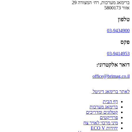
ברימאג מערכות, רח׳ המצודה 29
אזור 5800173
טלפון
03-9434900
פקס
03-9414953
דואר אלקטרוני:
office@brimag.co.il
לאתר ברימאג דיגיטל
דף הבית
ברימאג מערכות
קטלוגים ומדריכים
פרוייקטים
מיני מרכזי לאויר צח
יחידות ECO V