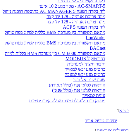
בקר פונקציונלי - 32 לחצנים
AC-SMART-5 - מסך מגע 10.2 אינצ׳
לוח בקרה תצוגה AC MANAGER 5 בתוספת תוכנת ניהול
מונה צריכת אנרגיה - 128 יח' קצה
מונה צריכת אנרגיה - 128 יח' קצה
לוח בקרה תצוגה ACP 5
מתאם תקשורת בין מערכת BMS כללית למיזוג בפרוטוקול
LonWorks
מתאם תקשורת בין מערכת BMS כללית למיזוג בפרוטוקול
BACnet
מתאם תקשורת CM-6000 בין מערכת BMS כללית למיזוג
בפרוטוקול MODBUS
חיבור חיצוני למערכות
כרטיס מגע יבש למאייד
כרטיס מגע יבש למעבה
שעון שבת אלחוטי
הוראות לגלאי נפח (כולל תאורה)
הוראות לגלאי נפח (כולל שנאי)
עינית למאייד
מפסק בורר לנעילת מצב פעולה קירור/חימום
י.ט.א
1
יחידות טיפול אוויר
התיעלות אנרגטית
1