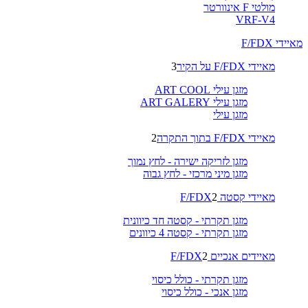
מולטי F אינוורטר
VRF-V4
מאיידי F/FDX
מאיידי F/FDX על הקיר
3
מזגן עילי ART COOL
מזגן עילי ART GALERY
מזגן עילי
מאיידי F/FDX בתוך התקרה
2
מזגן לזריקה ישירה - לחץ נמוך
מזגן מיני מרכזי - לחץ גבוה
מאיידי קסטה F/FDX
2
מזגן תקרתי - קסטה חד כיוונית
מזגן תקרתי - קסטה 4 כיוונים
מאיידים אנכיים F/FDX
2
מזגן תקרתי - כולל כיסוי
מזגן אנכי - כולל כיסוי