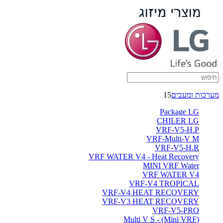
מערכות ומעבים
15
Package LG
CHILER LG
VRF-V5-H.P
VRF-Multi-V M
VRF-V5-H.R
VRF WATER V4 - Heat Recovery
MINI VRF Water
VRF WATER V4
VRF-V4 TROPICAL
VRF-V4 HEAT RECOVERY
VRF-V3 HEAT RECOVERY
VRF-V5-PRO
(Multi V S - (Mini VRF