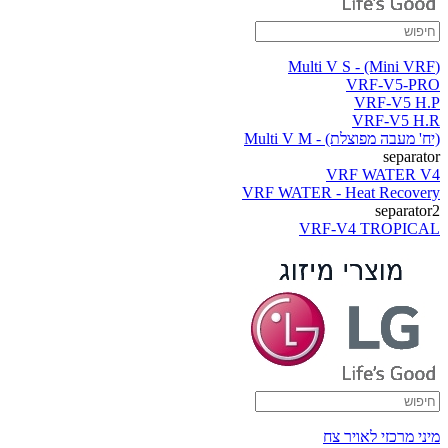
(Multi V S - (Mini VRF
VRF-V5-PRO
VRF-V5 H.P
VRF-V5 H.R
(יח' מעבה מפוצלת) - Multi V M
separator
VRF WATER V4
VRF WATER - Heat Recovery
separator2
VRF-V4 TROPICAL
מיני מרכזי לאויר צח