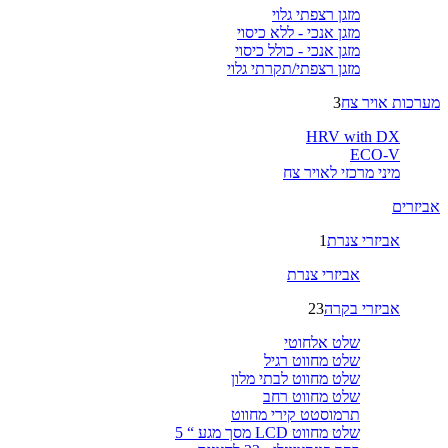
מזגן רצפתי גלוי
מזגן אנכי - ללא כיסוי
מזגן אנכי - כולל כיסוי
מזגן רצפתי/תקרתי גלוי
מערכות אויר צח
3
HRV with DX
ECO-V
מיני מרכזי לאויר צח
אביזרים
אביזרי צנרת
1
אביזרי צנרת
אביזרי בקרה
23
שלט אלחוטי
שלט מחווט רגיל
שלט מחווט לבתי מלון
שלט מחווט רחב
תרמוסטט קירי מחווט
שלט מחווט LCD מסך מגע “ 5