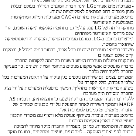
- מערכות לייצור סולארי של חשמל בשיטה הפוטוולטאית
- מערכות מים אפוריםLG הינה חברת המזגנים הגדולה בעולם ובעלת
מגוון מוצרים רחב המתאים לאפליקציות שונות.
ברימאג מערכות עוסקת בתחום ה-CAC ומערכות המיזוג המתקדמות
בטכנולוגיות האינוורטר.
מתוקף היותה של LG ענק עולמי גם בתחומי האלקטרוניקה השונים, הרי
שגם מדחסי האינוורטר מפותחים
ומיוצרים ברובם ב-LG, כמו גם מערכות הפיקוד, הבקרה והדיאגנוסטיקה
שיתוארו בהמשך.
משרדי ברימאג מערכות שוכנים בתל אביב, ברחוב חומה ומגדל 6, ובמקום
קיים אולם תצוגה בו
מותקנות ופועלות מערכות המיזוג השונות כהדגמה ללקוחות החברה.
בחברה מועסקים אנשי מקצוע מנוסים בתחומי המיזוג השונים, כך מעניקה
החברה ללקוחותיה מלבד
המוצרים עצמם, גם שירותים נוספים כגון פיקוח על התקנת המערכות בכל
שלבי העבודה, כולל הקפדה על
ביצוע הבדיקות הנדרשות בתהליך, המשך בהפעלת המערכות על ידי נציג
החברה ומסירת תיק מערכת
ללקוח ובו תיעוד המערכת, הבדיקות שנערכו ותוצאותיהן, תוכניות AS
MADE והמשך השירות לאחר ההפעלה על ידי טכנאים שכירים של
החברה, מיומנים ומוסמכים למערכות אלו.
ברימאג מערכות עובדת בשיתוף פעולה מלא ורציף עם משרדי התכנון
ויועצי המיזוג בארץ ומקיימת הדרכות
שוטפות והשתלמויות. כמו כן, מעמידה החברה מוקד מיוחד לתמיכה
טכנית לפני ואחרי העסקה – למתכננים, יועצים ומתקינים, כמו גם מוקד