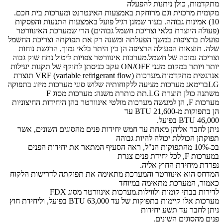
מתקדמות, כולן ניתנות להפעלה
מקומית מרכזית וגם מרוחקת באמצעות האינטרנט ומערכות בית חכם.
10) אמינות גבוהה. בעוד שמזגן רגיל פועל באמצעות התנעות והפסקות
(פעולה היוצרת בלאי וצריכת חשמל גבוהים) הרי שמערכת האינוורטר
פועלת ברציפות במשך הפעלתה ומשנה רק את תפוקתה וצריכת החשמל
שלה. תוצאות הפעולה הרציפה הן בין היתר בלאי נמוך, הרגשת נוחות
וצריכה נמוכה של חשמל.מערכות אינוורטר צפויות ליטול נתח שוק גבוה
יותר ויותר במקום מזגני ON/OFF עקב כניסתן לתוקף של תקנות יעילות
אנרגטית מתקדמות.מערכות VRF (variable refrigerant flow) תוצרת
LGברימאג מערכות מציעה ללקוחותיה שלוש סוגי מערכות מיזוג בתפוקה
משתנה כולן תוצרת LG.תת כותרת משנה: מערכות מסוג F
מערכות F, הן למעשה מערכות מולטי אינוורטר בהן היחידות החיצוניות
הן בתפוקות מ-21,600 BTU עד
46,000 BTU בפועל.
ניתן לחבר אליהן מאחת עד חמש יחידות פנים מהסוגים השונים, אשר
תפוקתן הכוללת יכולה להיות גבוהה
בכ-10% מהתפוקות הנ"ל, ראה הסעיף המתאר את יחידות הפנים
במערכות F, לכל יחידת פנים צנרת
נפרדת מיחידת החוץ אליה.
המדחס הוא אינוורטר והמערכת מתאימה את תפוקתה לדרישות הלקוח
כאמור, המערכת מתאימה במיוחד
לדירות בבתי קומות ולווילות.מערכות אינוורטר מסוג FDX
מערכות אלו קיימות בתפוקות של עד 63,000 BTU בפועל, וליחידת חוץ
ניתן לחבר עד תשע יחידות
פנים מהסוגים השונים.