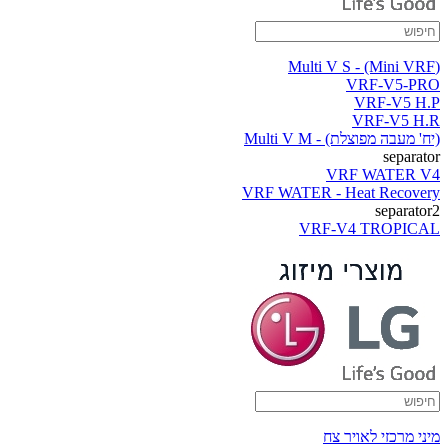
(Multi V S - (Mini VRF
VRF-V5-PRO
VRF-V5 H.P
VRF-V5 H.R
(יח' מעבה מפוצלת) - Multi V M
separator
VRF WATER V4
VRF WATER - Heat Recovery
separator2
VRF-V4 TROPICAL
מיני מרכזי לאויר צח