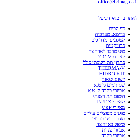
office@brimag.co.il
לאתר ברימאג דיגיטל
דף הבית
ברימאג מערכות
קטלוגים ומדריכים
פרוייקטים
מיני מרכזי לאויר צח
יחידות ECO V
פתרון תת ריצפתי כולל
THERMA-V
HIDRO KIT
יישום יטאות
שסתומים לי.ט.א
אביזרי בקרה לי.ט.א
חימום תת רצפתי
מאיידי F/FDX
מאיידי VRF
מזגנים מפוצלים עיליים
מזגנים מיני מרכזיים
טיפול באויר צח
אביזרי צנרת
אביזרי בקרה