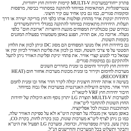
פתרון ייחודיבמערכות MULTI-V קיימות יחידות חוץ ייחודיות,
צנטריפוגליות, המתאימות במיוחד להתקנה במסתורי כביסה, מרפסות
ומקומות סגורים, כמו גם בקו אחיד עם קיר חיצוני.
היחידות יונקות אויר מהחוץ ופולטות אותו כלפי חוץ בזריקה ישירה או דרך
תעלות. היחידות מתאימות במיוחד להתקנה במגדלי דירות/משרדים
גבוהים שכן טכנולוגיית המפוחים מונעת היווצרות "ארובת חום" כלפי
מעלה. ארובה כזו, אם תהיה, תפגע באופן משמעותי בפעולת המזגנים
בקומות השונות.
גם ביחידות חוץ אלו מנועי המפוחים הם מסוג DC וניתן לכוון את הלחץ
הסטטי על פי צרכי השטח, וכמו כן לכוון את פליטת האוויר לכיוון ימין או
שמאל כדי למנוע קצרי אוויר. את פתחי יניקת ופליטת האוויר ניתן לתעל
ולהתקינם גם במקומות סגורים.
יחידות חוץ לקירור וחימום בו זמנית בחדרים השונים
מערכות לחימום וקירור בו זמנית מכונות מערכות אחזור חום (HEAT
RECOVERY).
בשיטה זו אותה יחידה חיצונית יכולה לקרר חדר אחד ובו זמנית לחמם
חדר אחר. מקדם היעילות האנרגטית במערכות אלו גבוה במיוחד.
חיבור יחידות חוץ VRF ליטאו"ת
למערכות MULTI-V תוצרת LG יתרון נוסף והוא היכולת של יחידות
החוץ השונות להתחבר ליט"אות
המתוכננות ונבנות לכל אפליקציה.
באופן מעשי אין מגבלה על תפוקת היט"א ולא על ספיקת האוויר שלה,
כמו כן ניתן לצרף ליט"א מערכות שונות, כגון בקרת לחות, בקרת CO,
בקרן עשן, בקרת טמפרטורה, וכדומה, ומערכת LG תפעיל את היט"א
ותבקר ותשלוט בכל המערכות והחיישנים הנ"ל.