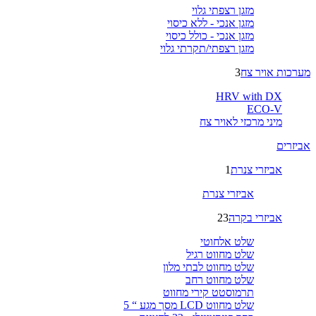
מזגן רצפתי גלוי
מזגן אנכי - ללא כיסוי
מזגן אנכי - כולל כיסוי
מזגן רצפתי/תקרתי גלוי
מערכות אויר צח
3
HRV with DX
ECO-V
מיני מרכזי לאויר צח
אביזרים
אביזרי צנרת
1
אביזרי צנרת
אביזרי בקרה
23
שלט אלחוטי
שלט מחווט רגיל
שלט מחווט לבתי מלון
שלט מחווט רחב
תרמוסטט קירי מחווט
שלט מחווט LCD מסך מגע “ 5