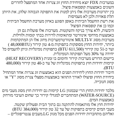
במערכות FDX יוצא מיחידת החוץ זוג צנרות אחד המתפצל לחדרים
השונים באמצעות קופסאות פיצול.
בין יתרונות מערכות אלו ניתן למנות את התפוקה הגבוהה שלהן, את היותן
תלת פאזיות ולכן לא מעמיסות
את רשת החשמל הביתית באופן הפוגע באיזון מערכת החשמל הביתית
וכמו כן את קופסאות הפיצול
היבשות, ללא צורך בניקוז והשקטות. מערכות אלו פועלות גם הן
באמצעות מדחסי אינוורטר ומתאימות לדירות בבתי קומות ולווילות.
מערכות מסוג MULTI-V אינוורטרמערכות מיזוג אלו הן המתקדמות
ביותר, יחידות החוץ מסופקות בתפוקות מ-4 טון קירור (48,000BTU )
ועד כ-51 טון קירור (611,500 BTU) בתפוקות נומינליות וניתן להעמיס כל
יחידה עד 30% מעל תפוקתה הנומינלית.
ביישום הדורש מערכות קירור וחימום בו זמנית (HEAT RECOVERY)
קיימות יחידות חוץ בתפוקות נומינליות של עד כ-40 טון קירור (480,000
BTU).
חיבור יחידות החוץ ליחידות הפנים הוא באמצעות זוג צנרות אחד המתחיל
ביחידת החוץ ופיצולו לאורך התוואי באמצעות מפצלי צנרת מסוג "Y" או
מסוג חנוכייה.
מלבד יחידות החוץ הרי שבמגוון LG קיימות גם יחידות חוץ מסוג מעבי מים
(WATER-SOURCE) המתחברים למגדלי קירור כך שחום העיבוי מורחק
באמצעות המים.
יחידות חוץ אלו מותאמות להתקנה גם בתוך הבית ופעולתן שקטה.
מעבי המים קיימים בתפוקות של עד 32 טון קירור (384,000 BTU)
ואליהם מתחברות יחידות הפנים מכל מגוון LG.מעבים צנטריפוגליים –