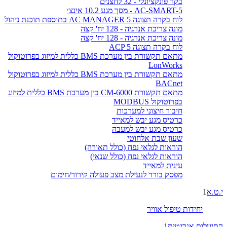
בקר פונקציונלי - 32 לחצנים
AC-SMART-5 - מסך מגע 10.2 אינצ׳
לוח בקרה תצוגה AC MANAGER 5 בתוספת תוכנת ניהול
מונה צריכת אנרגיה - 128 יח' קצה
מונה צריכת אנרגיה - 128 יח' קצה
לוח בקרה תצוגה ACP 5
מתאם תקשורת בין מערכת BMS כללית למיזוג בפרוטוקול
LonWorks
מתאם תקשורת בין מערכת BMS כללית למיזוג בפרוטוקול
BACnet
מתאם תקשורת CM-6000 בין מערכת BMS כללית למיזוג
בפרוטוקול MODBUS
חיבור חיצוני למערכות
כרטיס מגע יבש למאייד
כרטיס מגע יבש למעבה
שעון שבת אלחוטי
הוראות לגלאי נפח (כולל תאורה)
הוראות לגלאי נפח (כולל שנאי)
עינית למאייד
מפסק בורר לנעילת מצב פעולה קירור/חימום
י.ט.א
1
יחידות טיפול אוויר
התיעלות אנרגטית
1