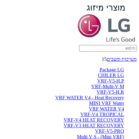
מערכות ומעבים
15
Package LG
CHILER LG
VRF-V5-H.P
VRF-Multi-V M
VRF-V5-H.R
VRF WATER V4 - Heat Recovery
MINI VRF Water
VRF WATER V4
VRF-V4 TROPICAL
VRF-V4 HEAT RECOVERY
VRF-V3 HEAT RECOVERY
VRF-V5-PRO
(Multi V S - (Mini VRF