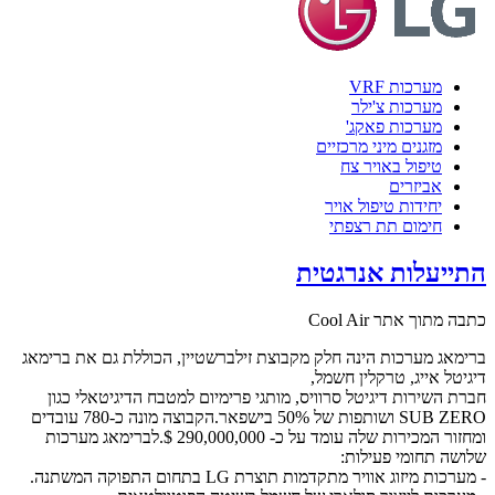
מערכות VRF
מערכות צ'ילר
מערכות פאקג'
מזגנים מיני מרכזיים
טיפול באויר צח
אביזרים
יחידות טיפול אויר
חימום תת רצפתי
התייעלות אנרגטית
כתבה מתוך אתר Cool Air
ברימאג מערכות הינה חלק מקבוצת זילברשטיין, הכוללת גם את ברימאג
דיגיטל אייג, טרקלין חשמל,
חברת השירות דיגיטל סרוויס, מותגי פרימיום למטבח הדיגיטאלי כגון
SUB ZERO ושותפות של 50% בישפאר.הקבוצה מונה כ-780 עובדים
ומחזור המכירות שלה עומד על כ- 290,000,000 $.לברימאג מערכות
שלושה תחומי פעילות:
- מערכות מיזוג אוויר מתקדמות תוצרת LG בתחום התפוקה המשתנה.