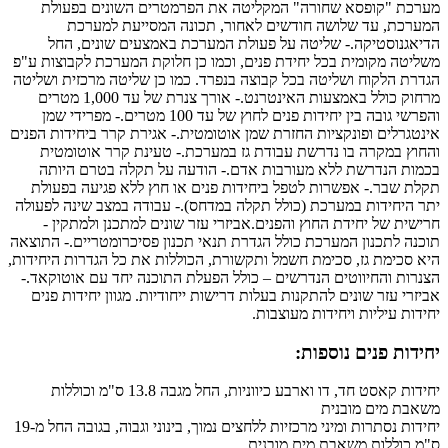
מערכת "קופסא שחורה" המקליטה את הפרמטרים השונים בפעולת
המערכת, עד שלושה חודשים לאחור, תכונה המסייעת למערכת
הדיאגנוסטיקה.- שליטה על פעולת המערכת באמצעים שונים, החל
משליטה מקומית בכל יחידת פנים, וכמו כן חלוקת המערכת לקבוצות ע"פ
הגדרת הלקוח ושליטה בכל קבוצה בנפרד. כמו כן שליטה מרכזית ושליטה
מרחוק כולל באמצעות האינטרנט.- אורך צנרת של עד 1,000 מטרים
והפרשי גובה בין יחידות פנים לחוץ של עד 100 מטרים.- מפרידי שמן
אינטגרלים ופונקציות החזרת שמן אוטומטית.- אגירת קרר ביחידות הפנים
והחוץ במקרה בו נדרשת עבודת גז במערכת.- טעינת קרר אוטומטית
בכמות הנדרשת ללא מעורבות אדם.- הודעה על תקלה בטרם היותה
תקלת שבר.- אפשרות לטפל ביחידות פנים או חוץ ללא פגיעה בפעולת
יתר היחידות במערכת (כולל תקלה במדחס).- עבודה במצב שינה לפעולה
חרישית של יחידת החוץ והפנים.אביזרי עזר שונים למתכנן ולמתקין -
תוכנה לתכנון המערכת כולל הגדרת תנאי תכנון פסיכרומטריים.- התוצאה
היא סכימת גז, סכימת חשמל ותקשורת, הכוללות את כל הגדרות היחידות,
הצנרות והחיווטים הנדרשים – כולל הפעלת התוכנה יחד עם אוטוקאד.-
אביזרי עזר שונים להתקנות בעלות דרישות ייחודיות. מגוון יחידות פנים
יחידות עיליות ויחידות מעוצבות.
יחידות פנים נוספות:
יחידות קאסט חד, דו וארבע כיווניות, החל מגבה 13.8 ס"מ וכוללות
משאבת מים מובנית
יחידות נסתרות ומיני מרכזיות ללחצים נמוך, בינוני וגבוה, בגובה החל מ-19
ס"מ כוללות משאבת מים מובנית.