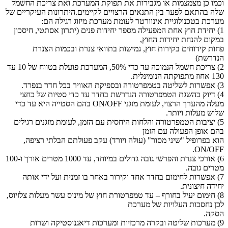
וכמו כן מצמצמות או מגבירות את תפוקת המערכת ואת צריכת החשמל
שלה בהתאם לפער בין התנאים הרצויים לקיימים.היתרונות העיקריים של
מערכת בטכנולוגיית אינוורטר לעומת מערכת מיזוג רגילה הם:
1) יחידת חוץ אחת המפעילה מספר יחידות פנים (יתרון אסתטי, חיסכון
במקום להנחת יחידות החוץ,
פחות קידוחים בקירות חוץ, גמישות בתוואי צנרת ובכמות הצנרת
הנדרשת)
2) צריכת חשמל הנמוכה עד כדי 50%, המערכת פועלת בטווח של 10 עד
130 אחוז מתפוקתה הנומינלית.
3) אפשרות לשליטה בטמפרטורה ובספיקת האוויר בכל חדר בנפרד.
4) דיוק בהשגת הטמפרטורה הנדרשת בחדר עד כדי סטיות של כחצי
מעלה מהערך הרצוי, לעומת מזגני ON/OFF בהם הסטייה היא עד כדי
שלוש מעלות ויותר.
5) יציבות הטמפרטורה והלחות היחסית עם הזמן, לעומת מזגנים רגילים
בהם אופן הפעולה עם הזמן
הוא בפרופיל "שיני מסור" (עולה ויורד) עקב פעולתם הבלתי רציפה,
ON/OFF.
6) אורכי צנרת והפרשי גובה גדולים במיוחד, עד 1000 מטרים אורך ו-100
מטרים גובה.
7) אפשרות לחימום בחדר אחד וקירור באחר בו זמנית ועל ידי אותה
יחידה חיצונית.
8) חימום יעיל בחורף – עד טמפרטורת חוץ של מינוס עשר מעלות צלזיוס,
לכן נחסכות העלויות של מערכת
הסקה.
9) מערכות שליטה ובקרה מרכזיות ומערכות דיאגנוסטיקה ושרות