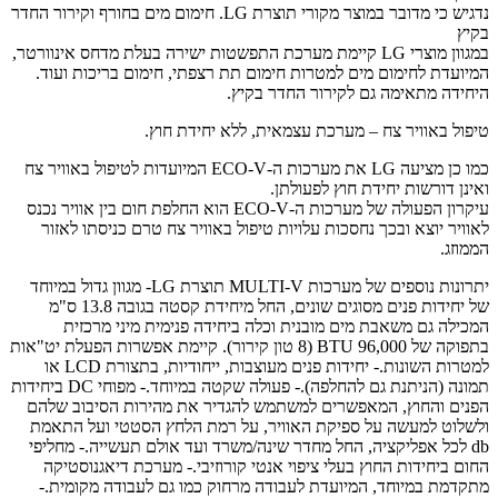
נדגיש כי מדובר במוצר מקורי תוצרת LG. חימום מים בחורף וקירור החדר
בקיץ
במגוון מוצרי LG קיימת מערכת התפשטות ישירה בעלת מדחס אינוורטר,
המיועדת לחימום מים למטרות חימום תת רצפתי, חימום בריכות ועוד.
היחידה מתאימה גם לקירור החדר בקיץ.
טיפול באוויר צח – מערכת עצמאית, ללא יחידת חוץ.
כמו כן מציעה LG את מערכות ה-ECO-V המיועדות לטיפול באוויר צח
ואינן דורשות יחידת חוץ לפעולתן.
עיקרון הפעולה של מערכות ה-ECO-V הוא החלפת חום בין אוויר נכנס
לאוויר יוצא ובכך נחסכות עלויות טיפול באוויר צח טרם כניסתו לאזור
הממוזג.
יתרונות נוספים של מערכות MULTI-V תוצרת LG- מגוון גדול במיוחד
של יחידות פנים מסוגים שונים, החל מיחידת קסטה בגובה 13.8 ס"מ
המכילה גם משאבת מים מובנית וכלה ביחידה פנימית מיני מרכזית
בתפוקה של 96,000 BTU (8 טון קירור). קיימת אפשרות הפעלת יט"אות
למטרות השונות.- יחידות פנים מעוצבות, ייחודיות, בתצורת LCD או
תמונה (הניתנת גם להחלפה).- פעולה שקטה במיוחד.- מפוחי DC ביחידות
הפנים והחוץ, המאפשרים למשתמש להגדיר את מהירות הסיבוב שלהם
ולשלוט למעשה על ספיקת האוויר, על רמת הלחץ הסטטי ועל התאמת
db לכל אפליקציה, החל מחדר שינה/משרד ועד אולם תעשייה.- מחליפי
החום ביחידות החוץ בעלי ציפוי אנטי קורוזיבי.- מערכת דיאגנוסטיקה
מתקדמת במיוחד, המיועדת לעבודה מרחוק כמו גם לעבודה מקומית.-