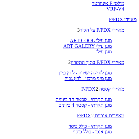
מולטי F אינוורטר
VRF-V4
מאיידי F/FDX
מאיידי F/FDX על הקיר
3
מזגן עילי ART COOL
מזגן עילי ART GALERY
מזגן עילי
מאיידי F/FDX בתוך התקרה
2
מזגן לזריקה ישירה - לחץ נמוך
מזגן מיני מרכזי - לחץ גבוה
מאיידי קסטה F/FDX
2
מזגן תקרתי - קסטה חד כיוונית
מזגן תקרתי - קסטה 4 כיוונים
מאיידים אנכיים F/FDX
2
מזגן תקרתי - כולל כיסוי
מזגן אנכי - כולל כיסוי