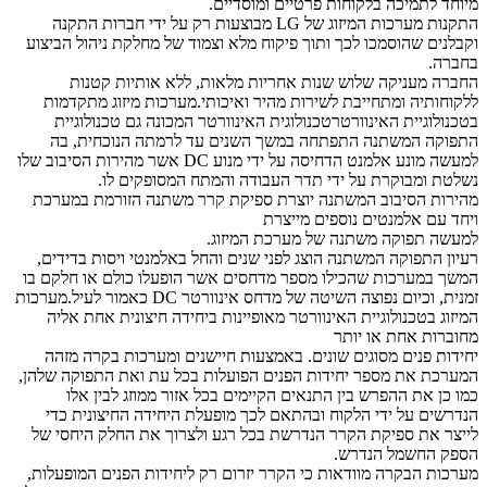
מיוחד לתמיכה בלקוחות פרטיים ומוסדיים.
התקנות מערכות המיזוג של LG מבוצעות רק על ידי חברות התקנה
וקבלנים שהוסמכו לכך ותוך פיקוח מלא וצמוד של מחלקת ניהול הביצוע
בחברה.
החברה מעניקה שלוש שנות אחריות מלאות, ללא אותיות קטנות
ללקוחותיה ומתחייבת לשירות מהיר ואיכותי.מערכות מיזוג מתקדמות
בטכנולוגיית האינוורטרטכנולוגית האינוורטר המכונה גם טכנולוגיית
התפוקה המשתנה התפתחה במשך השנים עד לרמתה הנוכחית, בה
למעשה מונע אלמנט הדחיסה על ידי מנוע DC אשר מהירות הסיבוב שלו
נשלטת ומבוקרת על ידי תדר העבודה והמתח המסופקים לו.
מהירות הסיבוב המשתנה יוצרת ספיקת קרר משתנה הזורמת במערכת
ויחד עם אלמנטים נוספים מייצרת
למעשה תפוקה משתנה של מערכת המיזוג.
רעיון התפוקה המשתנה הוצג לפני שנים והחל באלמנטי ויסות בדידים,
המשך במערכות שהכילו מספר מדחסים אשר הופעלו כולם או חלקם בו
זמנית, וכיום נפוצה השיטה של מדחס אינוורטר DC כאמור לעיל.מערכות
המיזוג בטכנולוגיית האינוורטר מאופיינות ביחידה חיצונית אחת אליה
מחוברות אחת או יותר
יחידות פנים מסוגים שונים. באמצעות חיישנים ומערכות בקרה מזהה
המערכת את מספר יחידות הפנים הפועלות בכל עת ואת התפוקה שלהן,
כמו כן את ההפרש בין התנאים הקיימים בכל אזור ממוזג לבין אלו
הנדרשים על ידי הלקוח ובהתאם לכך מופעלת היחידה החיצונית כדי
לייצר את ספיקת הקרר הנדרשת בכל רגע ולצרוך את החלק היחסי של
הספק החשמל הנדרש.
מערכות הבקרה מוודאות כי הקרר יזרום רק ליחידות הפנים המופעלות,