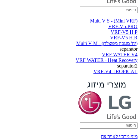
(Multi V S - (Mini VRF
VRF-V5-PRO
VRF-V5 H.P
VRF-V5 H.R
(יח' מעבה מפוצלת) - Multi V M
separator
VRF WATER V4
VRF WATER - Heat Recovery
separator2
VRF-V4 TROPICAL
מיני מרכזי לאויר צח