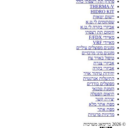
פתרון תת ריצפתי כולל
THERMA-V
HIDRO KIT
יישום יטאות
שסתומים לי.ט.א
אביזרי בקרה לי.ט.א
חימום תת רצפתי
מאיידי F/FDX
מאיידי VRF
מזגנים מפוצלים עיליים
מזגנים מיני מרכזיים
טיפול באויר צח
אביזרי צנרת
אביזרי בקרה
יחידות טיהור אויר
התיעלות אנרגטית
מפוצלים בודדים
הזמנת טכנאי
תיאום הפעלה
יצירת קשר
מפת אתר מלא
מפת אתר
מדיניות פרטיות
© 2026 ברימאג מערכות