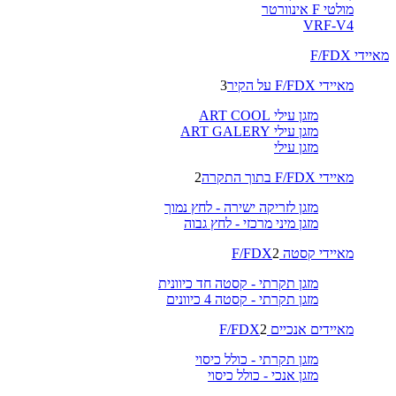
מולטי F אינוורטר
VRF-V4
מאיידי F/FDX
מאיידי F/FDX על הקיר
3
מזגן עילי ART COOL
מזגן עילי ART GALERY
מזגן עילי
מאיידי F/FDX בתוך התקרה
2
מזגן לזריקה ישירה - לחץ נמוך
מזגן מיני מרכזי - לחץ גבוה
מאיידי קסטה F/FDX
2
מזגן תקרתי - קסטה חד כיוונית
מזגן תקרתי - קסטה 4 כיוונים
מאיידים אנכיים F/FDX
2
מזגן תקרתי - כולל כיסוי
מזגן אנכי - כולל כיסוי