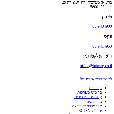
ברימאג מערכות, רח׳ המצודה 29
אזור 5800173
טלפון
03-9434900
פקס
03-9414953
דואר אלקטרוני:
office@brimag.co.il
לאתר ברימאג דיגיטל
דף הבית
ברימאג מערכות
קטלוגים ומדריכים
פרוייקטים
מיני מרכזי לאויר צח
יחידות ECO V