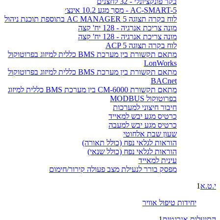
בקר פונקציונלי - 32 לחצנים
AC-SMART-5 - מסך מגע 10.2 אינצ׳
לוח בקרה תצוגה AC MANAGER 5 בתוספת תוכנת ניהול
מונה צריכת אנרגיה - 128 יח' קצה
מונה צריכת אנרגיה - 128 יח' קצה
לוח בקרה תצוגה ACP 5
מתאם תקשורת בין מערכת BMS כללית למיזוג בפרוטוקול
LonWorks
מתאם תקשורת בין מערכת BMS כללית למיזוג בפרוטוקול
BACnet
מתאם תקשורת CM-6000 בין מערכת BMS כללית למיזוג
בפרוטוקול MODBUS
חיבור חיצוני למערכות
כרטיס מגע יבש למאייד
כרטיס מגע יבש למעבה
שעון שבת אלחוטי
הוראות לגלאי נפח (כולל תאורה)
הוראות לגלאי נפח (כולל שנאי)
עינית למאייד
מפסק בורר לנעילת מצב פעולה קירור/חימום
י.ט.א
1
יחידות טיפול אוויר
התיעלות אנרגטית
1