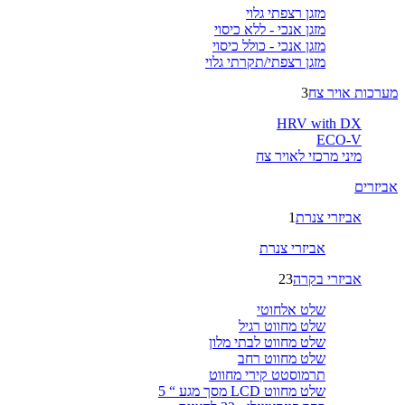
מזגן רצפתי גלוי
מזגן אנכי - ללא כיסוי
מזגן אנכי - כולל כיסוי
מזגן רצפתי/תקרתי גלוי
מערכות אויר צח
3
HRV with DX
ECO-V
מיני מרכזי לאויר צח
אביזרים
אביזרי צנרת
1
אביזרי צנרת
אביזרי בקרה
23
שלט אלחוטי
שלט מחווט רגיל
שלט מחווט לבתי מלון
שלט מחווט רחב
תרמוסטט קירי מחווט
שלט מחווט LCD מסך מגע “ 5