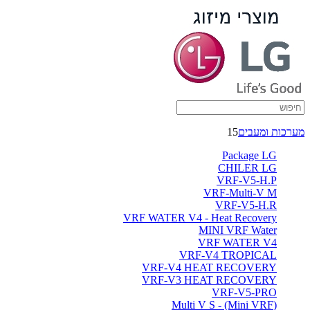
מערכות ומעבים
15
Package LG
CHILER LG
VRF-V5-H.P
VRF-Multi-V M
VRF-V5-H.R
VRF WATER V4 - Heat Recovery
MINI VRF Water
VRF WATER V4
VRF-V4 TROPICAL
VRF-V4 HEAT RECOVERY
VRF-V3 HEAT RECOVERY
VRF-V5-PRO
(Multi V S - (Mini VRF