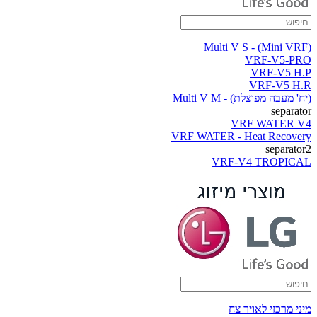
(Multi V S - (Mini VRF
VRF-V5-PRO
VRF-V5 H.P
VRF-V5 H.R
(יח' מעבה מפוצלת) - Multi V M
separator
VRF WATER V4
VRF WATER - Heat Recovery
separator2
VRF-V4 TROPICAL
מיני מרכזי לאויר צח