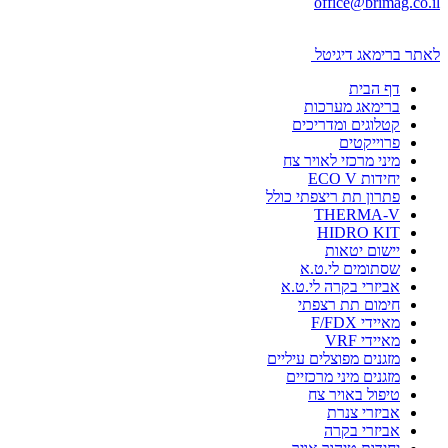
office@brimag.co.il
לאתר ברימאג דיגיטל
דף הבית
ברימאג מערכות
קטלוגים ומדריכים
פרוייקטים
מיני מרכזי לאויר צח
יחידות ECO V
פתרון תת ריצפתי כולל
THERMA-V
HIDRO KIT
יישום יטאות
שסתומים לי.ט.א
אביזרי בקרה לי.ט.א
חימום תת רצפתי
מאיידי F/FDX
מאיידי VRF
מזגנים מפוצלים עיליים
מזגנים מיני מרכזיים
טיפול באויר צח
אביזרי צנרת
אביזרי בקרה