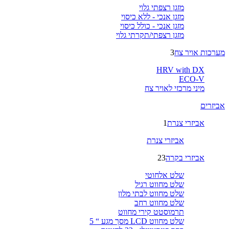
מזגן רצפתי גלוי
מזגן אנכי - ללא כיסוי
מזגן אנכי - כולל כיסוי
מזגן רצפתי/תקרתי גלוי
מערכות אויר צח
3
HRV with DX
ECO-V
מיני מרכזי לאויר צח
אביזרים
אביזרי צנרת
1
אביזרי צנרת
אביזרי בקרה
23
שלט אלחוטי
שלט מחווט רגיל
שלט מחווט לבתי מלון
שלט מחווט רחב
תרמוסטט קירי מחווט
שלט מחווט LCD מסך מגע “ 5