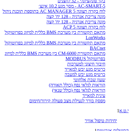
בקר פונקציונלי - 32 לחצנים
AC-SMART-5 - מסך מגע 10.2 אינצ׳
לוח בקרה תצוגה AC MANAGER 5 בתוספת תוכנת ניהול
מונה צריכת אנרגיה - 128 יח' קצה
מונה צריכת אנרגיה - 128 יח' קצה
לוח בקרה תצוגה ACP 5
מתאם תקשורת בין מערכת BMS כללית למיזוג בפרוטוקול
LonWorks
מתאם תקשורת בין מערכת BMS כללית למיזוג בפרוטוקול
BACnet
מתאם תקשורת CM-6000 בין מערכת BMS כללית למיזוג
בפרוטוקול MODBUS
חיבור חיצוני למערכות
כרטיס מגע יבש למאייד
כרטיס מגע יבש למעבה
שעון שבת אלחוטי
הוראות לגלאי נפח (כולל תאורה)
הוראות לגלאי נפח (כולל שנאי)
עינית למאייד
מפסק בורר לנעילת מצב פעולה קירור/חימום
י.ט.א
1
יחידות טיפול אוויר
התיעלות אנרגטית
1