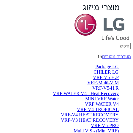
מערכות ומעבים
15
Package LG
CHILER LG
VRF-V5-H.P
VRF-Multi-V M
VRF-V5-H.R
VRF WATER V4 - Heat Recovery
MINI VRF Water
VRF WATER V4
VRF-V4 TROPICAL
VRF-V4 HEAT RECOVERY
VRF-V3 HEAT RECOVERY
VRF-V5-PRO
(Multi V S - (Mini VRF