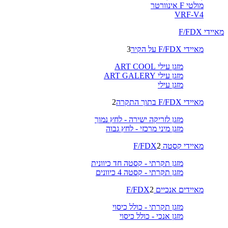
מולטי F אינוורטר
VRF-V4
מאיידי F/FDX
מאיידי F/FDX על הקיר
3
מזגן עילי ART COOL
מזגן עילי ART GALERY
מזגן עילי
מאיידי F/FDX בתוך התקרה
2
מזגן לזריקה ישירה - לחץ נמוך
מזגן מיני מרכזי - לחץ גבוה
מאיידי קסטה F/FDX
2
מזגן תקרתי - קסטה חד כיוונית
מזגן תקרתי - קסטה 4 כיוונים
מאיידים אנכיים F/FDX
2
מזגן תקרתי - כולל כיסוי
מזגן אנכי - כולל כיסוי