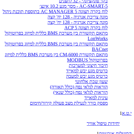
בקר פונקציונלי - 32 לחצנים
AC-SMART-5 - מסך מגע 10.2 אינצ׳
לוח בקרה תצוגה AC MANAGER 5 בתוספת תוכנת ניהול
מונה צריכת אנרגיה - 128 יח' קצה
מונה צריכת אנרגיה - 128 יח' קצה
לוח בקרה תצוגה ACP 5
מתאם תקשורת בין מערכת BMS כללית למיזוג בפרוטוקול
LonWorks
מתאם תקשורת בין מערכת BMS כללית למיזוג בפרוטוקול
BACnet
מתאם תקשורת CM-6000 בין מערכת BMS כללית למיזוג
בפרוטוקול MODBUS
חיבור חיצוני למערכות
כרטיס מגע יבש למאייד
כרטיס מגע יבש למעבה
שעון שבת אלחוטי
הוראות לגלאי נפח (כולל תאורה)
הוראות לגלאי נפח (כולל שנאי)
עינית למאייד
מפסק בורר לנעילת מצב פעולה קירור/חימום
י.ט.א
1
יחידות טיפול אוויר
התיעלות אנרגטית
1