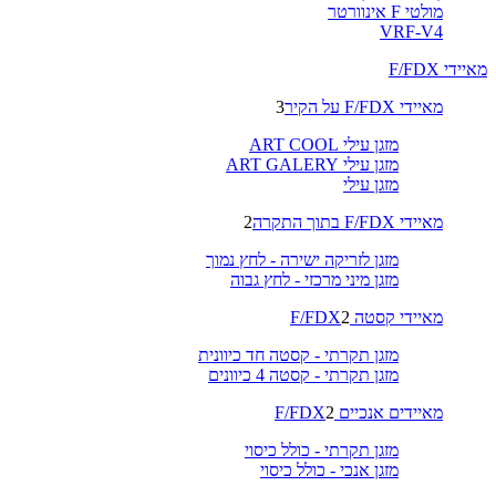
מולטי F אינוורטר
VRF-V4
מאיידי F/FDX
מאיידי F/FDX על הקיר
3
מזגן עילי ART COOL
מזגן עילי ART GALERY
מזגן עילי
מאיידי F/FDX בתוך התקרה
2
מזגן לזריקה ישירה - לחץ נמוך
מזגן מיני מרכזי - לחץ גבוה
מאיידי קסטה F/FDX
2
מזגן תקרתי - קסטה חד כיוונית
מזגן תקרתי - קסטה 4 כיוונים
מאיידים אנכיים F/FDX
2
מזגן תקרתי - כולל כיסוי
מזגן אנכי - כולל כיסוי