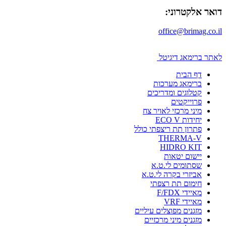
דואר אלקטרוני:
office@brimag.co.il
לאתר ברימאג דיגיטל
דף הבית
ברימאג מערכות
קטלוגים ומדריכים
פרוייקטים
מיני מרכזי לאויר צח
יחידות ECO V
פתרון תת ריצפתי כולל
THERMA-V
HIDRO KIT
יישום יטאות
שסתומים לי.ט.א
אביזרי בקרה לי.ט.א
חימום תת רצפתי
מאיידי F/FDX
מאיידי VRF
מזגנים מפוצלים עיליים
מזגנים מיני מרכזיים