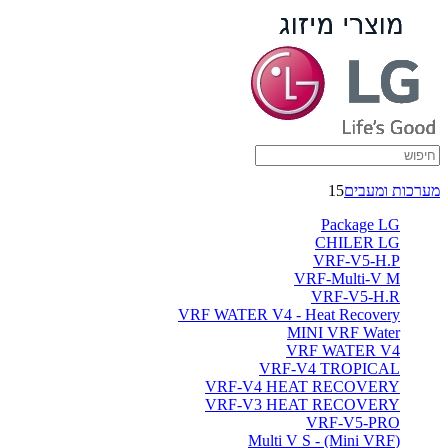
מערכות ומעבים
15
Package LG
CHILER LG
VRF-V5-H.P
VRF-Multi-V M
VRF-V5-H.R
VRF WATER V4 - Heat Recovery
MINI VRF Water
VRF WATER V4
VRF-V4 TROPICAL
VRF-V4 HEAT RECOVERY
VRF-V3 HEAT RECOVERY
VRF-V5-PRO
(Multi V S - (Mini VRF