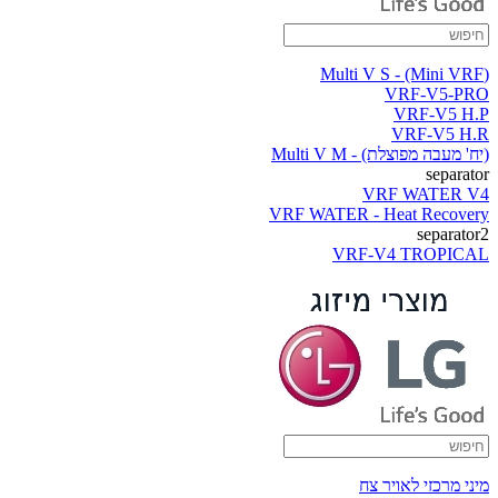
(Multi V S - (Mini VRF
VRF-V5-PRO
VRF-V5 H.P
VRF-V5 H.R
(יח' מעבה מפוצלת) - Multi V M
separator
VRF WATER V4
VRF WATER - Heat Recovery
separator2
VRF-V4 TROPICAL
מיני מרכזי לאויר צח