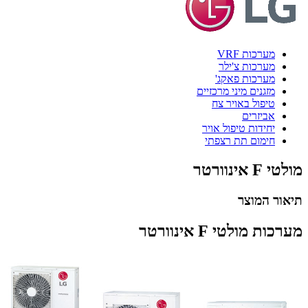
מערכות VRF
מערכות צ'ילר
מערכות פאקג'
מזגנים מיני מרכזיים
טיפול באויר צח
אביזרים
יחידות טיפול אויר
חימום תת רצפתי
מולטי F אינוורטר
תיאור המוצר
מערכות מולטי F אינוורטר