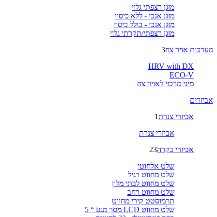
מזגן רצפתי גלוי
מזגן אנכי - ללא כיסוי
מזגן אנכי - כולל כיסוי
מזגן רצפתי/תקרתי גלוי
מערכות אויר צח
3
HRV with DX
ECO-V
מיני מרכזי לאויר צח
אביזרים
אביזרי צנרת
1
אביזרי צנרת
אביזרי בקרה
23
שלט אלחוטי
שלט מחווט רגיל
שלט מחווט לבתי מלון
שלט מחווט רחב
תרמוסטט קירי מחווט
שלט מחווט LCD מסך מגע “ 5