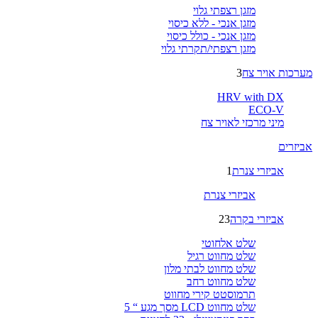
מזגן רצפתי גלוי
מזגן אנכי - ללא כיסוי
מזגן אנכי - כולל כיסוי
מזגן רצפתי/תקרתי גלוי
מערכות אויר צח
3
HRV with DX
ECO-V
מיני מרכזי לאויר צח
אביזרים
אביזרי צנרת
1
אביזרי צנרת
אביזרי בקרה
23
שלט אלחוטי
שלט מחווט רגיל
שלט מחווט לבתי מלון
שלט מחווט רחב
תרמוסטט קירי מחווט
שלט מחווט LCD מסך מגע “ 5