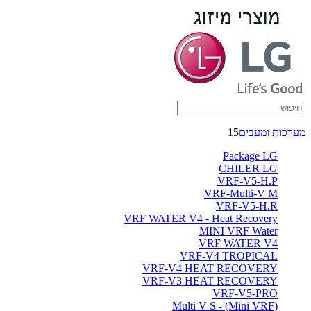
מערכות ומעבים
15
Package LG
CHILER LG
VRF-V5-H.P
VRF-Multi-V M
VRF-V5-H.R
VRF WATER V4 - Heat Recovery
MINI VRF Water
VRF WATER V4
VRF-V4 TROPICAL
VRF-V4 HEAT RECOVERY
VRF-V3 HEAT RECOVERY
VRF-V5-PRO
(Multi V S - (Mini VRF