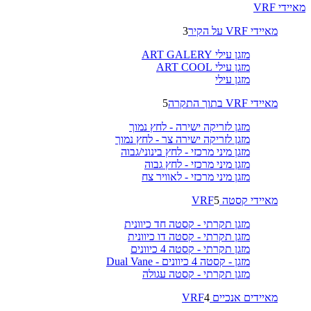
מאיידי VRF
מאיידי VRF על הקיר
3
מזגן עילי ART GALERY
מזגן עילי ART COOL
מזגן עילי
מאיידי VRF בתוך התקרה
5
מזגן לזריקה ישירה - לחץ נמוך
מזגן לזריקה ישירה צר - לחץ נמוך
מזגן מיני מרכזי - לחץ בינוני/גבוה
מזגן מיני מרכזי - לחץ גבוה
מזגן מיני מרכזי - לאוויר צח
מאיידי קסטה VRF
5
מזגן תקרתי - קסטה חד כיוונית
מזגן תקרתי - קסטה דו כיוונית
מזגן תקרתי - קסטה 4 כיוונים
מזגן - קסטה 4 כיוונים - Dual Vane
מזגן תקרתי - קסטה עגולה
מאיידים אנכיים VRF
4