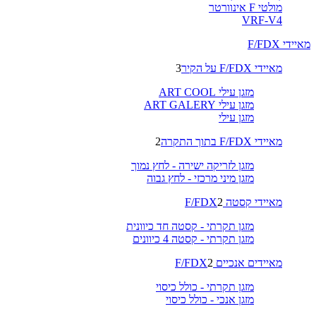
מולטי F אינוורטר
VRF-V4
מאיידי F/FDX
מאיידי F/FDX על הקיר
3
מזגן עילי ART COOL
מזגן עילי ART GALERY
מזגן עילי
מאיידי F/FDX בתוך התקרה
2
מזגן לזריקה ישירה - לחץ נמוך
מזגן מיני מרכזי - לחץ גבוה
מאיידי קסטה F/FDX
2
מזגן תקרתי - קסטה חד כיוונית
מזגן תקרתי - קסטה 4 כיוונים
מאיידים אנכיים F/FDX
2
מזגן תקרתי - כולל כיסוי
מזגן אנכי - כולל כיסוי