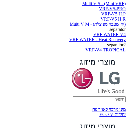
(Multi V S - (Mini VRF
VRF-V5-PRO
VRF-V5 H.P
VRF-V5 H.R
(יח' מעבה מפוצלת) - Multi V M
separator
VRF WATER V4
VRF WATER - Heat Recovery
separator2
VRF-V4 TROPICAL
מיני מרכזי לאויר צח
יחידות ECO V