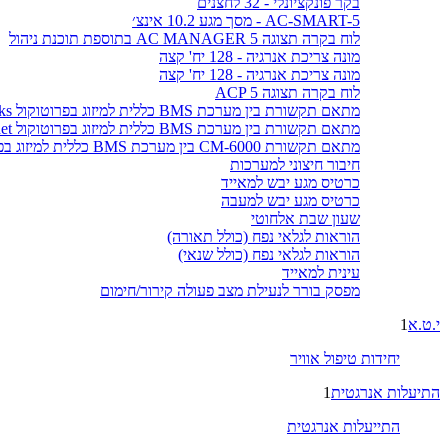
בקר פונקציונלי - 32 לחצנים
AC-SMART-5 - מסך מגע 10.2 אינצ׳
לוח בקרה תצוגה AC MANAGER 5 בתוספת תוכנת ניהול
מונה צריכת אנרגיה - 128 יח' קצה
מונה צריכת אנרגיה - 128 יח' קצה
לוח בקרה תצוגה ACP 5
מתאם תקשורת בין מערכת BMS כללית למיזוג בפרוטוקול LonWorks
מתאם תקשורת בין מערכת BMS כללית למיזוג בפרוטוקול BACnet
מתאם תקשורת CM-6000 בין מערכת BMS כללית למיזוג בפרוטוקול MODBUS
חיבור חיצוני למערכות
כרטיס מגע יבש למאייד
כרטיס מגע יבש למעבה
שעון שבת אלחוטי
הוראות לגלאי נפח (כולל תאורה)
הוראות לגלאי נפח (כולל שנאי)
עינית למאייד
מפסק בורר לנעילת מצב פעולה קירור/חימום
י.ט.א
1
יחידות טיפול אוויר
התיעלות אנרגטית
1
התייעלות אנרגטית