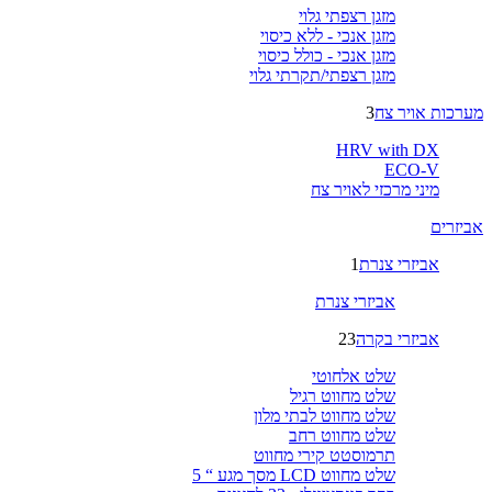
מזגן רצפתי גלוי
מזגן אנכי - ללא כיסוי
מזגן אנכי - כולל כיסוי
מזגן רצפתי/תקרתי גלוי
מערכות אויר צח
3
HRV with DX
ECO-V
מיני מרכזי לאויר צח
אביזרים
אביזרי צנרת
1
אביזרי צנרת
אביזרי בקרה
23
שלט אלחוטי
שלט מחווט רגיל
שלט מחווט לבתי מלון
שלט מחווט רחב
תרמוסטט קירי מחווט
שלט מחווט LCD מסך מגע “ 5