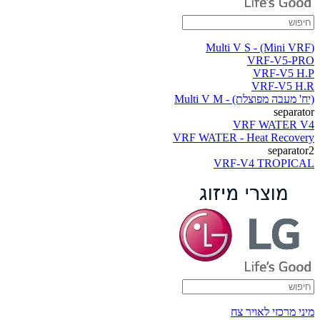
(Multi V S - (Mini VRF
VRF-V5-PRO
VRF-V5 H.P
VRF-V5 H.R
(יח' מעבה מפוצלת) - Multi V M
separator
VRF WATER V4
VRF WATER - Heat Recovery
separator2
VRF-V4 TROPICAL
מיני מרכזי לאויר צח