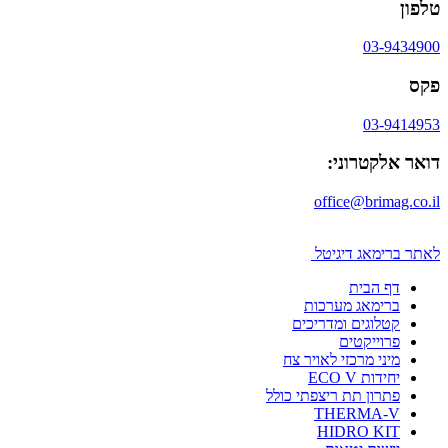
טלפון
03-9434900
פקס
03-9414953
דואר אלקטרוני:
office@brimag.co.il
לאתר ברימאג דיגיטל
דף הבית
ברימאג מערכות
קטלוגים ומדריכים
פרוייקטים
מיני מרכזי לאויר צח
יחידות ECO V
פתרון תת ריצפתי כולל
THERMA-V
HIDRO KIT