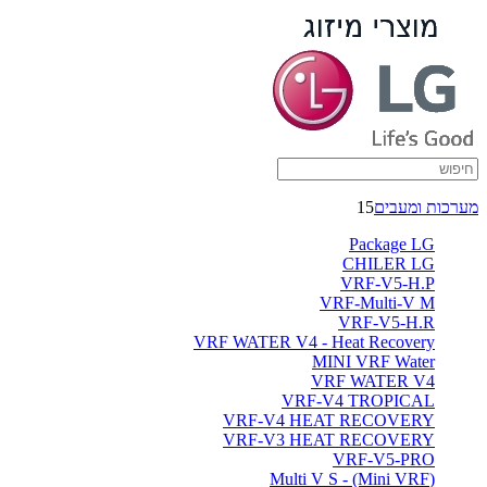
מערכות ומעבים
15
Package LG
CHILER LG
VRF-V5-H.P
VRF-Multi-V M
VRF-V5-H.R
VRF WATER V4 - Heat Recovery
MINI VRF Water
VRF WATER V4
VRF-V4 TROPICAL
VRF-V4 HEAT RECOVERY
VRF-V3 HEAT RECOVERY
VRF-V5-PRO
(Multi V S - (Mini VRF