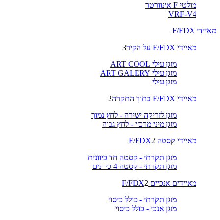
מולטי F אינוורטר
VRF-V4
מאיידי F/FDX
מאיידי F/FDX על הקיר
3
מזגן עילי ART COOL
מזגן עילי ART GALERY
מזגן עילי
מאיידי F/FDX בתוך התקרה
2
מזגן לזריקה ישירה - לחץ נמוך
מזגן מיני מרכזי - לחץ גבוה
מאיידי קסטה F/FDX
2
מזגן תקרתי - קסטה חד כיוונית
מזגן תקרתי - קסטה 4 כיוונים
מאיידים אנכיים F/FDX
2
מזגן תקרתי - כולל כיסוי
מזגן אנכי - כולל כיסוי