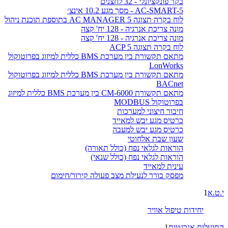
בקר פונקציונלי - 32 לחצנים
AC-SMART-5 - מסך מגע 10.2 אינצ׳
לוח בקרה תצוגה AC MANAGER 5 בתוספת תוכנת ניהול
מונה צריכת אנרגיה - 128 יח' קצה
מונה צריכת אנרגיה - 128 יח' קצה
לוח בקרה תצוגה ACP 5
מתאם תקשורת בין מערכת BMS כללית למיזוג בפרוטוקול
LonWorks
מתאם תקשורת בין מערכת BMS כללית למיזוג בפרוטוקול
BACnet
מתאם תקשורת CM-6000 בין מערכת BMS כללית למיזוג
בפרוטוקול MODBUS
חיבור חיצוני למערכות
כרטיס מגע יבש למאייד
כרטיס מגע יבש למעבה
שעון שבת אלחוטי
הוראות לגלאי נפח (כולל תאורה)
הוראות לגלאי נפח (כולל שנאי)
עינית למאייד
מפסק בורר לנעילת מצב פעולה קירור/חימום
י.ט.א
1
יחידות טיפול אוויר
התיעלות אנרגטית
1