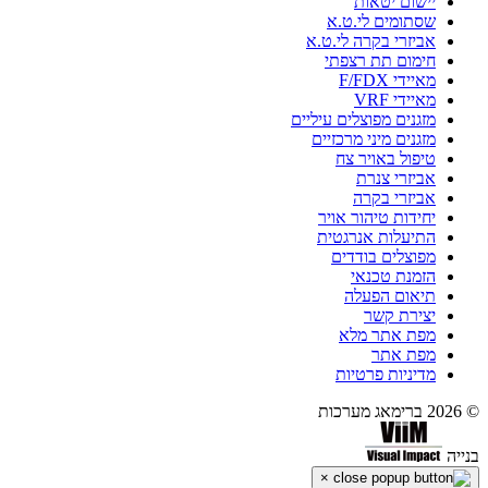
יישום יטאות
שסתומים לי.ט.א
אביזרי בקרה לי.ט.א
חימום תת רצפתי
מאיידי F/FDX
מאיידי VRF
מזגנים מפוצלים עיליים
מזגנים מיני מרכזיים
טיפול באויר צח
אביזרי צנרת
אביזרי בקרה
יחידות טיהור אויר
התיעלות אנרגטית
מפוצלים בודדים
הזמנת טכנאי
תיאום הפעלה
יצירת קשר
מפת אתר מלא
מפת אתר
מדיניות פרטיות
© 2026 ברימאג מערכות
בנייה
×