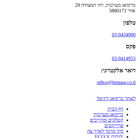
ברימאג מערכות, רח׳ המצודה 29
אזור 5800173
טלפון
03-9434900
פקס
03-9414953
דואר אלקטרוני:
office@brimag.co.il
לאתר ברימאג דיגיטל
דף הבית
ברימאג מערכות
קטלוגים ומדריכים
פרוייקטים
מיני מרכזי לאויר צח
יחידות ECO V