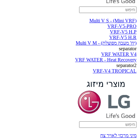
(Multi V S - (Mini VRF
VRF-V5-PRO
VRF-V5 H.P
VRF-V5 H.R
(יח' מעבה מפוצלת) - Multi V M
separator
VRF WATER V4
VRF WATER - Heat Recovery
separator2
VRF-V4 TROPICAL
מיני מרכזי לאויר צח