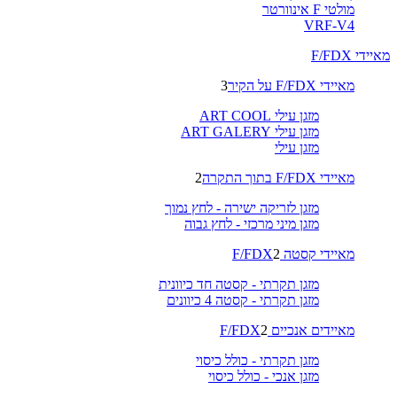
מולטי F אינוורטר
VRF-V4
מאיידי F/FDX
מאיידי F/FDX על הקיר
3
מזגן עילי ART COOL
מזגן עילי ART GALERY
מזגן עילי
מאיידי F/FDX בתוך התקרה
2
מזגן לזריקה ישירה - לחץ נמוך
מזגן מיני מרכזי - לחץ גבוה
מאיידי קסטה F/FDX
2
מזגן תקרתי - קסטה חד כיוונית
מזגן תקרתי - קסטה 4 כיוונים
מאיידים אנכיים F/FDX
2
מזגן תקרתי - כולל כיסוי
מזגן אנכי - כולל כיסוי