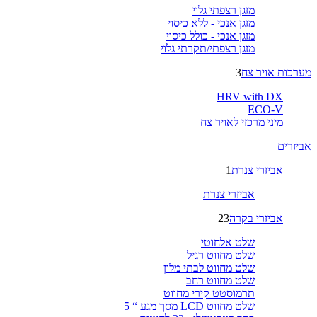
מזגן רצפתי גלוי
מזגן אנכי - ללא כיסוי
מזגן אנכי - כולל כיסוי
מזגן רצפתי/תקרתי גלוי
מערכות אויר צח
3
HRV with DX
ECO-V
מיני מרכזי לאויר צח
אביזרים
אביזרי צנרת
1
אביזרי צנרת
אביזרי בקרה
23
שלט אלחוטי
שלט מחווט רגיל
שלט מחווט לבתי מלון
שלט מחווט רחב
תרמוסטט קירי מחווט
שלט מחווט LCD מסך מגע “ 5