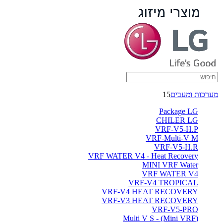
מערכות ומעבים
15
Package LG
CHILER LG
VRF-V5-H.P
VRF-Multi-V M
VRF-V5-H.R
VRF WATER V4 - Heat Recovery
MINI VRF Water
VRF WATER V4
VRF-V4 TROPICAL
VRF-V4 HEAT RECOVERY
VRF-V3 HEAT RECOVERY
VRF-V5-PRO
(Multi V S - (Mini VRF