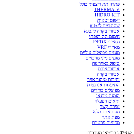
פתרון תת ריצפתי כולל
THERMA-V
HIDRO KIT
יישום יטאות
שסתומים לי.ט.א
אביזרי בקרה לי.ט.א
חימום תת רצפתי
מאיידי F/FDX
מאיידי VRF
מזגנים מפוצלים עיליים
מזגנים מיני מרכזיים
טיפול באויר צח
אביזרי צנרת
אביזרי בקרה
יחידות טיהור אויר
התיעלות אנרגטית
מפוצלים בודדים
הזמנת טכנאי
תיאום הפעלה
יצירת קשר
מפת אתר מלא
מפת אתר
מדיניות פרטיות
© 2026 ברימאג מערכות