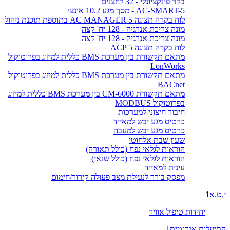
בקר פונקציונלי - 32 לחצנים
AC-SMART-5 - מסך מגע 10.2 אינצ׳
לוח בקרה תצוגה AC MANAGER 5 בתוספת תוכנת ניהול
מונה צריכת אנרגיה - 128 יח' קצה
מונה צריכת אנרגיה - 128 יח' קצה
לוח בקרה תצוגה ACP 5
מתאם תקשורת בין מערכת BMS כללית למיזוג בפרוטוקול
LonWorks
מתאם תקשורת בין מערכת BMS כללית למיזוג בפרוטוקול
BACnet
מתאם תקשורת CM-6000 בין מערכת BMS כללית למיזוג
בפרוטוקול MODBUS
חיבור חיצוני למערכות
כרטיס מגע יבש למאייד
כרטיס מגע יבש למעבה
שעון שבת אלחוטי
הוראות לגלאי נפח (כולל תאורה)
הוראות לגלאי נפח (כולל שנאי)
עינית למאייד
מפסק בורר לנעילת מצב פעולה קירור/חימום
י.ט.א
1
יחידות טיפול אוויר
התיעלות אנרגטית
1