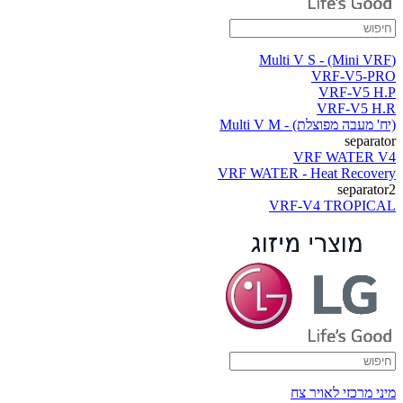
(Multi V S - (Mini VRF
VRF-V5-PRO
VRF-V5 H.P
VRF-V5 H.R
(יח' מעבה מפוצלת) - Multi V M
separator
VRF WATER V4
VRF WATER - Heat Recovery
separator2
VRF-V4 TROPICAL
מיני מרכזי לאויר צח