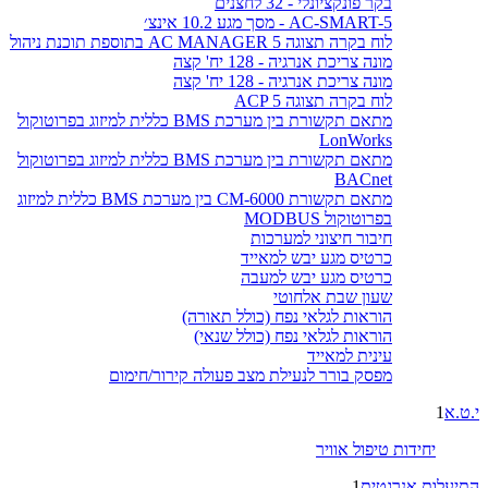
בקר פונקציונלי - 32 לחצנים
AC-SMART-5 - מסך מגע 10.2 אינצ׳
לוח בקרה תצוגה AC MANAGER 5 בתוספת תוכנת ניהול
מונה צריכת אנרגיה - 128 יח' קצה
מונה צריכת אנרגיה - 128 יח' קצה
לוח בקרה תצוגה ACP 5
מתאם תקשורת בין מערכת BMS כללית למיזוג בפרוטוקול
LonWorks
מתאם תקשורת בין מערכת BMS כללית למיזוג בפרוטוקול
BACnet
מתאם תקשורת CM-6000 בין מערכת BMS כללית למיזוג
בפרוטוקול MODBUS
חיבור חיצוני למערכות
כרטיס מגע יבש למאייד
כרטיס מגע יבש למעבה
שעון שבת אלחוטי
הוראות לגלאי נפח (כולל תאורה)
הוראות לגלאי נפח (כולל שנאי)
עינית למאייד
מפסק בורר לנעילת מצב פעולה קירור/חימום
י.ט.א
1
יחידות טיפול אוויר
התיעלות אנרגטית
1