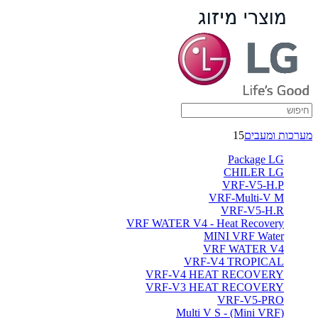
מערכות ומעבים
15
Package LG
CHILER LG
VRF-V5-H.P
VRF-Multi-V M
VRF-V5-H.R
VRF WATER V4 - Heat Recovery
MINI VRF Water
VRF WATER V4
VRF-V4 TROPICAL
VRF-V4 HEAT RECOVERY
VRF-V3 HEAT RECOVERY
VRF-V5-PRO
(Multi V S - (Mini VRF