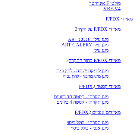
מולטי F אינוורטר
VRF-V4
מאיידי F/FDX
מאיידי F/FDX על הקיר
3
מזגן עילי ART COOL
מזגן עילי ART GALERY
מזגן עילי
מאיידי F/FDX בתוך התקרה
2
מזגן לזריקה ישירה - לחץ נמוך
מזגן מיני מרכזי - לחץ גבוה
מאיידי קסטה F/FDX
2
מזגן תקרתי - קסטה חד כיוונית
מזגן תקרתי - קסטה 4 כיוונים
מאיידים אנכיים F/FDX
2
מזגן תקרתי - כולל כיסוי
מזגן אנכי - כולל כיסוי