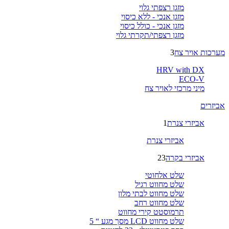
מזגן רצפתי גלוי
מזגן אנכי - ללא כיסוי
מזגן אנכי - כולל כיסוי
מזגן רצפתי/תקרתי גלוי
מערכות אויר צח
3
HRV with DX
ECO-V
מיני מרכזי לאויר צח
אביזרים
אביזרי צנרת
1
אביזרי צנרת
אביזרי בקרה
23
שלט אלחוטי
שלט מחווט רגיל
שלט מחווט לבתי מלון
שלט מחווט רחב
תרמוסטט קירי מחווט
שלט מחווט LCD מסך מגע “ 5