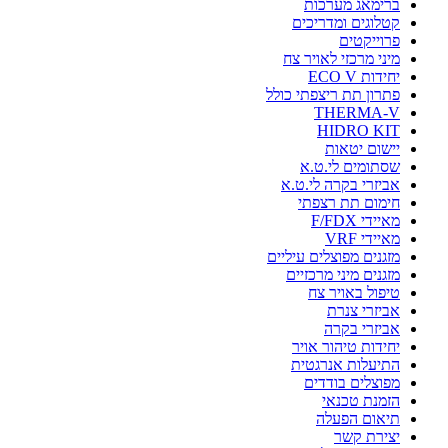
ברימאג מערכות
קטלוגים ומדריכים
פרוייקטים
מיני מרכזי לאויר צח
יחידות ECO V
פתרון תת ריצפתי כולל
THERMA-V
HIDRO KIT
יישום יטאות
שסתומים לי.ט.א
אביזרי בקרה לי.ט.א
חימום תת רצפתי
מאיידי F/FDX
מאיידי VRF
מזגנים מפוצלים עיליים
מזגנים מיני מרכזיים
טיפול באויר צח
אביזרי צנרת
אביזרי בקרה
יחידות טיהור אויר
התיעלות אנרגטית
מפוצלים בודדים
הזמנת טכנאי
תיאום הפעלה
יצירת קשר