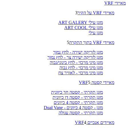
מאיידי VRF
מאיידי VRF על הקיר
3
מזגן עילי ART GALERY
מזגן עילי ART COOL
מזגן עילי
מאיידי VRF בתוך התקרה
5
מזגן לזריקה ישירה - לחץ נמוך
מזגן לזריקה ישירה צר - לחץ נמוך
מזגן מיני מרכזי - לחץ בינוני/גבוה
מזגן מיני מרכזי - לחץ גבוה
מזגן מיני מרכזי - לאוויר צח
מאיידי קסטה VRF
5
מזגן תקרתי - קסטה חד כיוונית
מזגן תקרתי - קסטה דו כיוונית
מזגן תקרתי - קסטה 4 כיוונים
מזגן - קסטה 4 כיוונים - Dual Vane
מזגן תקרתי - קסטה עגולה
מאיידים אנכיים VRF
4