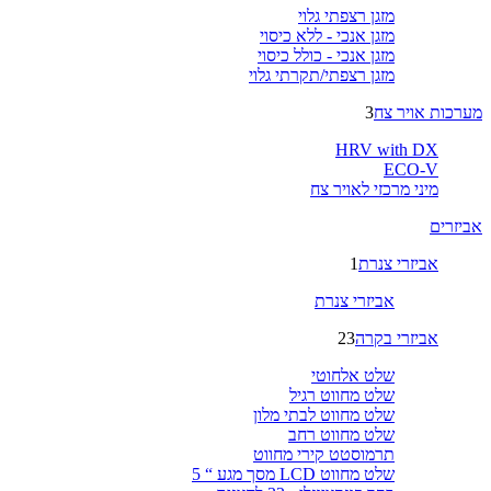
מזגן רצפתי גלוי
מזגן אנכי - ללא כיסוי
מזגן אנכי - כולל כיסוי
מזגן רצפתי/תקרתי גלוי
מערכות אויר צח
3
HRV with DX
ECO-V
מיני מרכזי לאויר צח
אביזרים
אביזרי צנרת
1
אביזרי צנרת
אביזרי בקרה
23
שלט אלחוטי
שלט מחווט רגיל
שלט מחווט לבתי מלון
שלט מחווט רחב
תרמוסטט קירי מחווט
שלט מחווט LCD מסך מגע “ 5