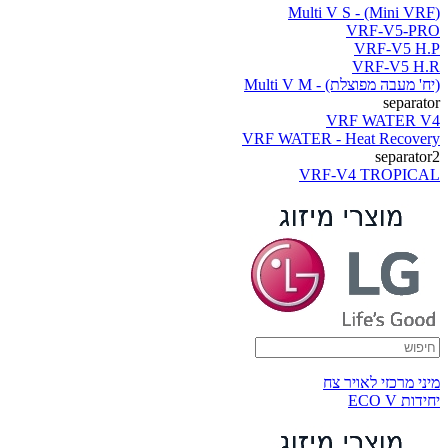
(Multi V S - (Mini VRF
VRF-V5-PRO
VRF-V5 H.P
VRF-V5 H.R
(יח' מעבה מפוצלת) - Multi V M
separator
VRF WATER V4
VRF WATER - Heat Recovery
separator2
VRF-V4 TROPICAL
מיני מרכזי לאויר צח
יחידות ECO V