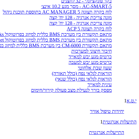
בקר פונקציונלי - 32 לחצנים
AC-SMART-5 - מסך מגע 10.2 אינצ׳
לוח בקרה תצוגה AC MANAGER 5 בתוספת תוכנת ניהול
מונה צריכת אנרגיה - 128 יח' קצה
מונה צריכת אנרגיה - 128 יח' קצה
לוח בקרה תצוגה ACP 5
מתאם תקשורת בין מערכת BMS כללית למיזוג בפרוטוקול LonWorks
מתאם תקשורת בין מערכת BMS כללית למיזוג בפרוטוקול BACnet
מתאם תקשורת CM-6000 בין מערכת BMS כללית למיזוג בפרוטוקול MODBUS
חיבור חיצוני למערכות
כרטיס מגע יבש למאייד
כרטיס מגע יבש למעבה
שעון שבת אלחוטי
הוראות לגלאי נפח (כולל תאורה)
הוראות לגלאי נפח (כולל שנאי)
עינית למאייד
מפסק בורר לנעילת מצב פעולה קירור/חימום
י.ט.א
1
יחידות טיפול אוויר
התיעלות אנרגטית
1
התייעלות אנרגטית