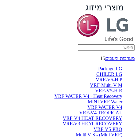
מערכות ומעבים
15
Package LG
CHILER LG
VRF-V5-H.P
VRF-Multi-V M
VRF-V5-H.R
VRF WATER V4 - Heat Recovery
MINI VRF Water
VRF WATER V4
VRF-V4 TROPICAL
VRF-V4 HEAT RECOVERY
VRF-V3 HEAT RECOVERY
VRF-V5-PRO
(Multi V S - (Mini VRF