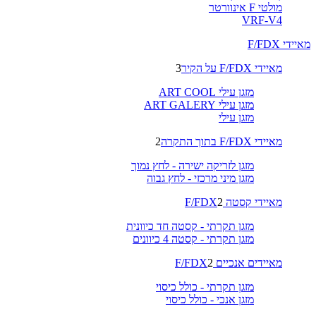
מולטי F אינוורטר
VRF-V4
מאיידי F/FDX
מאיידי F/FDX על הקיר
3
מזגן עילי ART COOL
מזגן עילי ART GALERY
מזגן עילי
מאיידי F/FDX בתוך התקרה
2
מזגן לזריקה ישירה - לחץ נמוך
מזגן מיני מרכזי - לחץ גבוה
מאיידי קסטה F/FDX
2
מזגן תקרתי - קסטה חד כיוונית
מזגן תקרתי - קסטה 4 כיוונים
מאיידים אנכיים F/FDX
2
מזגן תקרתי - כולל כיסוי
מזגן אנכי - כולל כיסוי